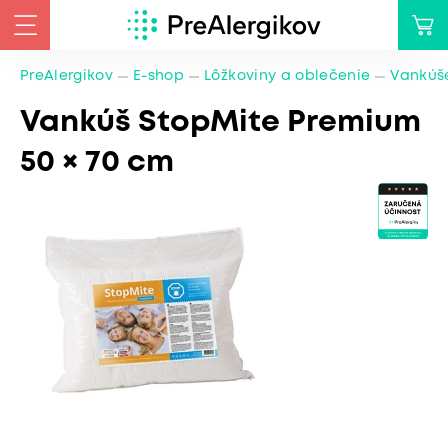
PreAlergikov
E-shop
Lôžkoviny a oblečenie
Vankúše
Vankúš StopMite Premium
50 × 70 cm