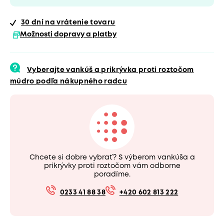
30 dní
na vrátenie tovaru
Možnosti dopravy a platby
Vyberajte vankúš a prikrývka proti roztočom
múdro podľa nákupného radcu
Chcete si dobre vybrať? S výberom vankúša a
prikrývky proti roztočom vám odborne
poradíme.
0233 41 88 38
+420 602 813 222