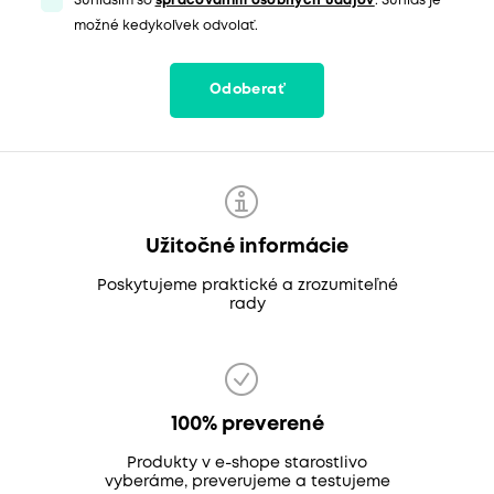
Súhlasím so
spracovaním osobných údajov
. Súhlas je
možné kedykoľvek odvolať.
Odoberať
Užitočné informácie
Poskytujeme praktické a zrozumiteľné
rady
100% preverené
Produkty v e-shope starostlivo
vyberáme, preverujeme a testujeme