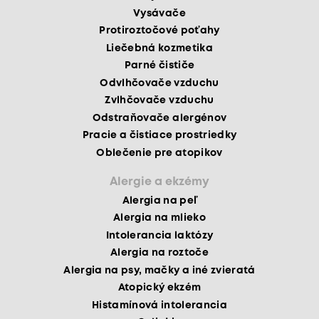
Vysávače
Protiroztočové poťahy
Liečebná kozmetika
Parné čističe
Odvlhčovače vzduchu
Zvlhčovače vzduchu
Odstraňovače alergénov
Pracie a čistiace prostriedky
Oblečenie pre atopikov
Alergie a ekzémy
Alergia na peľ
Alergia na mlieko
Intolerancia laktózy
Alergia na roztoče
Alergia na psy, mačky a iné zvieratá
Atopický ekzém
Histamínová intolerancia