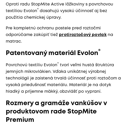
Oproti radu StopMite Active lôžkoviny s povrchovou
®
textíliou Evolon
dosahujú vysokú účinnosť aj bez
použitia chemickej úpravy.
Pre kompletnú ochranu postele pred roztočmi
odporúčame zakúpiť tiež
protiroztočový povlak
na
matrac.
®
Patentovaný materiál Evolon
®
Povrchovú textíliu Evolon
tvorí veľmi hustá štruktúra
jemných mikrovlákien. Vďaka unikátnej výrobnej
technológii je zaistená trvalá účinnosť proti roztočom a
vysoká priedušnosť materiálu. Materiál je na dotyk
hladký a príjemne mäkký, obzvlášť po vypraní.
Rozmery a gramáže vankúšov v
produktovom rade StopMite
Premium