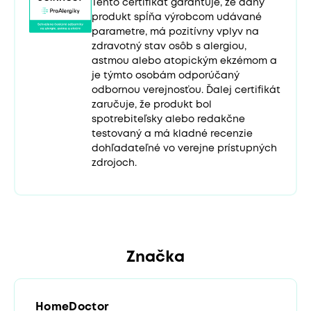
Tento certifikát garantuje, že daný
produkt spĺňa výrobcom udávané
parametre, má pozitívny vplyv na
zdravotný stav osôb s alergiou,
astmou alebo atopickým ekzémom a
je týmto osobám odporúčaný
odbornou verejnosťou. Ďalej certifikát
zaručuje, že produkt bol
spotrebiteľsky alebo redakčne
testovaný a má kladné recenzie
dohľadateľné vo verejne prístupných
zdrojoch.
Značka
HomeDoctor