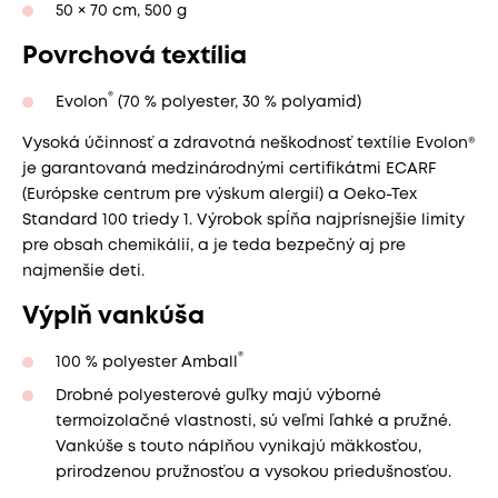
50 × 70 cm, 500 g
Povrchová textília
®
Evolon
(70 % polyester, 30 % polyamid)
Vysoká účinnosť a zdravotná neškodnosť textílie Evolon®
je garantovaná medzinárodnými certifikátmi ECARF
(Európske centrum pre výskum alergií) a Oeko-Tex
Standard 100 triedy 1. Výrobok spĺňa najprísnejšie limity
pre obsah chemikálií, a je teda bezpečný aj pre
najmenšie deti.
Výplň vankúša
®
100 % polyester Amball
Drobné polyesterové guľky majú výborné
termoizolačné vlastnosti, sú veľmi ľahké a pružné.
Vankúše s touto náplňou vynikajú mäkkosťou,
prirodzenou pružnosťou a vysokou priedušnosťou.