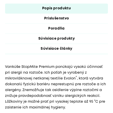
Popis produktu
Príslušenstvo
Poradňa
Súvisiace produkty
Súvisiace články
Vankúše StopMite Premium ponúkajú vysokú účinnosť
pri alergii na roztoče. Ich poťah je vyrobený z
®
mikrovláknovej netkanej textílie Evolon
, ktorá vytvára
dokonalú fyzickú bariéru neprestupnú pre roztoče a ich
alergény. Znemožňuje tak osídlenie výplne roztočmi a
znižuje pravdepodobnosť vzniku alergických reakcií.
Lôžkoviny je možné prať pri vysokej teplote až 95 °C pre
zaistenie ich maximálnej hygieny.