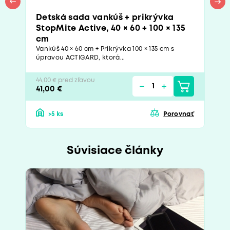
Detská sada vankúš + prikrývka
StopMite Active, 40 × 60 + 100 × 135
cm
Vankúš 40 × 60 cm + Prikrývka 100 × 135 cm s
úpravou ACTIGARD, ktorá...
44,00 € pred zľavou
41,00 €
>5 ks
Porovnať
Súvisiace články