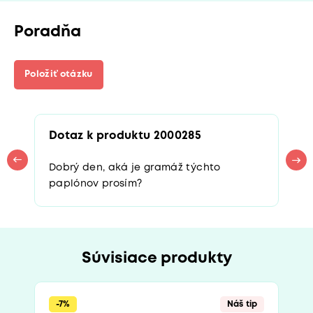
Poradňa
Položiť otázku
Dotaz k produktu 2000285
Dobrý den, aká je gramáž týchto
paplónov prosím?
Súvisiace produkty
-7%
Náš tip