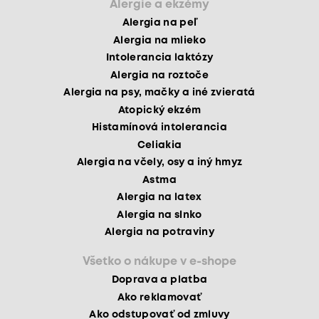
Alergie a ekzémy
Alergia na peľ
Alergia na mlieko
Intolerancia laktózy
Alergia na roztoče
Alergia na psy, mačky a iné zvieratá
Atopický ekzém
Histamínová intolerancia
Celiakia
Alergia na včely, osy a iný hmyz
Astma
Alergia na latex
Alergia na slnko
Alergia na potraviny
Všetko o nákupe v e-shope
Doprava a platba
Ako reklamovať
Ako odstupovať od zmluvy