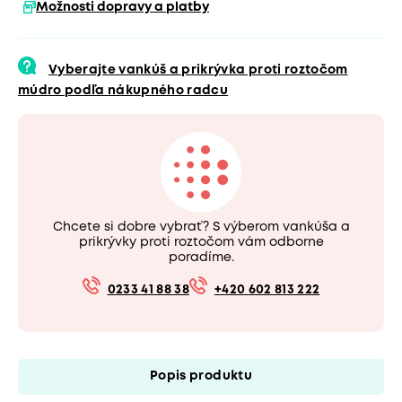
Možnosti dopravy a platby
Vyberajte vankúš a prikrývka proti roztočom
múdro podľa nákupného radcu
Chcete si dobre vybrať? S výberom vankúša a
prikrývky proti roztočom vám odborne
poradíme.
0233 41 88 38
+420 602 813 222
Popis produktu