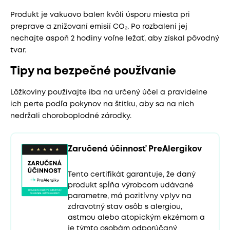
Produkt je vakuovo balen kvôli úsporu miesta pri
preprave a znižovaní emisií CO₂. Po rozbalení jej
nechajte aspoň 2 hodiny voľne ležať, aby získal pôvodný
tvar.
Tipy na bezpečné používanie
Lôžkoviny používajte iba na určený účel a pravidelne
ich perte podľa pokynov na štítku, aby sa na nich
nedržali choroboplodné zárodky.
Zaručená účinnosť PreAlergikov
Tento certifikát garantuje, že daný
produkt spĺňa výrobcom udávané
parametre, má pozitívny vplyv na
zdravotný stav osôb s alergiou,
astmou alebo atopickým ekzémom a
je týmto osobám odporúčaný