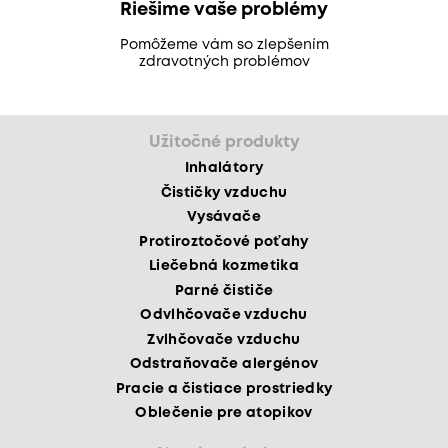
Riešime vaše problémy
Pomôžeme vám so zlepšením
zdravotných problémov
Užitočné produkty
Inhalátory
Čističky vzduchu
Vysávače
Protiroztočové poťahy
Liečebná kozmetika
Parné čističe
Odvlhčovače vzduchu
Zvlhčovače vzduchu
Odstraňovače alergénov
Pracie a čistiace prostriedky
Oblečenie pre atopikov