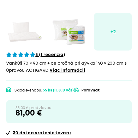
5 (1 recenzia)
Vankúš 70 × 90 cm + celoročná prikrývka 140 × 200 cm s
úpravou ACTIGARD
Viac informácií
Sklad e-shopu:
>5 ks
(11. 8. u vás)
Porovnať
88,00 € pred zľavou
81,00 €
30 dní
na vrátenie tovaru