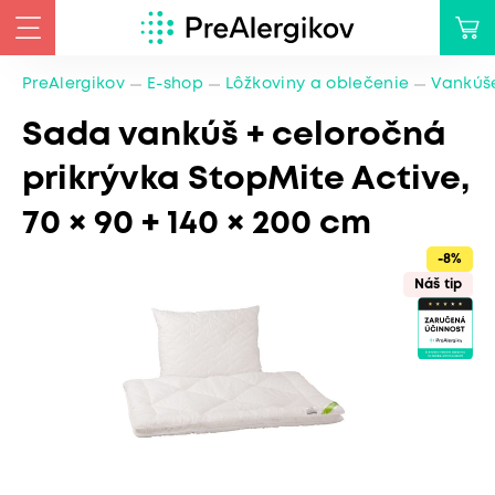
PreAlergikov
E-shop
Lôžkoviny a oblečenie
Vankúše
Sada vankúš + celoročná
prikrývka StopMite Active,
70 × 90 + 140 × 200 cm
-8%
Náš tip