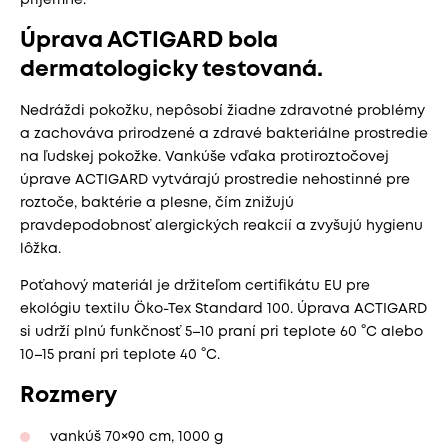
príjemné.
Úprava ACTIGARD bola
dermatologicky testovaná.
Nedráždi pokožku, nepôsobí žiadne zdravotné problémy
a zachováva prirodzené a zdravé bakteriálne prostredie
na ľudskej pokožke. Vankúše vďaka protiroztočovej
úprave ACTIGARD vytvárajú prostredie nehostinné pre
roztoče, baktérie a plesne, čím znižujú
pravdepodobnosť alergických reakcií a zvyšujú hygienu
lôžka.
Poťahový materiál je držiteľom certifikátu EU pre
ekológiu textilu Öko-Tex Standard 100. Úprava ACTIGARD
si udrží plnú funkčnosť 5–10 praní pri teplote 60 °C alebo
10–15 praní pri teplote 40 °C.
Rozmery
vankúš 70×90 cm, 1000 g