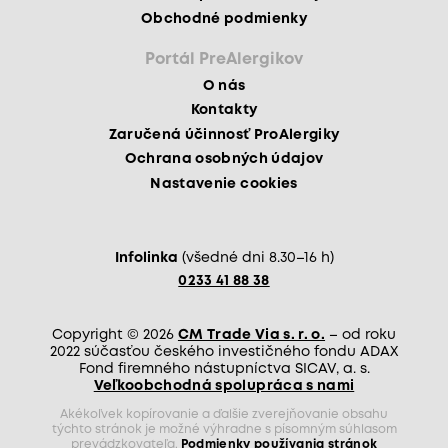
Obchodné podmienky
Portál PreAlergikov
O nás
Kontakty
Zaručená účinnosť ProAlergiky
Ochrana osobných údajov
Nastavenie cookies
Infolinka
(všedné dni 8.30–16 h)
0233 41 88 38
Copyright © 2026
CM Trade Via s. r. o.
– od roku
2022 súčasťou českého investičného fondu ADAX
Fond firemného nástupníctva SICAV, a. s.
Veľkoobchodná spolupráca s nami
Akékoľvek kopírovanie a ďalšie zverejňovanie obsahu
týchto stránok je možné výhradne s písomným súhlasom
prevádzkovateľa.
Podmienky používania stránok