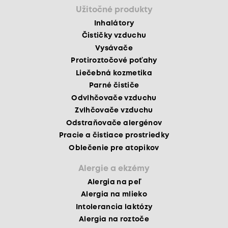
Užitočné produkty
Inhalátory
Čističky vzduchu
Vysávače
Protiroztočové poťahy
Liečebná kozmetika
Parné čističe
Odvlhčovače vzduchu
Zvlhčovače vzduchu
Odstraňovače alergénov
Pracie a čistiace prostriedky
Oblečenie pre atopikov
Alergie a ekzémy
Alergia na peľ
Alergia na mlieko
Intolerancia laktózy
Alergia na roztoče