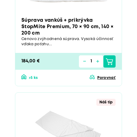
Súprava vankúš + prikrývka
StopMite Premium, 70 × 90 cm, 140 ×
200 cm
Cenovo zvýhodnená súprava. Vysoká účinnosť
vďaka poťahu...
184,00 €
>5 ks
Porovnať
Náš tip