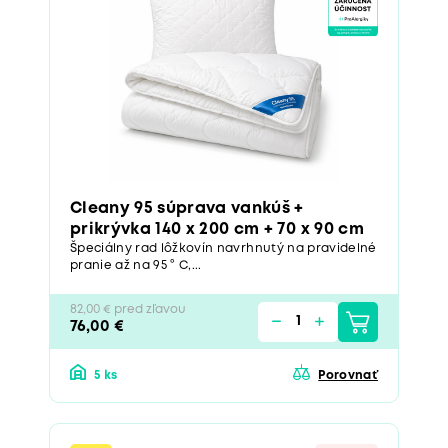
Cleany 95 súprava vankúš +
prikrývka 140 x 200 cm + 70 x 90 cm
Špeciálny rad lôžkovín navrhnutý na pravidelné
pranie až na 95 ° C,...
82,00 € pred zľavou
76,00 €
5 ks
Porovnať