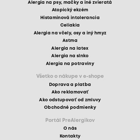
Alergia na psy, mačky a iné zvieratá
Atopický ekzém
Histamínová intolerancia
Celiakia
Alergia na včely, osy a iný hmyz
Astma
Alergia na latex
Alergia na slnko
Alergia na potraviny
Všetko o nákupe v e-shope
Doprava a platba
Ako reklamovať
Ako odstupovať od zmluvy
Obchodné podmienky
Portál PreAlergikov
O nás
Kontakty