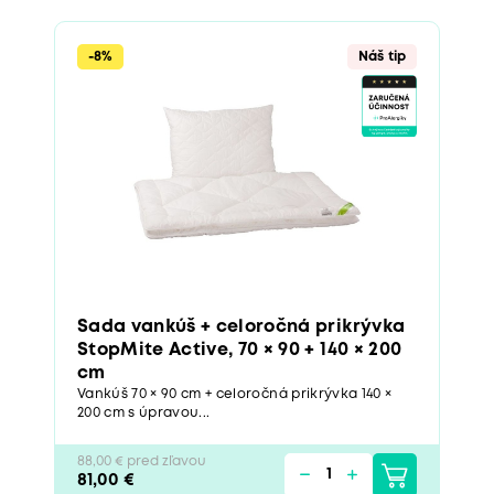
-8%
Náš tip
Sada vankúš + celoročná prikrývka
StopMite Active, 70 × 90 + 140 × 200
cm
Vankúš 70 × 90 cm + celoročná prikrývka 140 ×
200 cm s úpravou...
88,00 € pred zľavou
81,00 €