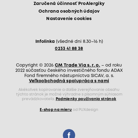
Zaručená účinnosť ProAlergiky
Ochrana osobných údajov
Nastavenie cookies
Infolinka
(všedné dni 8.30–16 h)
0233 41 88 38
Copyright © 2026
CM Trade Via s. r. o.
– od roku
2022 súčasťou českého investičného fondu ADAX
Fond firemného nástupníctva SICAV, a. s.
Veľkoobchodná spolupráca s nami
Akékoľvek kopírovanie a ďalšie zverejňovanie obsahu
týchto stránok je možné výhradne s písomným súhlasom
prevádzkovateľa.
Podmienky používania stránok
E-shop na mieru
od PUXdesign