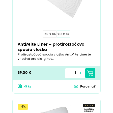
160 x 84
218 x 84
AntiMite Liner – protiroztočová
spacia vložka
Protiroztočová spacia vložka AntiMite Liner je
vhodná pre alergikov...
59,00 €
>5 ks
Porovnať
-9%