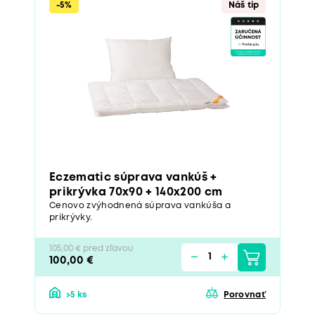
-5%
Náš tip
Eczematic súprava vankúš +
prikrývka 70x90 + 140x200 cm
Cenovo zvýhodnená súprava vankúša a
prikrývky.
105,00 € pred zľavou
100,00 €
>5 ks
Porovnať