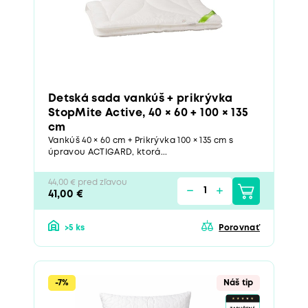
Detská sada vankúš + prikrývka
StopMite Active, 40 × 60 + 100 × 135
cm
Vankúš 40 × 60 cm + Prikrývka 100 × 135 cm s
úpravou ACTIGARD, ktorá...
44,00 € pred zľavou
41,00 €
>5 ks
Porovnať
-7%
Náš tip