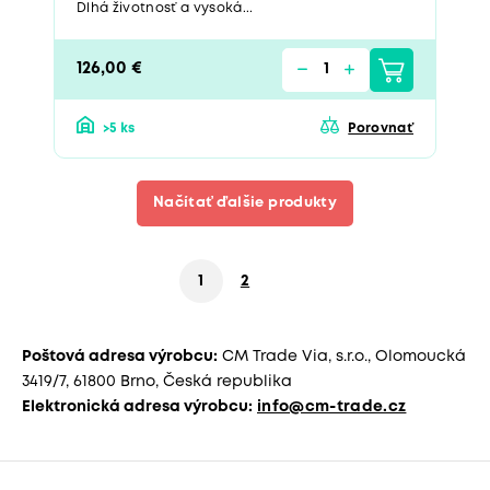
Dlhá životnosť a vysoká...
126,00 €
>5 ks
Porovnať
Načítať ďalšie produkty
1
2
Poštová adresa výrobcu:
CM Trade Via, s.r.o., Olomoucká
3419/7, 61800 Brno, Česká republika
Elektronická adresa výrobcu:
info@cm-trade.cz