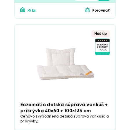
>5 ks
Porovnať
Náš tip
Eczematic detská súprava vankúš +
prikrývka 40×60 + 100×135 cm
Cenovo zvýhodnená detská súprava vankúša a
prikrývky.