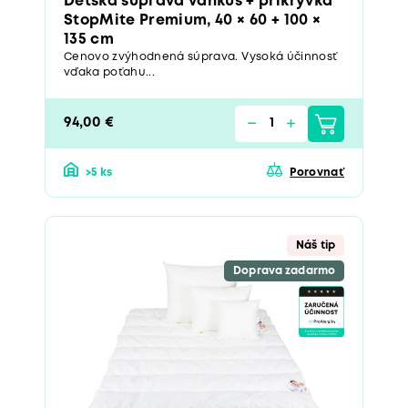
Detská súprava vankúš + prikrývka
StopMite Premium, 40 × 60 + 100 ×
135 cm
Cenovo zvýhodnená súprava. Vysoká účinnosť
vďaka poťahu...
94,00 €
>5 ks
Porovnať
Náš tip
Doprava zadarmo