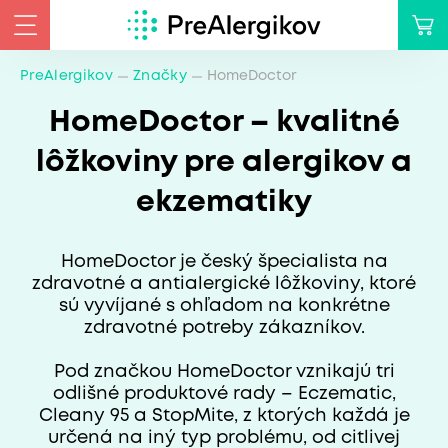
PreAlergikov
Značky
HomeDoctor
HomeDoctor – kvalitné
lôžkoviny pre alergikov a
ekzematiky
HomeDoctor je český špecialista na
zdravotné a antialergické lôžkoviny, ktoré
sú vyvíjané s ohľadom na konkrétne
zdravotné potreby zákazníkov.
Pod značkou HomeDoctor vznikajú tri
odlišné produktové rady – Eczematic,
Cleany 95 a StopMite, z ktorých každá je
určená na iný typ problému, od citlivej