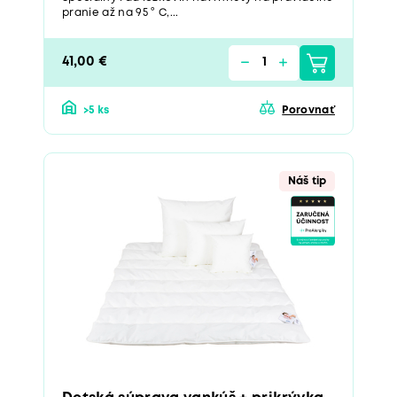
pranie až na 95 ° C,...
41,00 €
>5 ks
Porovnať
Náš tip