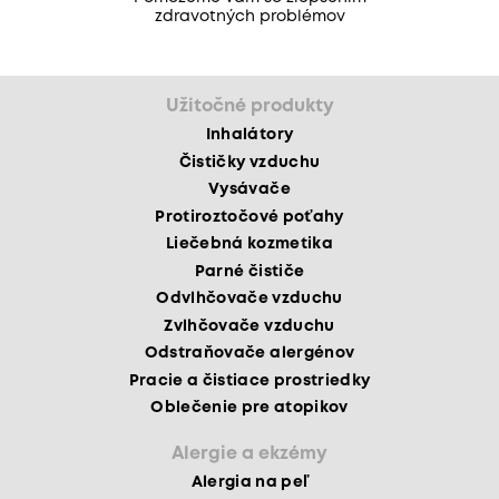
zdravotných problémov
Užitočné produkty
Inhalátory
Čističky vzduchu
Vysávače
Protiroztočové poťahy
Liečebná kozmetika
Parné čističe
Odvlhčovače vzduchu
Zvlhčovače vzduchu
Odstraňovače alergénov
Pracie a čistiace prostriedky
Oblečenie pre atopikov
Alergie a ekzémy
Alergia na peľ