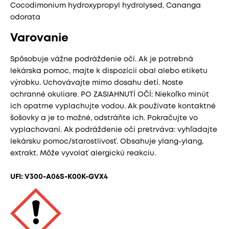
Cocodimonium hydroxypropyl hydrolysed, Cananga
odorata
Varovanie
Spôsobuje vážne podráždenie očí. Ak je potrebná
lekárska pomoc, majte k dispozícii obal alebo etiketu
výrobku. Uchovávajte mimo dosahu detí. Noste
ochranné okuliare. PO ZASIAHNUTÍ OČÍ: Niekoľko minút
ich opatrne vyplachujte vodou. Ak používate kontaktné
šošovky a je to možné, odstráňte ich. Pokračujte vo
vyplachovaní. Ak podráždenie očí pretrváva: vyhľadajte
lekársku pomoc/starostlivosť. Obsahuje ylang-ylang,
extrakt. Môže vyvolať alergickú reakciu.
UFI: V300-A06S-K00K-GVX4