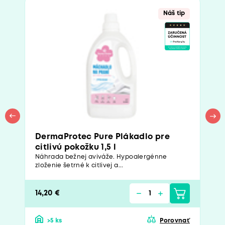
Náš tip
DermaProtec Pure Plákadlo pre
citlivú pokožku 1,5 l
Náhrada bežnej aviváže. Hypoalergénne
zloženie šetrné k citlivej a...
14,20 €
>5 ks
Porovnať