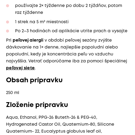
používajte 2× týždenne po dobu 2 týždňov, potom
raz týždenne
1 strek na 5 m³ miestnosti
Po 2–3 hodinách od aplikácie utrite prach a vysajte
Pri
peľovej alergii
v období peľovej sezóny zvýšte
dávkovanie na 1× denne, najlepšie popoludní alebo
popoludní, kedy je koncentrácia peľu vo vzduchu
najvyššia. Vetrať odporúčame iba za pomoci špeciálnej
peľovej siete
.
Obsah prípravku
250 ml
Zloženie prípravku
Aqua, Ethanol, PPG-26 Buteth-26 & PEG-40,
Hydrogenated Castor Oil, Quaternium-80, Silicone
Quaternium- 22, Eucalyptus globulus leaf oil,