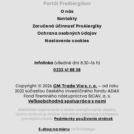
Portál PreAlergikov
O nás
Kontakty
Zaručená účinnosť ProAlergiky
Ochrana osobných údajov
Nastavenie cookies
Infolinka
(všedné dni 8.30–16 h)
0233 41 88 38
Copyright © 2026
CM Trade Via s. r. o.
– od roku
2022 súčasťou českého investičného fondu ADAX
Fond firemného nástupníctva SICAV, a. s.
Veľkoobchodná spolupráca s nami
Akékoľvek kopírovanie a ďalšie zverejňovanie obsahu
týchto stránok je možné výhradne s písomným súhlasom
prevádzkovateľa.
Podmienky používania stránok
E-shop na mieru
od PUXdesign