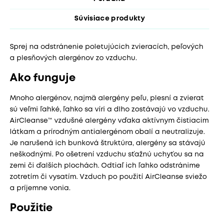
Súvisiace produkty
Sprej na odstránenie poletujúcich zvieracích, peľových
a plesňových alergénov zo vzduchu.
Ako funguje
Mnoho alergénov, najmä alergény peľu, plesní a zvierat
sú veľmi ľahké, ľahko sa víri a dlho zostávajú vo vzduchu.
AirCleanse™ vzdušné alergény vďaka aktívnym čistiacim
látkam a prírodným antialergénom obalí a neutralizuje.
Je narušená ich bunková štruktúra, alergény sa stávajú
neškodnými. Po ošetrení vzduchu sťažnú uchyťou sa na
zemi či ďalších plochách. Odtiaľ ich ľahko odstránime
zotretím či vysatím. Vzduch po použití AirCleanse sviežo
a príjemne vonia.
Použitie