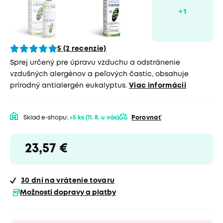
5 (2 recenzie)
Sprej určený pre úpravu vzduchu a odstránenie
vzdušných alergénov a peľových častíc, obsahuje
prírodný antialergén eukalyptus.
Viac informácií
Sklad e-shopu:
>5 ks
(11. 8. u vás)
Porovnať
23,57 €
30 dní
na vrátenie tovaru
Možnosti dopravy a platby