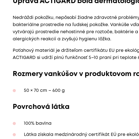
Úprava ACTIGARD bola dermatologic
Nedráždi pokožku, nepôsobí žiadne zdravotné problém
bakteriálne prostredie na ľudskej pokožke. Vankúše vď
vytvárajú prostredie nehostinné pre roztoče, baktérie 
alergických reakcií a zvyšujú hygienu lôžka.
Poťahový materiál je držiteľom certifikátu EU pre ekoló
ACTIGARD si udrží plnú funkčnosť 5–10 praní pri teplote 6
Rozmery vankúšov v produktovom ra
50 × 70 cm – 600 g
Povrchová látka
100% bavlna
Látka získala medzinárodný certifikát EÚ pre ekoló