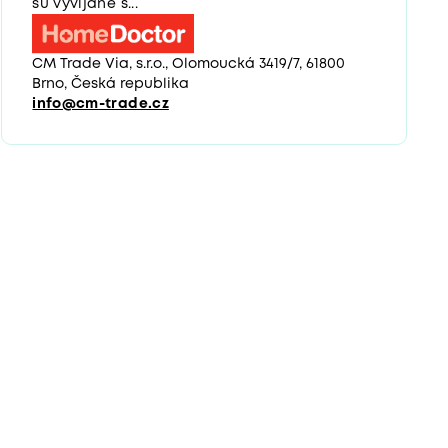
sú vyvíjané s...
CM Trade Via, s.r.o., Olomoucká 3419/7, 61800
Brno, Česká republika
info@cm-trade.cz