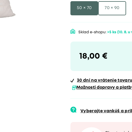
50 × 70
70 × 90
Sklad e-shopu:
>5 ks
(10. 8. u
18,00 €
30 dní
na vrátenie tovar
Možnosti dopravy a platb
Vyberajte vankúš a pr