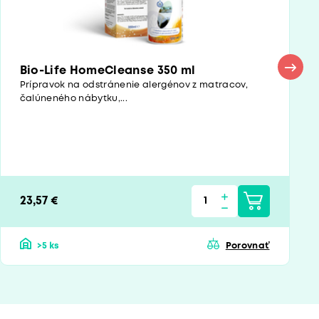
Bio-Life HomeCleanse 350 ml
Prípravok na odstránenie alergénov z matracov,
čalúneného nábytku,...
23,57 €
>5 ks
Porovnať