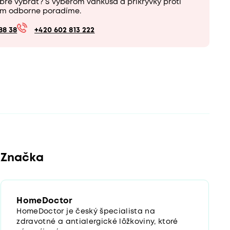
bre vybrať? S výberom vankúša a prikrývky proti
m odborne poradíme.
88 38
+420 602 813 222
Značka
HomeDoctor
HomeDoctor je český špecialista na
zdravotné a antialergické lôžkoviny, ktoré