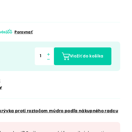
 vás)
Porovnať
Vložiť do košíka
u
y
ikrývka proti roztočom múdro podľa nákupného radcu