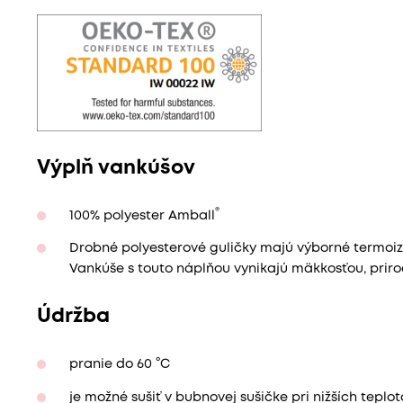
Výplň vankúšov
®
100% polyester Amball
Drobné polyesterové guličky majú výborné termoizol
Vankúše s touto náplňou vynikajú mäkkosťou, prir
Údržba
pranie do 60 °C
je možné sušiť v bubnovej sušičke pri nižších teplo