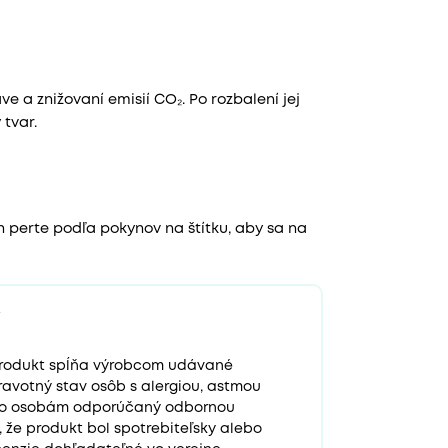
e a znižovaní emisií CO₂. Po rozbalení jej
 tvar.
h perte podľa pokynov na štítku, aby sa na
 produkt spĺňa výrobcom udávané
ravotný stav osôb s alergiou, astmou
to osobám odporúčaný odbornou
e, že produkt bol spotrebiteľsky alebo