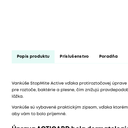
Popis produktu
Príslušenstvo
Poradňa
Vankúše StopMite Active vďaka protiroztočovej úprave
pre roztoče, baktérie a plesne, čím znižujú pravdepodob
lôžka.
Vankúše sú vybavené praktickým zipsom, vďaka ktorému
aby vám to bolo príjemné.