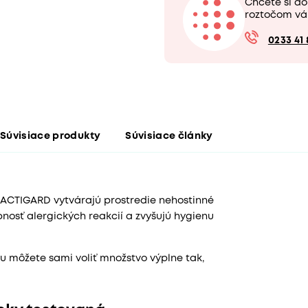
Chcete si do
roztočom vá
0233 41 
Súvisiace produkty
Súvisiace články
 ACTIGARD vytvárajú prostredie nehostinné
nosť alergických reakcií a zvyšujú hygienu
 môžete sami voliť množstvo výplne tak,