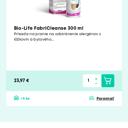
Bio-Life FabriCleanse 300 ml
Prísada na pranie na odstránenie alergénov z
lôžkovín a bytového...
23,97 €
>5 ks
Porovnať