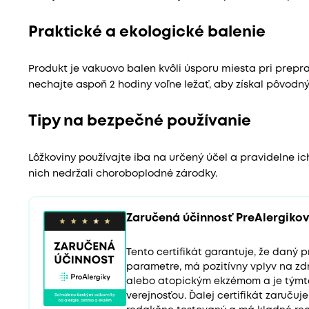
Praktické a ekologické balenie
Produkt je vakuovo balen kvôli úsporu miesta pri preprav
nechajte aspoň 2 hodiny voľne ležať, aby získal pôvodný
Tipy na bezpečné používanie
Lôžkoviny používajte iba na určený účel a pravidelne ic
nich nedržali choroboplodné zárodky.
Zaručená účinnosť PreAlergikov
Tento certifikát garantuje, že daný
parametre, má pozitívny vplyv na zd
alebo atopickým ekzémom a je tým
verejnosťou. Ďalej certifikát zaručuj