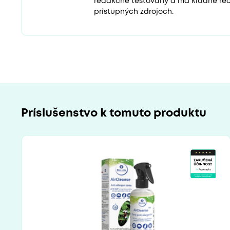
redakčne testovaný a má kladné rec
prístupných zdrojoch.
Príslušenstvo k tomuto produktu