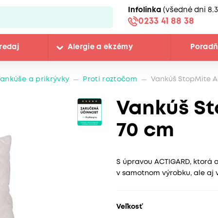
Infolinka
(všedné dni 8.3
0233 41 88 38
redaj
Alergie a ekzémy
Porad
ankúše a prikrývky
Proti roztočom
Vankúš StopMite Ac
Vankúš St
70 cm
S úpravou ACTIGARD, ktorá a
v samotnom výrobku, ale aj v 
Veľkosť