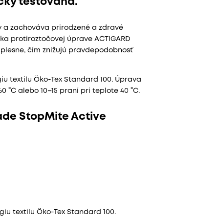
ky testovaná.
y a zachováva prirodzené a zdravé
aka protiroztočovej úprave ACTIGARD
a plesne, čím znižujú pravdepodobnosť
giu textilu Öko-Tex Standard 100. Úprava
0 °C alebo 10–15 praní pri teplote 40 °C.
de StopMite Active
giu textilu Öko-Tex Standard 100.