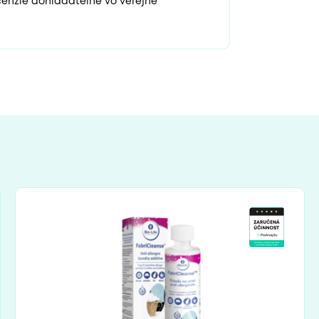
enzie dohľadateľné vo verejne