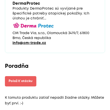
DermaProtec
Produkty DermaProtec sú vyvíjané pre
špecifické potreby atopickej pokožky. Ich
úlohou je chrániť...
CM Trade Via, s.r.o., Olomoucká 3419/7, 61800
Brno, Česká republika
info@cm-trade.cz
Poradňa
Položiť otázku
K tomuto produktu zatiaľ nepadli žiadne otázky. Môžete
byť prví. :-)