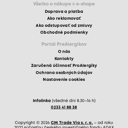
Všetko o nákupe v e-shope
Doprava a platba
Ako reklamovať
Ako odstupovať od zmluvy
Obchodné podmienky
Portál PreAlergikov
O nás
Kontakty
Zaručená účinnosť ProAlergiky
Ochrana osobných údajov
Nastavenie cookies
Infolinka
(všedné dni 8.30–16 h)
0233 41 88 38
Copyright © 2026
CM Trade Via s. r. o.
– od roku
2022 súčasťou českého investičného fondu ADAX