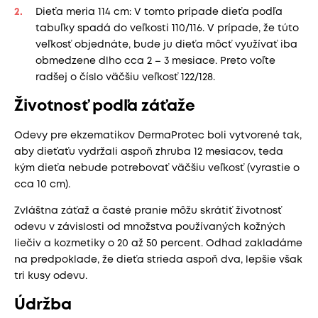
Dieťa meria 114 cm: V tomto prípade dieťa podľa
tabuľky spadá do veľkosti 110/116. V prípade, že túto
veľkosť objednáte, bude ju dieťa môcť využívať iba
obmedzene dlho cca 2 – 3 mesiace. Preto voľte
radšej o číslo väčšiu veľkosť 122/128.
Životnosť podľa záťaže
Odevy pre ekzematikov DermaProtec boli vytvorené tak,
aby dieťaťu vydržali aspoň zhruba 12 mesiacov, teda
kým dieťa nebude potrebovať väčšiu veľkosť (vyrastie o
cca 10 cm).
Zvláštna záťaž a časté pranie môžu skrátiť životnosť
odevu v závislosti od množstva používaných kožných
liečiv a kozmetiky o 20 až 50 percent. Odhad zakladáme
na predpoklade, že dieťa strieda aspoň dva, lepšie však
tri kusy odevu.
Údržba