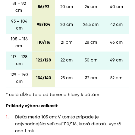
81 – 92
86/92
20 cm
24 cm
40 cm
cm
93 – 104
98/104
20 cm
26,5 cm
42 cm
cm
105 – 116
110/116
21 cm
28 cm
46 cm
cm
117 – 128
122/128
22 cm
30 cm
49 cm
cm
129 – 140
134/140
25 cm
32 cm
52 cm
cm
* celá dĺžka tela od temena hlavy k pätám
Príklady výberu veľkosti:
Dieťa meria 105 cm: V tomto prípade je
najvhodnejšia veľkosť 110/116, ktorá dieťaťu vydrží
cca 1 rok.