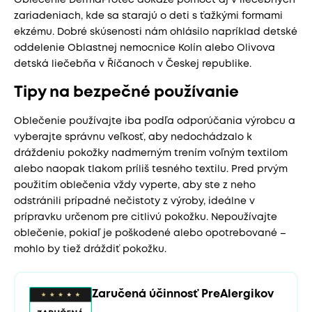
zariadeniach, kde sa starajú o deti s ťažkými formami
ekzému. Dobré skúsenosti nám ohlásilo napríklad detské
oddelenie Oblastnej nemocnice Kolín alebo Olivova
detská liečebňa v Říčanoch v Českej republike.
Tipy na bezpečné používanie
Oblečenie používajte iba podľa odporúčania výrobcu a
vyberajte správnu veľkosť, aby nedochádzalo k
dráždeniu pokožky nadmerným trením voľným textilom
alebo naopak tlakom príliš tesného textilu. Pred prvým
použitím oblečenia vždy vyperte, aby ste z neho
odstránili prípadné nečistoty z výroby, ideálne v
prípravku určenom pre citlivú pokožku. Nepoužívajte
oblečenie, pokiaľ je poškodené alebo opotrebované –
mohlo by tiež dráždiť pokožku.
Zaručená účinnosť PreAlergikov