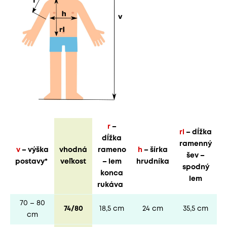
r
–
rl
– dĺžka
dĺžka
ramenný
v
– výška
vhodná
rameno
h
– šírka
šev –
postavy*
veľkost
– lem
hrudníka
spodný
konca
lem
rukáva
70 – 80
74/80
18,5 cm
24 cm
35,5 cm
cm