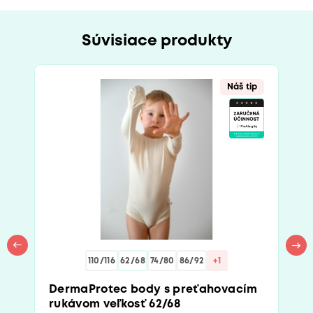
Súvisiace produkty
Náš tip
110/116
62/68
74/80
86/92
+1
DermaProtec body s preťahovacím
rukávom veľkosť 62/68