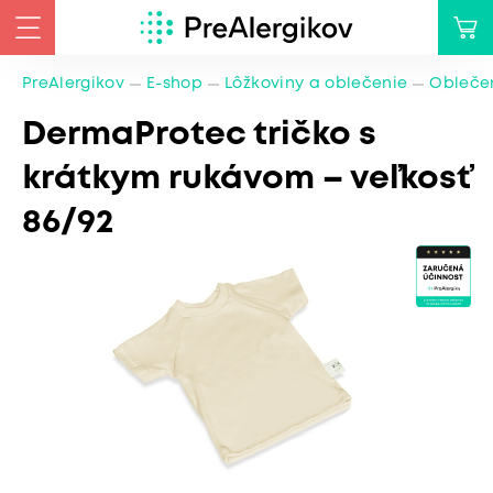
PreAlergikov
E-shop
Lôžkoviny a oblečenie
Oblečen
DermaProtec tričko s
krátkym rukávom – veľkosť
86/92