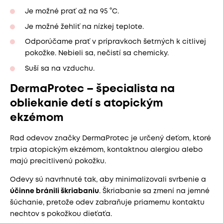
Je možné prať až na 95 °C.
Je možné žehliť na nízkej teplote.
Odporúčame prať v prípravkoch šetrných k citlivej
pokožke. Nebieli sa, nečistí sa chemicky.
Suší sa na vzduchu.
DermaProtec – špecialista na
obliekanie detí s atopickým
ekzémom
Rad odevov značky DermaProtec je určený deťom, ktoré
trpia atopickým ekzémom, kontaktnou alergiou alebo
majú precitlivenú pokožku.
Odevy sú navrhnuté tak, aby minimalizovali svrbenie a
účinne bránili škriabaniu
. Škriabanie sa zmení na jemné
šúchanie, pretože odev zabraňuje priamemu kontaktu
nechtov s pokožkou dieťaťa.