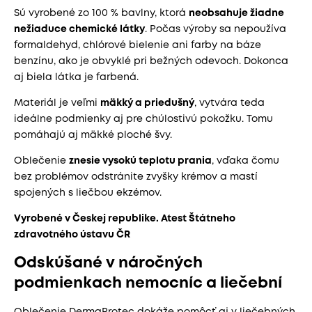
Sú vyrobené zo 100 % bavlny, ktorá
neobsahuje žiadne
nežiaduce chemické látky
. Počas výroby sa nepoužíva
formaldehyd, chlórové bielenie ani farby na báze
benzínu, ako je obvyklé pri bežných odevoch. Dokonca
aj biela látka je farbená.
Materiál je veľmi
mäkký a priedušný
, vytvára teda
ideálne podmienky aj pre chúlostivú pokožku. Tomu
pomáhajú aj mäkké ploché švy.
Oblečenie
znesie vysokú teplotu prania
, vďaka čomu
bez problémov odstránite zvyšky krémov a mastí
spojených s liečbou ekzémov.
Vyrobené v Českej republike. Atest Štátneho
zdravotného ústavu ČR
Odskúšané v náročných
podmienkach nemocníc a liečební
Oblečenie DermaProtec dokáže pomôcť aj v liečebných