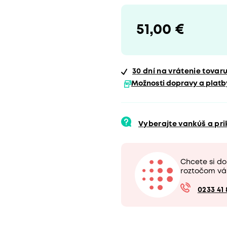
51,00 €
30 dní
na vrátenie tovar
Možnosti dopravy a platb
Vyberajte vankúš a pr
Chcete si do
roztočom vá
0233 41 