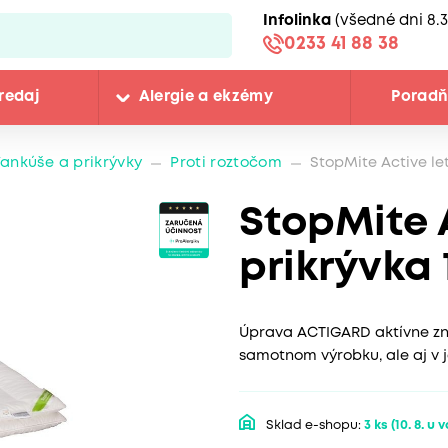
Infolinka
(všedné dni 8.3
0233 41 88 38
redaj
Alergie a ekzémy
Porad
ankúše a prikrývky
Proti roztočom
StopMite Active le
StopMite 
prikrývka
Úprava ACTIGARD aktívne zni
samotnom výrobku, ale aj v j
Sklad e-shopu:
3 ks
(10. 8. u 