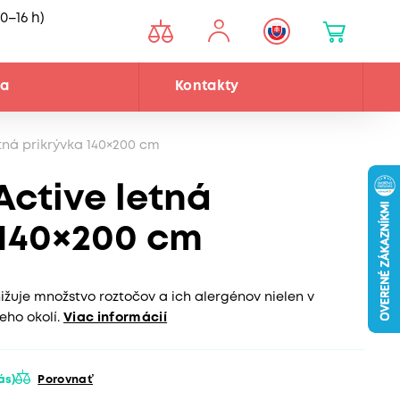
0–16 h)
ňa
Kontakty
tná prikrývka 140×200 cm
Active letná
 140×200 cm
žuje množstvo roztočov a ich alergénov nielen v
eho okolí.
Viac informácií
vás)
Porovnať