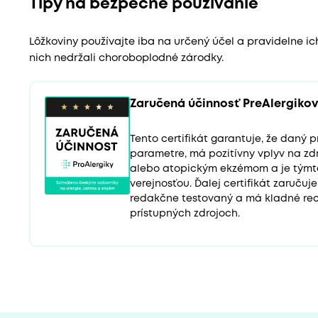
Tipy na bezpečné používanie
Lôžkoviny používajte iba na určený účel a pravidelne ic
nich nedržali choroboplodné zárodky.
Zaručená účinnosť PreAlergikov
Tento certifikát garantuje, že daný
parametre, má pozitívny vplyv na zd
alebo atopickým ekzémom a je tým
verejnosťou. Ďalej certifikát zaručuj
redakčne testovaný a má kladné rec
prístupných zdrojoch.