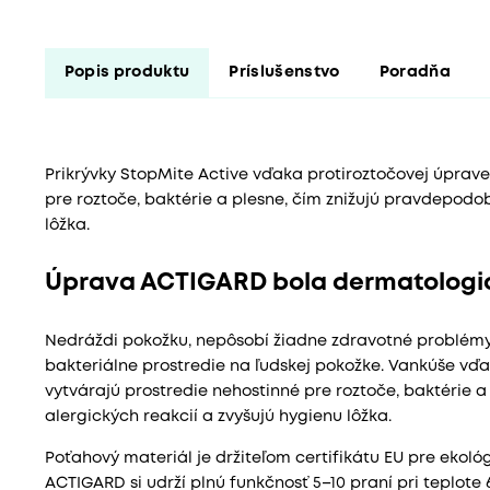
Popis produktu
Príslušenstvo
Poradňa
Prikrývky StopMite Active vďaka protiroztočovej úprav
pre roztoče, baktérie a plesne, čím znižujú pravdepodob
lôžka.
Úprava ACTIGARD bola dermatologic
Nedráždi pokožku, nepôsobí žiadne zdravotné problém
bakteriálne prostredie na ľudskej pokožke. Vankúše vď
vytvárajú prostredie nehostinné pre roztoče, baktérie 
alergických reakcií a zvyšujú hygienu lôžka.
Poťahový materiál je držiteľom certifikátu EU pre ekoló
ACTIGARD si udrží plnú funkčnosť 5–10 praní pri teplote 6