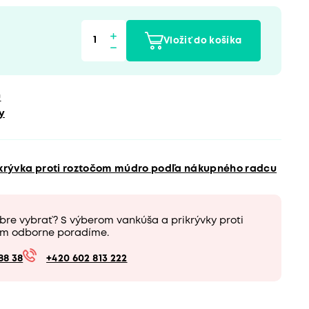
Vložiť do košíka
u
y
ikrývka proti roztočom múdro podľa nákupného radcu
bre vybrať? S výberom vankúša a prikrývky proti
m odborne poradíme.
88 38
+420 602 813 222