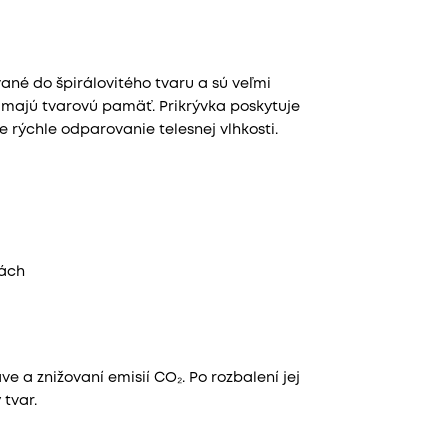
ané do špirálovitého tvaru a sú veľmi
 majú tvarovú pamäť. Prikrývka poskytuje
e rýchle odparovanie telesnej vlhkosti.
tách
e a znižovaní emisií CO₂. Po rozbalení jej
 tvar.