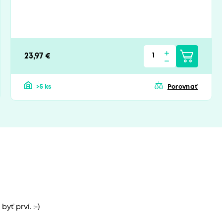
23,97 €
>5 ks
Porovnať
yť prví. :-)