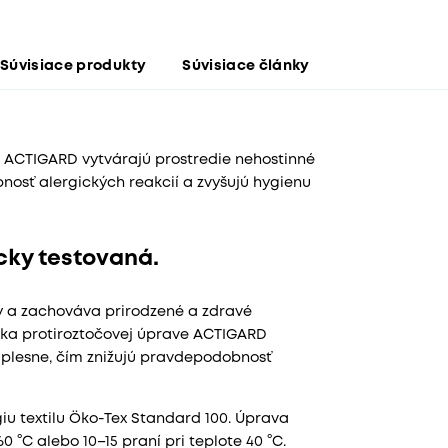
Súvisiace produkty
Súvisiace články
e ACTIGARD vytvárajú prostredie nehostinné
nosť alergických reakcií a zvyšujú hygienu
ky testovaná.
y a zachováva prirodzené a zdravé
aka protiroztočovej úprave ACTIGARD
a plesne, čím znižujú pravdepodobnosť
giu textilu Öko-Tex Standard 100. Úprava
0 °C alebo 10–15 praní pri teplote 40 °C.