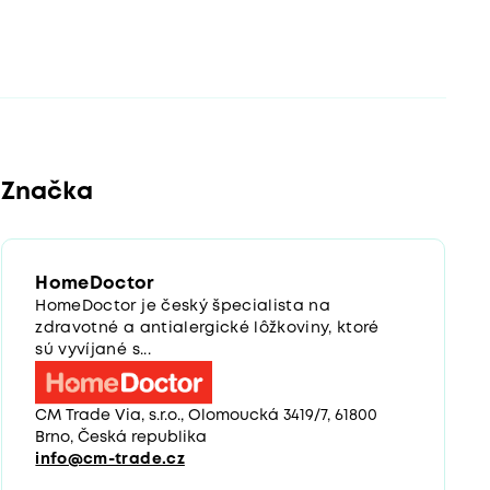
Značka
HomeDoctor
HomeDoctor je český špecialista na
zdravotné a antialergické lôžkoviny, ktoré
sú vyvíjané s...
CM Trade Via, s.r.o., Olomoucká 3419/7, 61800
Brno, Česká republika
info@cm-trade.cz