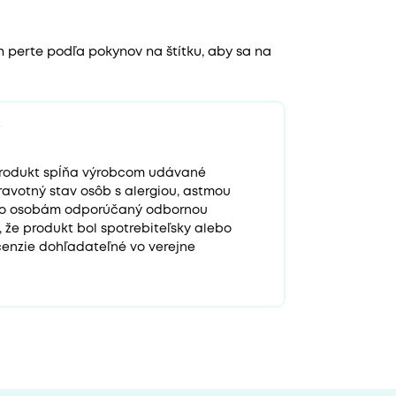
h perte podľa pokynov na štítku, aby sa na
 produkt spĺňa výrobcom udávané
ravotný stav osôb s alergiou, astmou
to osobám odporúčaný odbornou
e, že produkt bol spotrebiteľsky alebo
enzie dohľadateľné vo verejne