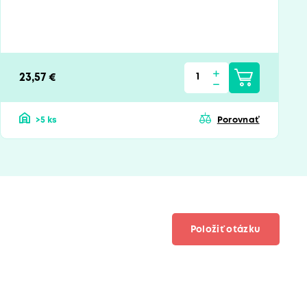
23,57 €
>5 ks
Porovnať
Položiť otázku