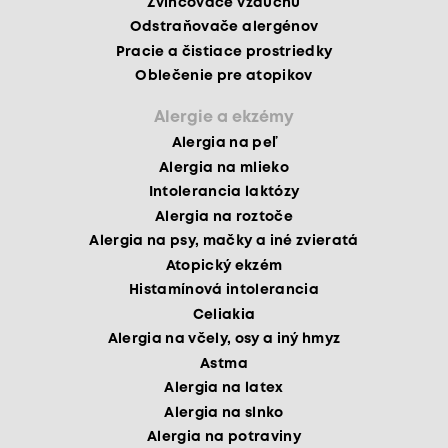
Zvlhčovače vzduchu
Odstraňovače alergénov
Pracie a čistiace prostriedky
Oblečenie pre atopikov
Alergie a ekzémy
Alergia na peľ
Alergia na mlieko
Intolerancia laktózy
Alergia na roztoče
Alergia na psy, mačky a iné zvieratá
Atopický ekzém
Histamínová intolerancia
Celiakia
Alergia na včely, osy a iný hmyz
Astma
Alergia na latex
Alergia na slnko
Alergia na potraviny