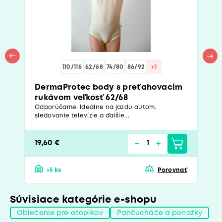
110/116
62/68
74/80
86/92
+1
DermaProtec body s preťahovacím
rukávom veľkosť 62/68
Odporúčame. Ideálne na jazdu autom,
sledovanie televízie a ďalšie...
19,60 €
>5 ks
Porovnať
Súvisiace kategórie e-shopu
Oblečenie pre atopikov
Pančucháče a ponožky