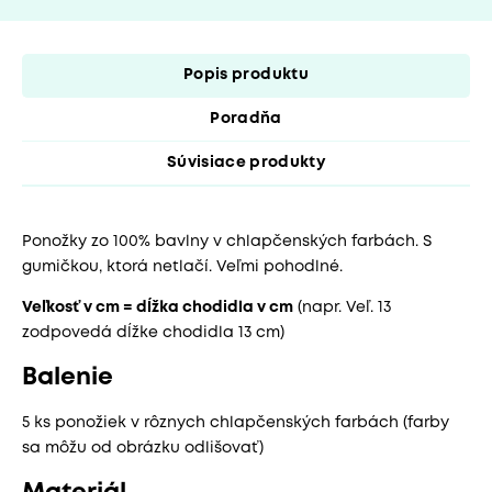
Popis produktu
Poradňa
Súvisiace produkty
Ponožky zo 100% bavlny v chlapčenských farbách. S
gumičkou, ktorá netlačí. Veľmi pohodlné.
Veľkosť v cm = dĺžka chodidla v cm
(napr. Veľ. 13
zodpovedá dĺžke chodidla 13 cm)
Balenie
5 ks ponožiek v rôznych chlapčenských farbách (farby
sa môžu od obrázku odlišovať)