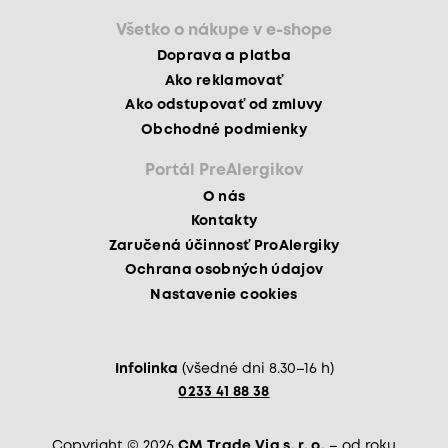
Všetko o nákupe v e-shope
Doprava a platba
Ako reklamovať
Ako odstupovať od zmluvy
Obchodné podmienky
Portál PreAlergikov
O nás
Kontakty
Zaručená účinnosť ProAlergiky
Ochrana osobných údajov
Nastavenie cookies
Infolinka
(všedné dni 8.30–16 h)
0233 41 88 38
Copyright © 2026
CM Trade Via s. r. o.
– od roku