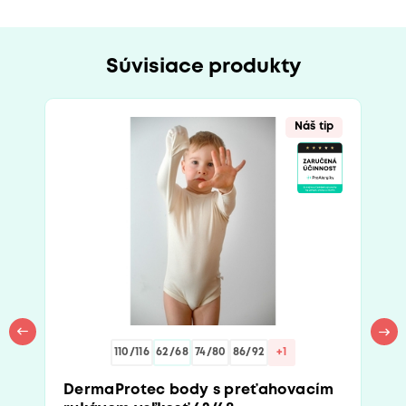
Súvisiace produkty
Náš tip
110/116
62/68
74/80
86/92
+1
DermaProtec body s preťahovacím