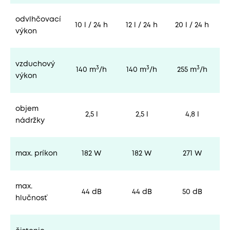
odvlhčovací
10 l / 24 h
12 l / 24 h
20 l / 24 h
2
výkon
vzduchový
3
3
3
140 m
/h
140 m
/h
255 m
/h
výkon
objem
2,5 l
2,5 l
4,8 l
nádržky
max. príkon
182 W
182 W
271 W
max.
44 dB
44 dB
50 dB
hlučnosť