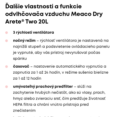
Ďalšie vlastnosti a funkcie
odvlhčovača vzduchu Meaco Dry
Arete® Two 20L
3 rýchlosti ventilátora
nočný režim
– rýchlosť ventilátora je nastavená na
najnižší stupeň a podsvietenie ovládacieho panelu
je vypnuté, aby vás prístroj nevyrušoval počas
spánku
časovač
– nastavenie automatického vypnutia a
zapnutia za 1 až 24 hodín, v režime sušenia bielizne
za 1 až 12 hodín
umývateľný prachový predfilter
– slúži na
zachytenie hrubých nečistôt, ako sú vlasy, prach,
hmyz alebo zvieraciu srsť, čím predlžuje životnosť
HEPA filtra a chráni vnútro prístroja pred
znečistením