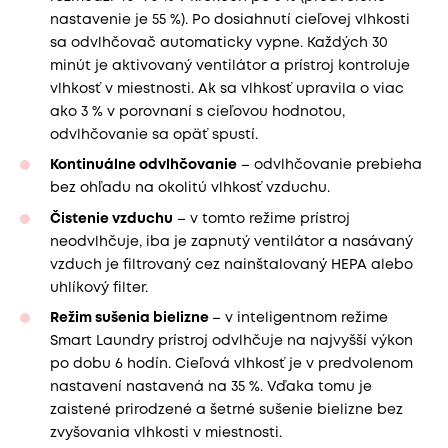
nastavenie je 55 %). Po dosiahnutí cieľovej vlhkosti
sa odvlhčovač automaticky vypne. Každých 30
minút je aktivovaný ventilátor a prístroj kontroluje
vlhkosť v miestnosti. Ak sa vlhkosť upravila o viac
ako 3 % v porovnaní s cieľovou hodnotou,
odvlhčovanie sa opäť spustí.
Kontinuálne odvlhčovanie
– odvlhčovanie prebieha
bez ohľadu na okolitú vlhkosť vzduchu.
Čistenie vzduchu
– v tomto režime prístroj
neodvlhčuje, iba je zapnutý ventilátor a nasávaný
vzduch je filtrovaný cez nainštalovaný HEPA alebo
uhlíkový filter.
Režim sušenia bielizne
– v inteligentnom režime
Smart Laundry prístroj odvlhčuje na najvyšší výkon
po dobu 6 hodín. Cieľová vlhkosť je v predvolenom
nastavení nastavená na 35 %. Vďaka tomu je
zaistené prirodzené a šetrné sušenie bielizne bez
zvyšovania vlhkosti v miestnosti.