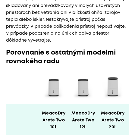
skladovaný ani prevádzkovaný v malých uzavretých
priestoroch bez vetrania ani v blízkosti ohňa, zdrojov
tepla alebo iskier. Nezakrývajte prístroj počas
prevádzky. V prípade poškodenia prístroj nepoužívajte.
V prípade podozrenia na únik chladiva priestor
dôkladne vyvetrajte.
Porovnanie s ostatnými modelmi
rovnakého radu
MeacoDry
MeacoDry
MeacoDry
M
Arete Two
Arete Two
Arete Two
A
10L
12L
20L