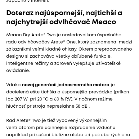
zápachu v interiéri.
Doteraz najúspornejší, najtichší a
najchytrejší odvlhčovač Meaco
Meaco Dry Arete® Two je nasledovníkom úspešného
radu odvlhčovačov Arete® One, ktorý zaznamenal medzi
zákazníkmi veľmi kladné ohlasy. Okrem prepracovaného
designu si zachováva všetky obľúbené funkcie,
inteligentné režimy a zároveň vylepšuje užívateľské
ovládanie.
Vďaka
novej generácii jednosmerného motora
je
docielená ešte tichšia a úspornejšia prevádzka (príkon
iba 207 W pri 20 °C a 60 % RV). V nočnom režime
hlučnosť prístroja nepresiahne 38 dB .
Rad Arete® Two je tiež vybavený výkonnejším
ventilátorom pre účinnejšie rozprúdenie vzduchu
napríklad pri sušení bielizne alebo pri potrebe rýchleho