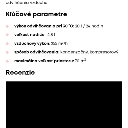
odvlhčenia vzduchu.
Kľúčové parametre
výkon odvlhčovania pri 30 °C
: 20 l / 24 hodín
veľkosť nádrže
: 4,8 l
vzduchový výkon
: 255 m³/h
spôsob odvlhčovania
: kondenzačný, kompresorový
2
maximálna veľkosť priestoru:
70 m
Recenzie