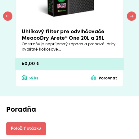
Uhlíkový filter pre odvlhčovače
MeacoDry Arete® One 20L a 25L
Odstraňuje nepríjemný zápach a prchavé látky.
Kvalitné kokosové...
60,00 €
>5 ks
Porovnať
Poradňa
Položiť otázku