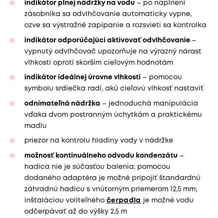
indikátor plnej nádržky na vodu
– po naplnení
zásobníka sa odvlhčovanie automaticky vypne,
ozve sa výstražné zapípanie a rozsvieti sa kontrolka
indikátor odporúčajúci aktivovať odvlhčovanie
–
vypnutý odvlhčovač upozorňuje na výrazný nárast
vlhkosti oproti skorším cieľovým hodnotám
indikátor ideálnej úrovne vlhkosti
– pomocou
symbolu srdiečka radí, akú cieľovú vlhkosť nastaviť
odnímateľná nádržka
– jednoduchá manipulácia
vďaka dvom postranným úchytkám a praktickému
madlu
priezor na kontrolu hladiny vody v nádržke
možnosť kontinuálneho odvodu kondenzátu
–
hadica nie je súčasťou balenia; pomocou
dodaného adaptéra je možné pripojiť štandardnú
záhradnú hadicu s vnútorným priemerom 12,5 mm;
inštaláciou voliteľného
čerpadla
je možné vodu
odčerpávať až do výšky 2,5 m