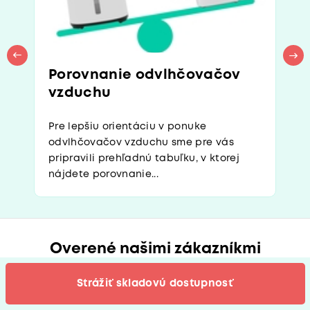
Porovnanie odvlhčovačov
vzduchu
Pre lepšiu orientáciu v ponuke
odvlhčovačov vzduchu sme pre vás
pripravili prehľadnú tabuľku, v ktorej
nájdete porovnanie...
Overené našimi zákazníkmi
Kliknutím na pečať zobrazíte všetky recenzie nášho
Strážiť skladovú dostupnosť
e-shopu priamo na Heureke