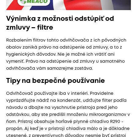
Výnimka z možnosti odstúpiť od
zmluvy – filtre
Rozbalením filtrov tohto odvlhčovača z ich pôvodných
obalov zaniká právo na odstúpenie od zmluvy, a to z
hygienických dôvodov. Nie je možné ich vrátiť ani
vymeniť. Právo na odstúpenie od zmluvy u samotného
odvlhčovača vám samozrejme zostáva.
Tipy na bezpečné používanie
Odvlhčovač používajte iba v interiéri. Pravidelne
vyprázdňujte nádrž na kondenzát, udržujte filter podľa
návodu a dbajte na vyschnutie prístroja pred jeho
odstávkou, aby ste predišli množeniu mikroorganizmov v
ňom. Prístroj obsahuje horľavé plynné chladivo R290 -
propán. Aj keď je v prístroji chladiva málo a je dôkladne
utesnené, z preventívnych dôvodov nesmie byť prístroj