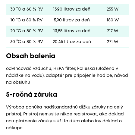
30 °C a 60 % RV
13,90 litrov za deň
255 W
10 °C a 80 % RV
5,90 litrov za deň
180 W
20 °C a 80 % RV
13,85 litrov za deň
217 W
30 °C a 80 % RV
20,45 litrov za deň
271 W
Obsah balenia
odvlhčovač vzduchu, HEPA filter, kolieska (uložená v
nádržke na vodu), adaptér pre pripojenie hadice, návod
na obsluhu
5-ročná záruka
Výrobca ponúka nadštandardnú dĺžku záruky na celý
prístroj. Prístroj nemusíte nikde registrovať, ako doklad
na uplatnenie záruky slúži faktúra alebo iný doklad o
nákupe.