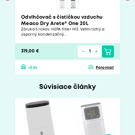
Odvlhčovač s čističkou vzduchu
Meaco Dry Arete® One 20L
Záruka 5 rokov. HEPA filter H13. Veľmi tichý a
úsporný kondenzačný...
319,00 €
>5 ks
Porovnať
Súvisiace články