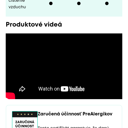
čistenie
⚫
⚫
⚫
vzduchu
Produktové videá
Zaručená účinnosť PreAlergikov