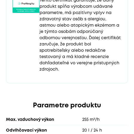
Tento certifikát garantuje, že daný
produkt spĺňa výrobcom udávané
parametre, má pozitívny vplyv na
zdravotný stav osôb s alergiou,
astmou alebo atopickým ekzémom a
je týmto osobám odporúčaný
odbornou verejnosťou. Ďalej certifikát
zaručuje, že produkt bol
spotrebiteľsky alebo redakčne
testovaný a má kladné recenzie
dohľadateľné vo verejne prístupných
zdrojoch.
Parametre produktu
Max. vzduchový výkon
255 m³/h
Odvlhčovací výkon
20 l / 24 h