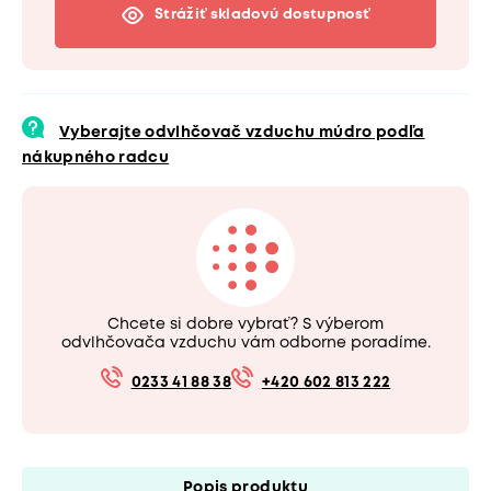
Strážiť skladovú dostupnosť
Vyberajte odvlhčovač vzduchu múdro podľa
nákupného radcu
Chcete si dobre vybrať? S výberom
odvlhčovača vzduchu vám odborne poradíme.
0233 41 88 38
+420 602 813 222
Popis produktu