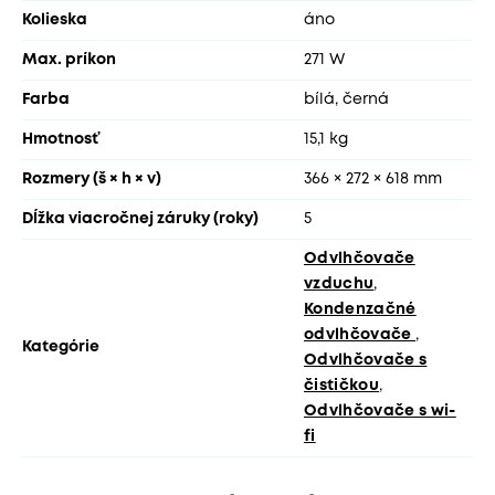
Kolieska
áno
Max. príkon
271 W
Farba
bílá, černá
Hmotnosť
15,1 kg
Rozmery (š × h × v)
366 × 272 × 618 mm
Dĺžka viacročnej záruky (roky)
5
Odvlhčovače
vzduchu
,
Kondenzačné
odvlhčovače
,
Kategórie
Odvlhčovače s
čističkou
,
Odvlhčovače s wi-
fi