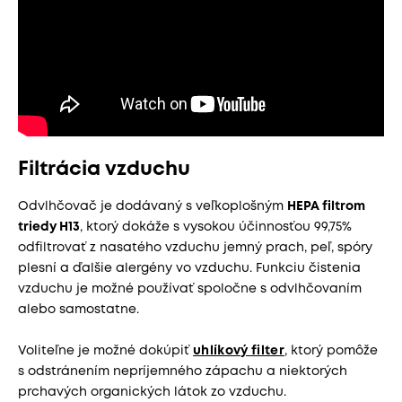
Filtrácia vzduchu
Odvlhčovač je dodávaný s veľkoplošným
HEPA filtrom
triedy H13
, ktorý dokáže s vysokou účinnosťou 99,75%
odfiltrovať z nasatého vzduchu jemný prach, peľ, spóry
plesní a ďalšie alergény vo vzduchu. Funkciu čistenia
vzduchu je možné používať spoločne s odvlhčovaním
alebo samostatne.
Voliteľne je možné dokúpiť
uhlíkový filter
, ktorý pomôže
s odstránením nepríjemného zápachu a niektorých
prchavých organických látok zo vzduchu.