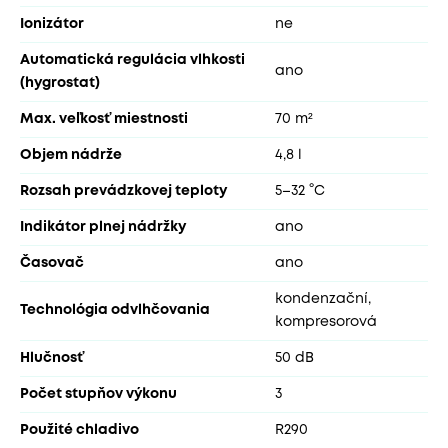
Ionizátor
ne
Automatická regulácia vlhkosti
ano
(hygrostat)
Max. veľkosť miestnosti
70 m²
Objem nádrže
4,8 l
Rozsah prevádzkovej teploty
5–32 °C
Indikátor plnej nádržky
ano
Časovač
ano
kondenzační,
Technológia odvlhčovania
kompresorová
Hlučnosť
50 dB
Počet stupňov výkonu
3
Použité chladivo
R290