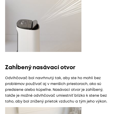
Zahĺbený nasávací otvor
Odvlhčovač bol navrhnutý tak, aby ste ho mohli bez
problémov používať aj v menších priestoroch, ako sú
predsiene alebo kúpeľne. Nasávací otvor je zahĺbený,
takže je možné odvlhčovač umiestniť blízko k stene bez
toho, aby bol znížený prietok vzduchu a tým jeho výkon.