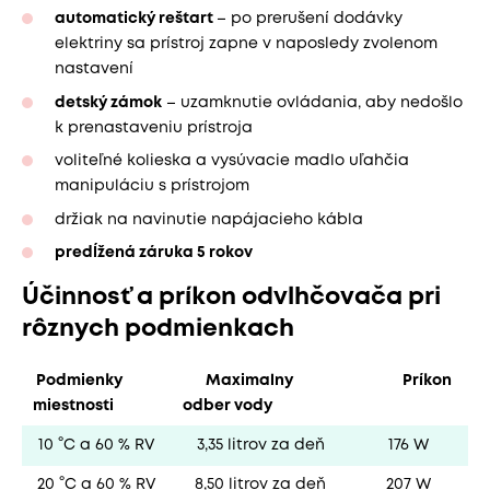
automatický reštart
– po prerušení dodávky
elektriny sa prístroj zapne v naposledy zvolenom
nastavení
detský zámok
– uzamknutie ovládania, aby nedošlo
k prenastaveniu prístroja
voliteľné kolieska a vysúvacie madlo uľahčia
manipuláciu s prístrojom
držiak na navinutie napájacieho kábla
predĺžená záruka 5 rokov
Účinnosť a príkon odvlhčovača pri
rôznych podmienkach
Podmienky
Maximalny
Príkon
miestnosti
odber vody
10 °C a 60 % RV
3,35 litrov za deň
176 W
20 °C a 60 % RV
8,50 litrov za deň
207 W