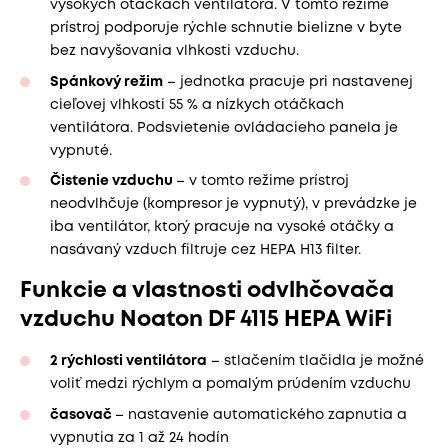
vysokých otáčkach ventilátora. V tomto režime
prístroj podporuje rýchle schnutie bielizne v byte
bez navyšovania vlhkosti vzduchu.
Spánkový režim
– jednotka pracuje pri nastavenej
cieľovej vlhkosti 55 % a nízkych otáčkach
ventilátora. Podsvietenie ovládacieho panela je
vypnuté.
Čistenie vzduchu
– v tomto režime prístroj
neodvlhčuje (kompresor je vypnutý), v prevádzke je
iba ventilátor, ktorý pracuje na vysoké otáčky a
nasávaný vzduch filtruje cez HEPA H13 filter.
Funkcie a vlastnosti odvlhčovača
vzduchu Noaton DF 4115 HEPA WiFi
2 rýchlosti ventilátora
– stlačením tlačidla je možné
voliť medzi rýchlym a pomalým prúdením vzduchu
časovač
– nastavenie automatického zapnutia a
vypnutia za 1 až 24 hodín