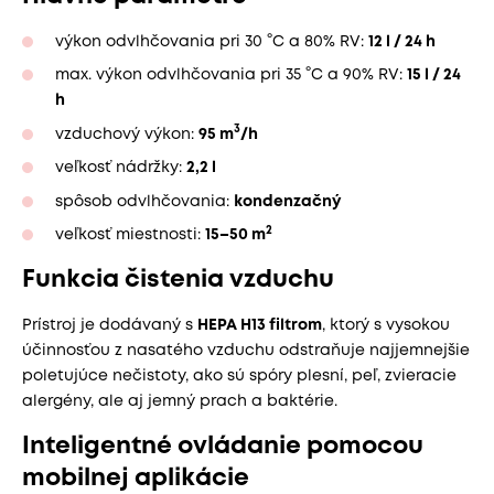
výkon odvlhčovania pri 30 °C a 80% RV:
12 l / 24 h
max. výkon odvlhčovania pri 35 °C a 90% RV:
15 l / 24
h
3
vzduchový výkon:
95 m
/h
veľkosť nádržky:
2,2 l
spôsob odvlhčovania:
kondenzačný
2
veľkosť miestnosti:
15–50 m
Funkcia čistenia vzduchu
Prístroj je dodávaný s
HEPA H13 filtrom
, ktorý s vysokou
účinnosťou z nasatého vzduchu odstraňuje najjemnejšie
poletujúce nečistoty, ako sú spóry plesní, peľ, zvieracie
alergény, ale aj jemný prach a baktérie.
Inteligentné ovládanie pomocou
mobilnej aplikácie