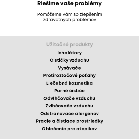
Riešime vaše problémy
Pomôžeme vám so zlepšením
zdravotných problémov
Užitočné produkty
Inhalátory
Čističky vzduchu
Vysávače
Protiroztočové poťahy
Liečebná kozmetika
Parné čističe
Odvlhčovače vzduchu
Zvlhčovače vzduchu
Odstraňovače alergénov
Pracie a čistiace prostriedky
Oblečenie pre atopikov