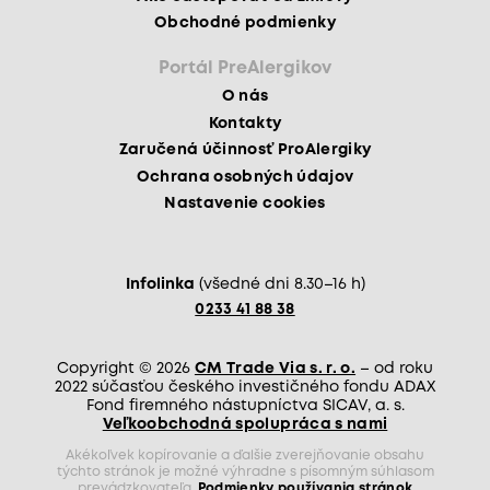
Obchodné podmienky
Portál PreAlergikov
O nás
Kontakty
Zaručená účinnosť ProAlergiky
Ochrana osobných údajov
Nastavenie cookies
Infolinka
(všedné dni 8.30–16 h)
0233 41 88 38
Copyright © 2026
CM Trade Via s. r. o.
– od roku
2022 súčasťou českého investičného fondu ADAX
Fond firemného nástupníctva SICAV, a. s.
Veľkoobchodná spolupráca s nami
Akékoľvek kopírovanie a ďalšie zverejňovanie obsahu
týchto stránok je možné výhradne s písomným súhlasom
prevádzkovateľa.
Podmienky používania stránok