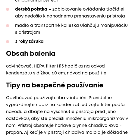
chladnom prostredí
detská poistka
– zablokovanie ovládania tlačidiel,
aby nedošlo k náhodnému prenastaveniu prístroja
madlo a transportné kolieska uľahčujú manipuláciu
s prístrojom
3 roky záruka
Obsah balenia
odvlhčovač, HEPA filter H13 hadička na odvod
kondenzátu s dĺžkou 60 cm, návod na použitie
Tipy na bezpečné používanie
Odvlhčovač používajte iba v interiéri. Pravidelne
vyprázdňujte nádrž na kondenzát, udržujte filter podľa
návodu a dbajte na vyschnutie prístroja pred jeho
odstávkou, aby ste predišli množeniu mikroorganizmov v
ňom. Prístroj obsahuje horľavé plynné chladivo R290 -
propán. Aj keď je v prístroji chladiva málo a je dôkladne