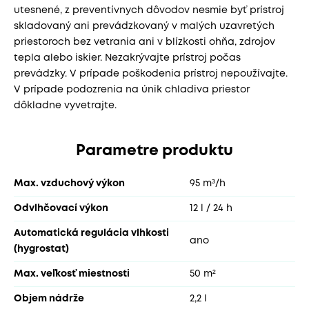
utesnené, z preventívnych dôvodov nesmie byť prístroj
skladovaný ani prevádzkovaný v malých uzavretých
priestoroch bez vetrania ani v blízkosti ohňa, zdrojov
tepla alebo iskier. Nezakrývajte prístroj počas
prevádzky. V prípade poškodenia prístroj nepoužívajte.
V prípade podozrenia na únik chladiva priestor
dôkladne vyvetrajte.
Parametre produktu
Max. vzduchový výkon
95 m³/h
Odvlhčovací výkon
12 l / 24 h
Automatická regulácia vlhkosti
ano
(hygrostat)
Max. veľkosť miestnosti
50 m²
Objem nádrže
2,2 l