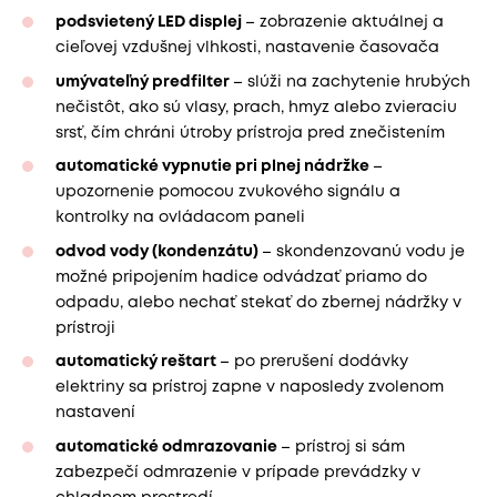
podsvietený LED displej
– zobrazenie aktuálnej a
cieľovej vzdušnej vlhkosti, nastavenie časovača
umývateľný predfilter
– slúži na zachytenie hrubých
nečistôt, ako sú vlasy, prach, hmyz alebo zvieraciu
srsť, čím chráni útroby prístroja pred znečistením
automatické vypnutie pri plnej nádržke
–
upozornenie pomocou zvukového signálu a
kontrolky na ovládacom paneli
odvod vody (kondenzátu)
– skondenzovanú vodu je
možné pripojením hadice odvádzať priamo do
odpadu, alebo nechať stekať do zbernej nádržky v
prístroji
automatický reštart
– po prerušení dodávky
elektriny sa prístroj zapne v naposledy zvolenom
nastavení
automatické odmrazovanie
– prístroj si sám
zabezpečí odmrazenie v prípade prevádzky v