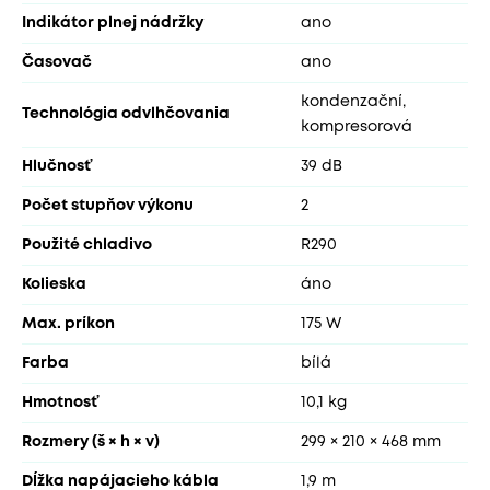
Indikátor plnej nádržky
ano
Časovač
ano
kondenzační,
Technológia odvlhčovania
kompresorová
Hlučnosť
39 dB
Počet stupňov výkonu
2
Použité chladivo
R290
Kolieska
áno
Max. príkon
175 W
Farba
bílá
Hmotnosť
10,1 kg
Rozmery (š × h × v)
299 × 210 × 468 mm
Dĺžka napájacieho kábla
1,9 m