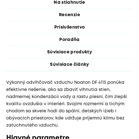
Na stiahnutie
Recenzie
Príslušenstvo
Poradňa
Súvisiace produkty
Súvisiace články
Výkonný odvlhčovač vzduchu Noaton DF 4115 ponúka
efektívne riešenie, ako sa zbaviť vlhnutia stien,
nadmernej kondenzácii vody a rastu plesní, čím zlepší
kvalitu ovzdušia v interiéri. Svojimi rozmermi a tichým
chodom sa skvele hodí do spální, detských izieb i
obývacích priestorov, kde udržuje príjemnú klímu bez
zatuchnutého vzduchu.
Hlavné parametre