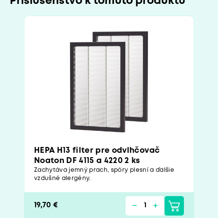
Príslušenstvo k tomuto produktu
HEPA H13 filter pre odvlhčovač
Noaton DF 4115 a 4220 2 ks
Zachytáva jemný prach, spóry plesní a ďalšie
vzdušné alergény.
19,70 €