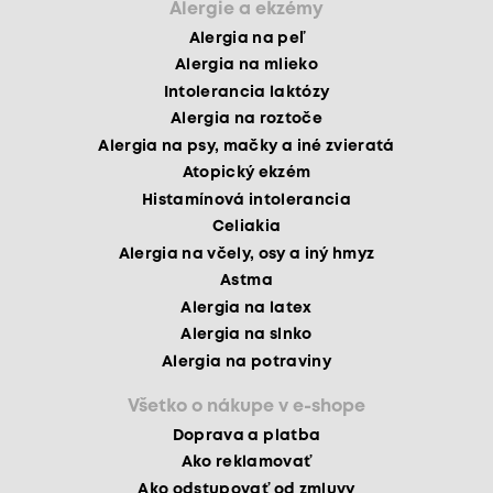
Alergie a ekzémy
Alergia na peľ
Alergia na mlieko
Intolerancia laktózy
Alergia na roztoče
Alergia na psy, mačky a iné zvieratá
Atopický ekzém
Histamínová intolerancia
Celiakia
Alergia na včely, osy a iný hmyz
Astma
Alergia na latex
Alergia na slnko
Alergia na potraviny
Všetko o nákupe v e-shope
Doprava a platba
Ako reklamovať
Ako odstupovať od zmluvy