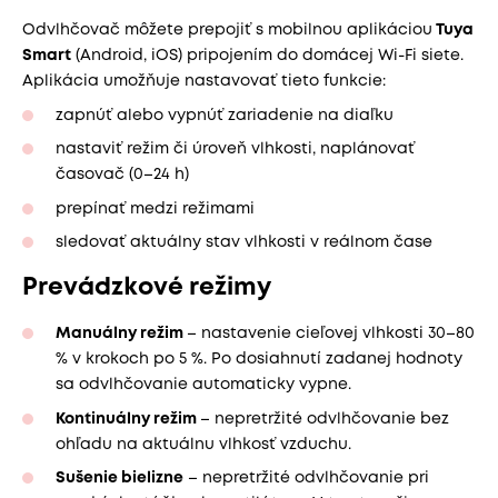
Odvlhčovač môžete prepojiť s mobilnou aplikáciou
Tuya
Smart
(Android, iOS) pripojením do domácej Wi-Fi siete.
Aplikácia umožňuje nastavovať tieto funkcie:
zapnúť alebo vypnúť zariadenie na diaľku
nastaviť režim či úroveň vlhkosti, naplánovať
časovač (0–24 h)
prepínať medzi režimami
sledovať aktuálny stav vlhkosti v reálnom čase
Prevádzkové režimy
Manuálny režim
– nastavenie cieľovej vlhkosti 30–80
% v krokoch po 5 %. Po dosiahnutí zadanej hodnoty
sa odvlhčovanie automaticky vypne.
Kontinuálny režim
– nepretržité odvlhčovanie bez
ohľadu na aktuálnu vlhkosť vzduchu.
Sušenie bielizne
– nepretržité odvlhčovanie pri