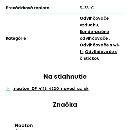
Prevádzková teplota
5–35 °C
Odvlhčovače
vzduchu
,
Kondenzačné
Kategórie
odvlhčovače
,
Odvlhčovače s wi-
fi
,
Odvlhčovače s
čističkou
Na stiahnutie
noaton_DF_4115_4220_navod_cz_sk
Značka
Noaton