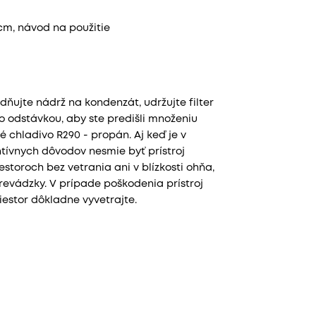
cm, návod na použitie
dňujte nádrž na kondenzát, udržujte filter
o odstávkou, aby ste predišli množeniu
 chladivo R290 - propán. Aj keď je v
ntívnych dôvodov nesmie byť prístroj
toroch bez vetrania ani v blízkosti ohňa,
prevádzky. V prípade poškodenia prístroj
iestor dôkladne vyvetrajte.