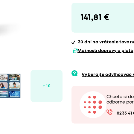
141,81 €
30 dní
na vrátenie tovar
Možnosti dopravy a platb
Vyberajte odvlhčovač
Chcete si d
odborne por
0233 41 