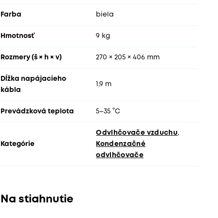
Farba
biela
Hmotnosť
9 kg
Rozmery (š × h × v)
270 × 205 × 406 mm
Dĺžka napájacieho
1,9 m
kábla
Prevádzková teplota
5–35 °C
Odvlhčovače vzduchu
,
Kategórie
Kondenzačné
odvlhčovače
Na stiahnutie