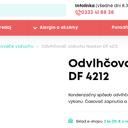
Infolinka
(všedné dni 8.3
0233 41 88 38
redaj
Alergie a ekzémy
Porad
čovače vzduchu
Odvlhčovač vzduchu Noaton DF 4212
Odvlhčov
DF 4212
Kondenzačný spôsob odvlhčov
výkonu. Časovač zapnutia a 
Sklad e-shopu:
2 ks
(10. 8. u 