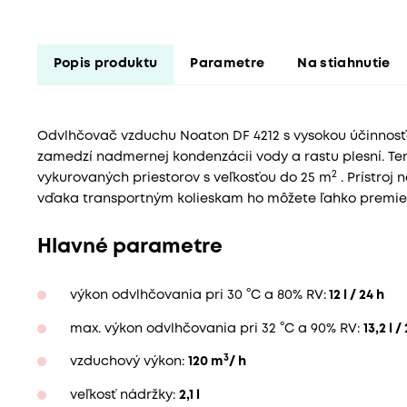
Popis produktu
Parametre
Na stiahnutie
Odvlhčovač vzduchu Noaton DF 4212 s vysokou účinnosťou 
zamedzí nadmernej kondenzácii vody a rastu plesní. Te
2
vykurovaných priestorov s veľkosťou do 25 m
. Prístroj 
vďaka transportným kolieskam ho môžete ľahko premie
Hlavné parametre
výkon odvlhčovania pri 30 °C a 80% RV:
12 l / 24 h
max. výkon odvlhčovania pri 32 °C a 90% RV:
13,2 l /
3
vzduchový výkon:
120 m
/ h
veľkosť nádržky:
2,1 l