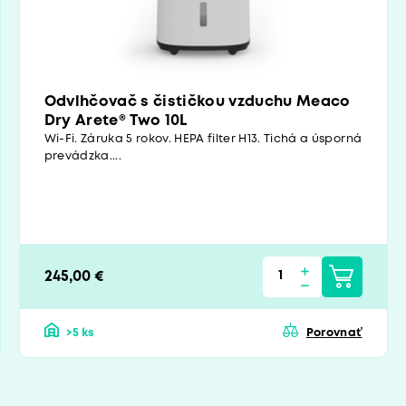
Odvlhčovač s čističkou vzduchu Meaco
Dry Arete® Two 10L
Wi-Fi. Záruka 5 rokov. HEPA filter H13. Tichá a úsporná
prevádzka....
245,00 €
>5 ks
Porovnať