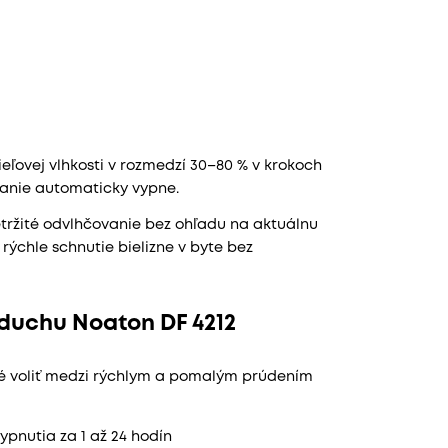
ieľovej vlhkosti v rozmedzí 30–80 % v krokoch
vanie automaticky vypne.
retržité odvlhčovanie bez ohľadu na aktuálnu
rýchle schnutie bielizne v byte bez
zduchu Noaton DF 4212
né voliť medzi rýchlym a pomalým prúdením
pnutia za 1 až 24 hodín