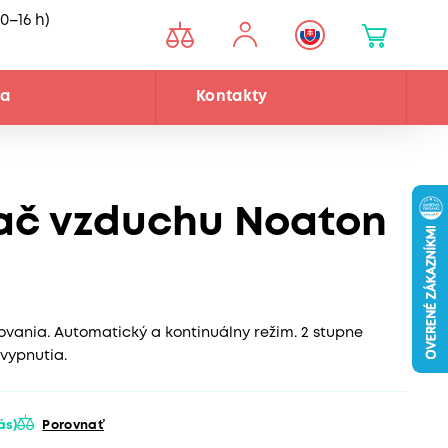
0–16 h)
ňa
Kontakty
ač vzduchu Noaton
ania. Automatický a kontinuálny režim. 2 stupne
vypnutia.
vás)
Porovnať