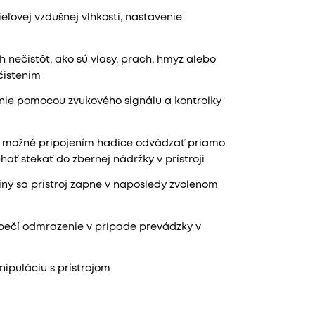
eľovej vzdušnej vlhkosti, nastavenie
h nečistôt, ako sú vlasy, prach, hmyz alebo
ečistením
nie pomocou zvukového signálu a kontrolky
e možné pripojením hadice odvádzať priamo
ať stekať do zbernej nádržky v prístroji
iny sa prístroj zapne v naposledy zvolenom
zpečí odmrazenie v prípade prevádzky v
ipuláciu s prístrojom