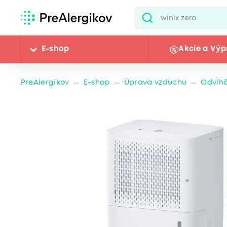
E-shop
Akcie a Výp
PreAlergikov
E-shop
Úprava vzduchu
Odvlh