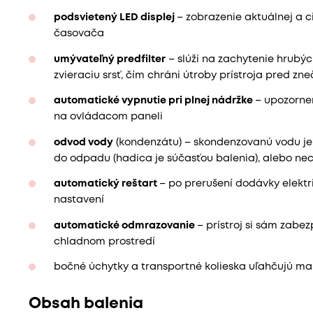
podsvietený LED displej
– zobrazenie aktuálnej a ci
časovača
umývateľný predfilter
– slúži na zachytenie hrubýc
zvieraciu srsť, čím chráni útroby prístroja pred zn
automatické vypnutie pri plnej nádržke
– upozorne
na ovládacom paneli
odvod vody
(kondenzátu) – skondenzovanú vodu j
do odpadu (hadica je súčasťou balenia), alebo nech
automatický reštart
– po prerušení dodávky elektr
nastavení
automatické odmrazovanie
– prístroj si sám zabe
chladnom prostredí
bočné úchytky a transportné kolieska uľahčujú man
Obsah balenia