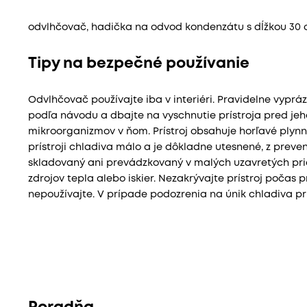
odvlhčovač, hadička na odvod kondenzátu s dĺžkou 30 
Tipy na bezpečné používanie
Odvlhčovač používajte iba v interiéri. Pravidelne vypráz
podľa návodu a dbajte na vyschnutie prístroja pred jeh
mikroorganizmov v ňom. Prístroj obsahuje horľavé plynné
prístroji chladiva málo a je dôkladne utesnené, z preve
skladovaný ani prevádzkovaný v malých uzavretých pries
zdrojov tepla alebo iskier. Nezakrývajte prístroj počas 
nepoužívajte. V prípade podozrenia na únik chladiva pr