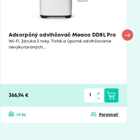
Adsorpčný odvlhčovač Meaco DD8L Pro
Wi-Fi. Záruka 3 roky. Tiché a úporné odvlhčovanie
nevykurovaných...
366,94 €
>5 ks
Porovnať