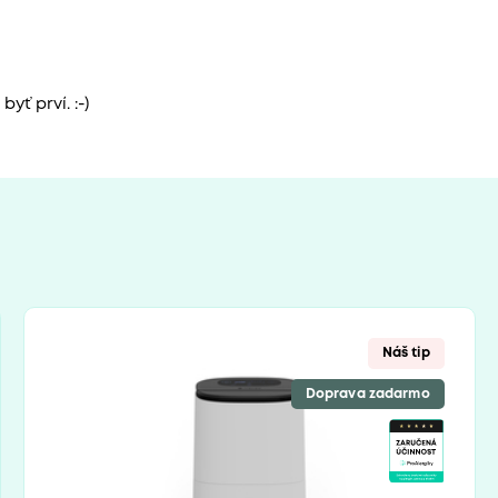
yť prví. :-)
Náš tip
Doprava zadarmo