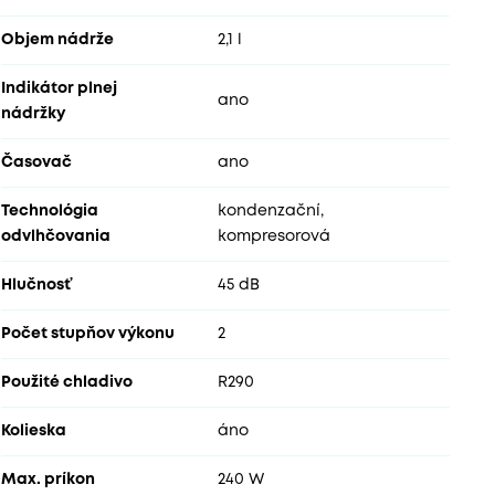
Objem nádrže
2,1 l
Indikátor plnej
ano
nádržky
Časovač
ano
Technológia
kondenzační,
odvlhčovania
kompresorová
Hlučnosť
45 dB
Počet stupňov výkonu
2
Použité chladivo
R290
Kolieska
áno
Max. príkon
240 W