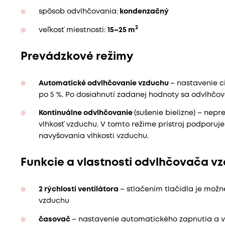
spôsob odvlhčovania:
kondenzačný
2
veľkosť miestnosti:
15–25 m
Prevádzkové režimy
Automatické odvlhčovanie vzduchu
– nastavenie c
po 5 %. Po dosiahnutí zadanej hodnoty sa odvlhčo
Kontinuálne odvlhčovanie
(sušenie bielizne) – nep
vlhkosť vzduchu. V tomto režime prístroj podporuje 
navyšovania vlhkosti vzduchu.
Funkcie a vlastnosti odvlhčovača v
2 rýchlosti ventilátora
– stlačením tlačidla je mož
vzduchu
časovač
– nastavenie automatického zapnutia a vy