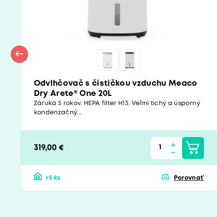
Odvlhčovač s čističkou vzduchu Meaco
Dry Arete® One 20L
Záruka 5 rokov. HEPA filter H13. Veľmi tichý a úsporný
kondenzačný...
319,00 €
>5 ks
Porovnať