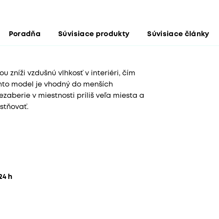
Poradňa
Súvisiace produkty
Súvisiace články
zníži vzdušnú vlhkosť v interiéri, čím
nto model je vhodný do menších
nezaberie v miestnosti príliš veľa miesta a
stňovať.
 24 h