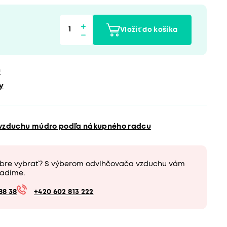
Vložiť do košíka
u
y
 vzduchu múdro podľa nákupného radcu
obre vybrať? S výberom odvlhčovača vzduchu vám
adíme.
88 38
+420 602 813 222