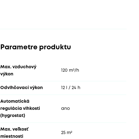
Parametre produktu
Max. vzduchový
120 m³/h
výkon
Odvlhčovací výkon
12 l / 24 h
Automatická
regulácia vlhkosti
ano
(hygrostat)
Max. veľkosť
25 m²
miestnosti