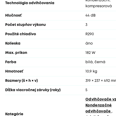
kondenzační,
Technológia odvlhčovania
kompresorová
Hlučnosť
44 dB
Počet stupňov výkonu
3
Použité chladivo
R290
Kolieska
áno
Max. príkon
182 W
Farba
bílá, černá
Hmotnosť
10,9 kg
Rozmery (š × h × v)
319 × 237 × 492 m
Dĺžka viacročnej záruky (roky)
5
Odvlhčovače v
Kondenzačné
odvlhčovače
,
Kategórie