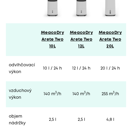
MeacoDry
MeacoDry
MeacoDry
M
Arete Two
Arete Two
Arete Two
A
10L
12L
20L
odvlhčovací
10 l / 24 h
12 l / 24 h
20 l / 24 h
2
výkon
vzduchový
3
3
3
140 m
/h
140 m
/h
255 m
/h
výkon
objem
2,5 l
2,5 l
4,8 l
nádržky