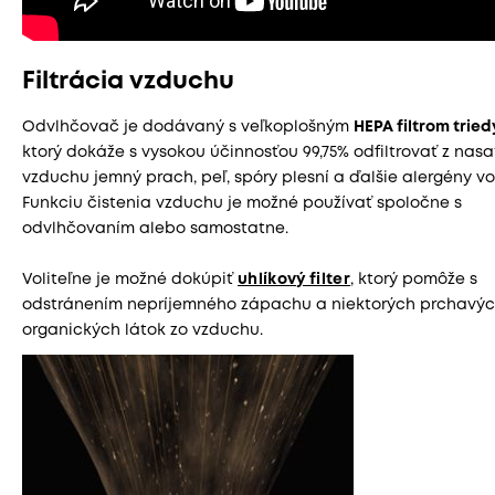
Filtrácia vzduchu
Odvlhčovač je dodávaný s veľkoplošným
HEPA filtrom tried
ktorý dokáže s vysokou účinnosťou 99,75% odfiltrovať z nas
vzduchu jemný prach, peľ, spóry plesní a ďalšie alergény v
Funkciu čistenia vzduchu je možné používať spoločne s
odvlhčovaním alebo samostatne.
Voliteľne je možné dokúpiť
uhlíkový filter
, ktorý pomôže s
odstránením nepríjemného zápachu a niektorých prchavý
organických látok zo vzduchu.