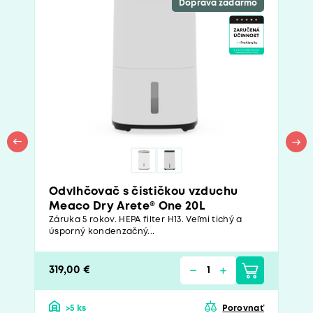
Doprava zadarmo
Odvlhčovač s čističkou vzduchu
Meaco Dry Arete® One 20L
Záruka 5 rokov. HEPA filter H13. Veľmi tichý a
úsporný kondenzačný...
319,00 €
>5 ks
Porovnať