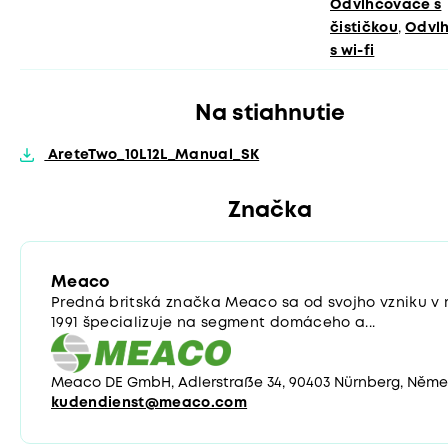
Odvlhčovače s
čističkou
,
Odvl
s wi-fi
Na stiahnutie
AreteTwo_10L12L_Manual_SK
Značka
Meaco
Predná britská značka Meaco sa od svojho vzniku v 
1991 špecializuje na segment domáceho a...
Meaco DE GmbH, Adlerstraße 34, 90403 Nürnberg, Něm
kudendienst@meaco.com