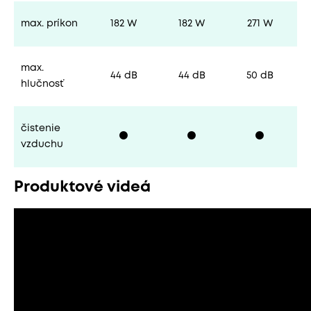
max. príkon
182 W
182 W
271 W
max.
44 dB
44 dB
50 dB
hlučnosť
čistenie
⚫
⚫
⚫
vzduchu
Produktové videá