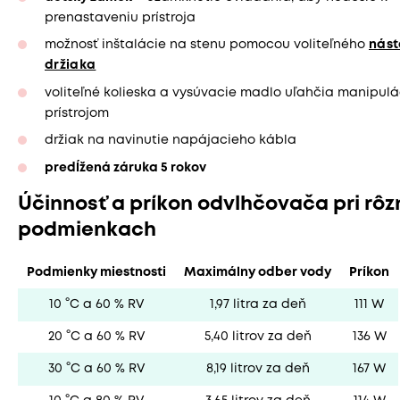
prenastaveniu prístroja
možnosť inštalácie na stenu pomocou voliteľného
nás
držiaka
voliteľné kolieska a vysúvacie madlo uľahčia manipulá
prístrojom
držiak na navinutie napájacieho kábla
predĺžená záruka 5 rokov
Účinnosť a príkon odvlhčovača pri rô
podmienkach
Podmienky miestnosti
Maximálny odber vody
Príkon
10 °C a 60 % RV
1,97 litra za deň
111 W
20 °C a 60 % RV
5,40 litrov za deň
136 W
30 °C a 60 % RV
8,19 litrov za deň
167 W