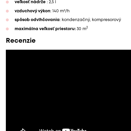
veľkosť nádrže
: 2,5 l
vzduchový výkon
: 140 m³/h
spôsob odvlhčovania
: kondenzačný, kompresorový
2
maximálna veľkosť priestoru:
30 m
Recenzie