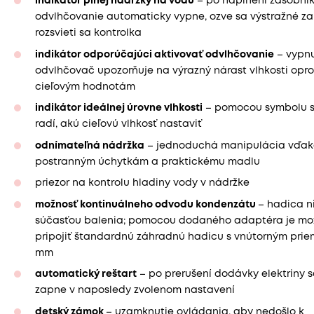
indikátor plnej nádržky na vodu
– po naplnení zásobní
odvlhčovanie automaticky vypne, ozve sa výstražné z
rozsvieti sa kontrolka
indikátor odporúčajúci aktivovať odvlhčovanie
– vypn
odvlhčovač upozorňuje na výrazný nárast vlhkosti opro
cieľovým hodnotám
indikátor ideálnej úrovne vlhkosti
– pomocou symbolu s
radí, akú cieľovú vlhkosť nastaviť
odnímateľná nádržka
– jednoduchá manipulácia vďa
postranným úchytkám a praktickému madlu
priezor na kontrolu hladiny vody v nádržke
možnosť kontinuálneho odvodu kondenzátu
– hadica ni
súčasťou balenia; pomocou dodaného adaptéra je mo
pripojiť štandardnú záhradnú hadicu s vnútorným prie
mm
automatický reštart
– po prerušení dodávky elektriny sa
zapne v naposledy zvolenom nastavení
detský zámok
– uzamknutie ovládania, aby nedošlo k