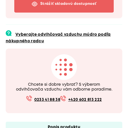
Strážiť skladovú dostupnosť
Vyberajte odvlhčovač vzduchu múdro podľa
nákupného radcu
Chcete si dobre vybrať? S výberom
odvlhčovača vzduchu vám odborne poradíme.
0233 41 88 38
+420 602 813 222
Popis produktu