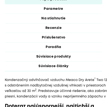
Parametre
Na stiahnutie
Recenzie
Príslušenstvo
Poradňa
Súvisiace produkty
Súvisiace články
®
Kondenzačný odvlhčovač vzduchu Meaco Dry Arete
Two 1
s odstránením nadbytočnej vzdušnej vlhkosti v priestoroch 
2
veľkosťou až 30 m
. Predstavuje účinné riešenie, ako zabrán
plesní, kondenzácii vody a vzniku nepríjemného zápachu v in
Doteraz najúspornejší, najtichší a