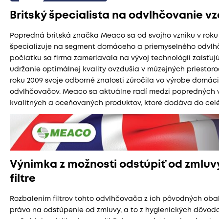
Britský špecialista na odvlhčovanie v
Popredná britská značka Meaco sa od svojho vzniku v roku 
špecializuje na segment domáceho a priemyselného odvlh
počiatku sa firma zameriavala na vývoj technológií zaisťuj
udržanie optimálnej kvality ovzdušia v múzejných priestor
roku 2009 svoje odborné znalosti zúročila vo výrobe domác
odvlhčovačov. Meaco sa aktuálne radí medzi popredných 
kvalitných a oceňovaných produktov, ktoré dodáva do celé
Výnimka z možnosti odstúpiť od zmluv
filtre
Rozbalením filtrov tohto odvlhčovača z ich pôvodných oba
právo na odstúpenie od zmluvy, a to z hygienických dôvodov