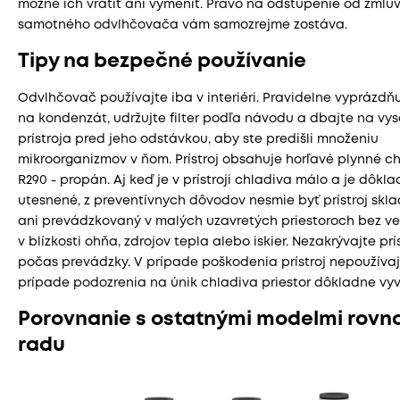
možné ich vrátiť ani vymeniť. Právo na odstúpenie od zmluv
samotného odvlhčovača vám samozrejme zostáva.
Tipy na bezpečné používanie
Odvlhčovač používajte iba v interiéri. Pravidelne vyprázdň
na kondenzát, udržujte filter podľa návodu a dbajte na vy
prístroja pred jeho odstávkou, aby ste predišli množeniu
mikroorganizmov v ňom. Prístroj obsahuje horľavé plynné c
R290 - propán. Aj keď je v prístroji chladiva málo a je dôkl
utesnené, z preventívnych dôvodov nesmie byť prístroj skl
ani prevádzkovaný v malých uzavretých priestoroch bez ve
v blízkosti ohňa, zdrojov tepla alebo iskier. Nezakrývajte prís
počas prevádzky. V prípade poškodenia prístroj nepoužívaj
prípade podozrenia na únik chladiva priestor dôkladne vyv
Porovnanie s ostatnými modelmi rovn
radu