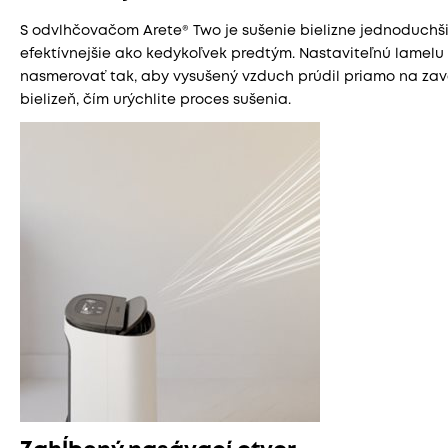
S odvlhčovačom Arete® Two je sušenie bielizne jednoduchš
efektívnejšie ako kedykoľvek predtým. Nastaviteľnú lamel
nasmerovať tak, aby vysušený vzduch prúdil priamo na za
bielizeň, čím urýchlite proces sušenia.