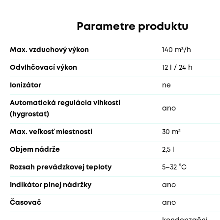
Parametre produktu
Max. vzduchový výkon
140 m³/h
Odvlhčovací výkon
12 l / 24 h
Ionizátor
ne
Automatická regulácia vlhkosti
ano
(hygrostat)
Max. veľkosť miestnosti
30 m²
Objem nádrže
2,5 l
Rozsah prevádzkovej teploty
5–32 °C
Indikátor plnej nádržky
ano
Časovač
ano