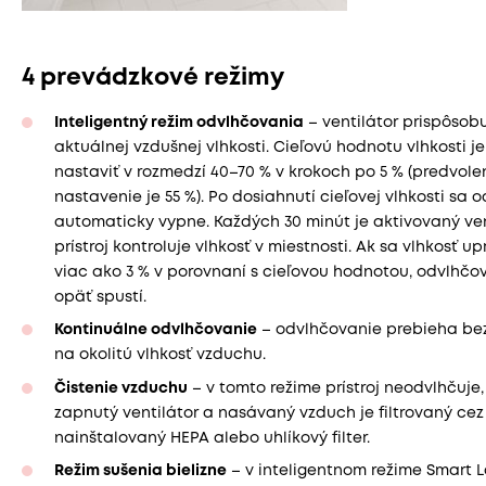
4 prevádzkové režimy
Inteligentný režim odvlhčovania
– ventilátor prispôsob
aktuálnej vzdušnej vlhkosti. Cieľovú hodnotu vlhkosti j
nastaviť v rozmedzí 40–70 % v krokoch po 5 % (predvole
nastavenie je 55 %). Po dosiahnutí cieľovej vlhkosti sa
automaticky vypne. Každých 30 minút je aktivovaný ven
prístroj kontroluje vlhkosť v miestnosti. Ak sa vlhkosť up
viac ako 3 % v porovnaní s cieľovou hodnotou, odvlhčo
opäť spustí.
Kontinuálne odvlhčovanie
– odvlhčovanie prebieha be
na okolitú vlhkosť vzduchu.
Čistenie vzduchu
– v tomto režime prístroj neodvlhčuje,
zapnutý ventilátor a nasávaný vzduch je filtrovaný cez
nainštalovaný HEPA alebo uhlíkový filter.
Režim sušenia bielizne
– v inteligentnom režime Smart 