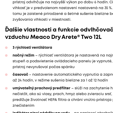
prístroj odvlhčuje na najvyšší výkon po dobu 6 hodín. C
vlhkosť je v predvolenom nastavení nastavená na 35 %
tomu je zaistené prirodzené a šetrné sušenie bielizne b
zvyšovania vlhkosti v miestnosti.
Ďalšie vlastnosti a funkcie odvlhčova
vzduchu Meaco Dry Arete® Two 12L
3 rýchlosti ventilátora
nočný režim
– rýchlosť ventilátora je nastavená na najn
stupeň a podsvietenie ovládacieho panelu je vypnuté,
prístroj nevyrušoval počas spánku
časovač
– nastavenie automatického vypnutia a zapnu
až 24 hodín, v režime sušenia bielizne za 1 až 12 hodín
umývateľný prachový predfilter
– slúži na zachytenie 
nečistôt, ako sú vlasy, prach, hmyz alebo zvieraciu srsť,
predlžuje životnosť HEPA filtra a chráni vnútro prístroja
znečistením