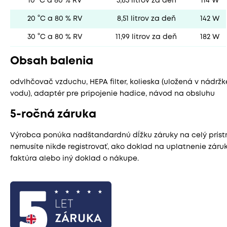
10 °C a 80 % RV
3,65 litrov za deň
114 W
20 °C a 80 % RV
8,51 litrov za deň
142 W
30 °C a 80 % RV
11,99 litrov za deň
182 W
Obsah balenia
odvlhčovač vzduchu, HEPA filter, kolieska (uložená v nádržk
vodu), adaptér pre pripojenie hadice, návod na obsluhu
5-ročná záruka
Výrobca ponúka nadštandardnú dĺžku záruky na celý prístroj
nemusíte nikde registrovať, ako doklad na uplatnenie záruk
faktúra alebo iný doklad o nákupe.