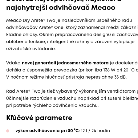
najchytrejší odvlhčovač Meaco
Meaco Dry Arete® Two je nasledovníkom úspešného radu
odvlhčovačov Arete® One, ktorý zaznamenal medzi zákazní
kladné ohlasy. Okrem prepracovaného designu si zachováv
obľúbené funkcie, inteligentné režimy a zároveň vylepšuje
užívateľské ovládanie.
Vďaka
novej generácii jednosmerného motora
je docielená
tichšia a úspornejšia prevádzka (príkon iba 136 W pri 20 °C a
V nočnom režime hlučnosť prístroja nepresiahne 35 dB.
Rad Arete® Two je tiež vybavený výkonnejším ventilátorom 
účinnejšie rozprúdenie vzduchu napríklad pri sušení bieliz
pri potrebe rýchleho odvlhčenia vzduchu.
Kľúčové parametre
výkon odvlhčovania pri 30 °C
: 12 l / 24 hodín