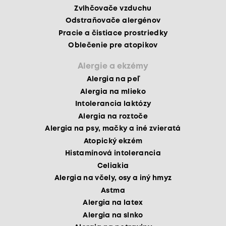
Zvlhčovače vzduchu
Odstraňovače alergénov
Pracie a čistiace prostriedky
Oblečenie pre atopikov
Alergie a ekzémy
Alergia na peľ
Alergia na mlieko
Intolerancia laktózy
Alergia na roztoče
Alergia na psy, mačky a iné zvieratá
Atopický ekzém
Histamínová intolerancia
Celiakia
Alergia na včely, osy a iný hmyz
Astma
Alergia na latex
Alergia na slnko