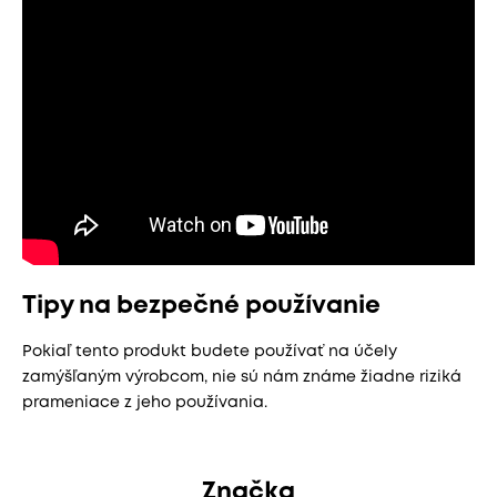
Tipy na bezpečné používanie
Pokiaľ tento produkt budete používať na účely
zamýšľaným výrobcom, nie sú nám známe žiadne riziká
prameniace z jeho používania.
Značka