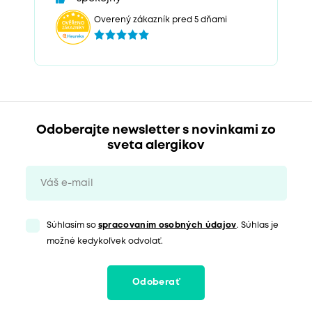
Overený zákazník pred 5 dňami
Odoberajte newsletter s novinkami zo
sveta alergikov
Súhlasím so
spracovaním osobných údajov
. Súhlas je
možné kedykoľvek odvolať.
Odoberať