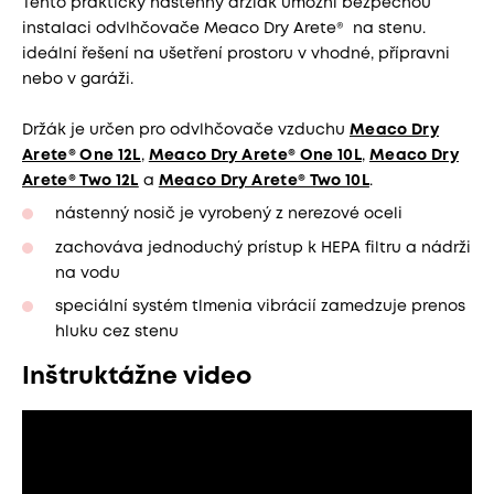
Tento praktický nástenný držiak umožní bezpečnou
instalaci odvlhčovače Meaco Dry Arete® na stenu.
ideální řešení na ušetření prostoru v vhodné, přípravni
nebo v garáži.
Držák je určen pro odvlhčovače vzduchu
Meaco Dry
Arete® One 12L
,
Meaco Dry Arete® One 10L
,
Meaco Dry
Arete® Two 12L
a
Meaco Dry Arete® Two 10L
.
nástenný nosič je vyrobený z nerezové oceli
zachováva jednoduchý prístup k HEPA filtru a nádrži
na vodu
speciální systém tlmenia vibrácií zamedzuje prenos
hluku cez stenu
Inštruktážne video