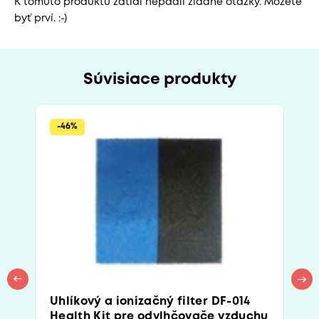
K tomuto produktu zatiaľ nepadli žiadne otázky. Môžete
byť prví. :-)
Súvisiace produkty
-46%
Uhlíkový a ionizačný filter DF-014
Health Kit pre odvlhčovače vzduchu