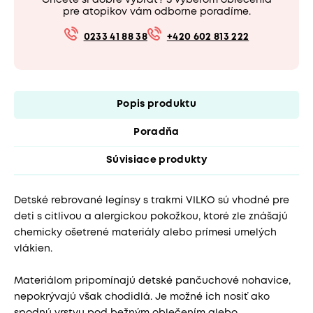
pre atopikov vám odborne poradíme.
0233 41 88 38
+420 602 813 222
Popis produktu
Poradňa
Súvisiace produkty
Detské rebrované legínsy s trakmi VILKO sú vhodné pre
deti s citlivou a alergickou pokožkou, ktoré zle znášajú
chemicky ošetrené materiály alebo prímesi umelých
vlákien.
Materiálom pripomínajú detské pančuchové nohavice,
nepokrývajú však chodidlá. Je možné ich nosiť ako
spodnú vrstvu pod bežným oblečením alebo