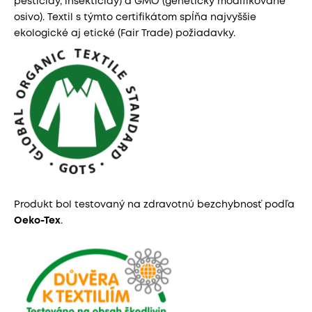
pesticídy, insekticídy) a GMO (geneticky modifikované
osivo). Textil s týmto certifikátom spĺňa najvyššie
ekologické aj etické (Fair Trade) požiadavky.
Produkt bol testovaný na zdravotnú bezchybnosť podľa
Oeko-Tex
.