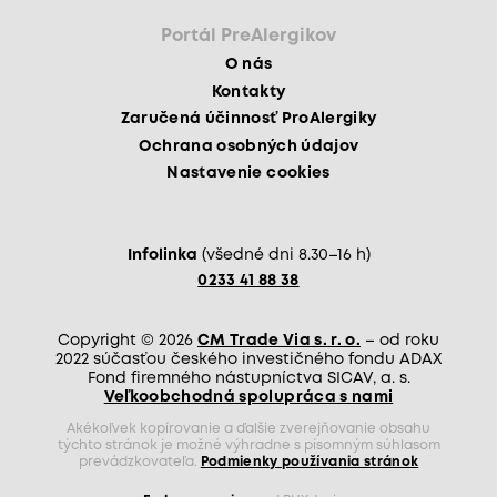
Portál PreAlergikov
O nás
Kontakty
Zaručená účinnosť ProAlergiky
Ochrana osobných údajov
Nastavenie cookies
Infolinka
(všedné dni 8.30–16 h)
0233 41 88 38
Copyright © 2026
CM Trade Via s. r. o.
– od roku
2022 súčasťou českého investičného fondu ADAX
Fond firemného nástupníctva SICAV, a. s.
Veľkoobchodná spolupráca s nami
Akékoľvek kopírovanie a ďalšie zverejňovanie obsahu
týchto stránok je možné výhradne s písomným súhlasom
prevádzkovateľa.
Podmienky používania stránok