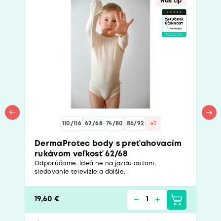
Náš tip
110/116
62/68
74/80
86/92
+1
DermaProtec body s preťahovacím
rukávom veľkosť 62/68
Odporúčame. Ideálne na jazdu autom,
sledovanie televízie a ďalšie...
19,60 €