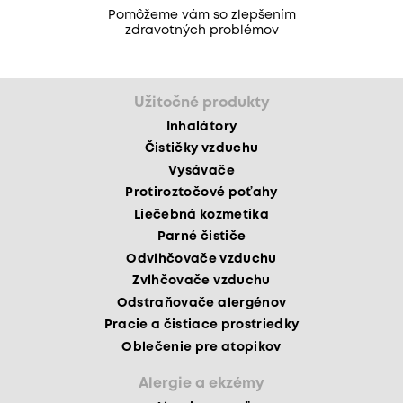
Pomôžeme vám so zlepšením
zdravotných problémov
Užitočné produkty
Inhalátory
Čističky vzduchu
Vysávače
Protiroztočové poťahy
Liečebná kozmetika
Parné čističe
Odvlhčovače vzduchu
Zvlhčovače vzduchu
Odstraňovače alergénov
Pracie a čistiace prostriedky
Oblečenie pre atopikov
Alergie a ekzémy