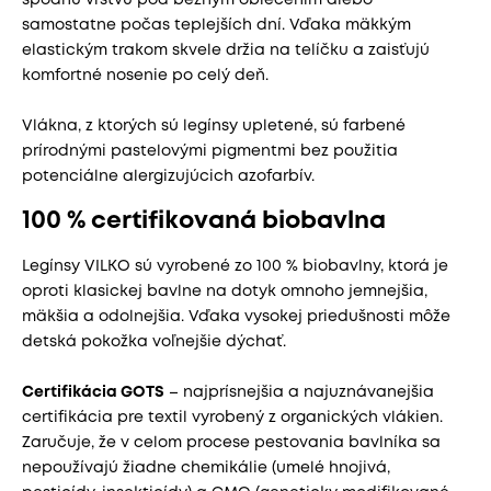
samostatne počas teplejších dní. Vďaka mäkkým
elastickým trakom skvele držia na telíčku a zaisťujú
komfortné nosenie po celý deň.
Vlákna, z ktorých sú legínsy upletené, sú farbené
prírodnými pastelovými pigmentmi bez použitia
potenciálne alergizujúcich azofarbív.
100 % certifikovaná biobavlna
Legínsy VILKO sú vyrobené zo 100 % biobavlny, ktorá je
oproti klasickej bavlne na dotyk omnoho jemnejšia,
mäkšia a odolnejšia. Vďaka vysokej priedušnosti môže
detská pokožka voľnejšie dýchať.
Certifikácia GOTS
– najprísnejšia a najuznávanejšia
certifikácia pre textil vyrobený z organických vlákien.
Zaručuje, že v celom procese pestovania bavlníka sa
nepoužívajú žiadne chemikálie (umelé hnojivá,