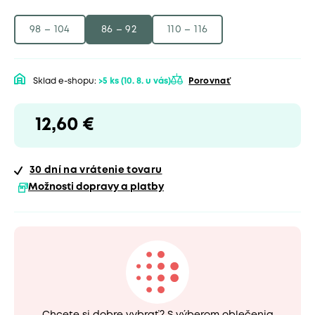
98 – 104
86 – 92
110 – 116
Sklad e-shopu:
>5 ks
(10. 8. u vás)
Porovnať
12,60 €
30 dní
na vrátenie tovaru
Možnosti dopravy a platby
Chcete si dobre vybrať? S výberom oblečenia