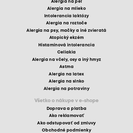
Alergia na peľ
Alergia na mlieko
Intolerancia laktózy
Alergia na roztoče
Alergia na psy, mačky a iné zvieratá
Atopický ekzém
Histamínová intolerancia
Celiakia
Alergia na včely, osy a iný hmyz
Astma
Alergia na latex
Alergia na slnko
Alergia na potraviny
Všetko o nákupe v e-shope
Doprava a platba
Ako reklamovať
Ako odstupovať od zmluvy
Obchodné podmienky