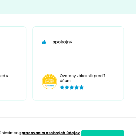
“
spokojný
ed 4
Overený zákazník pred 7
dňami
úhlasím so
spracovaním osobných údajov
.