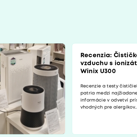
Recenzia: Čistič
vzduchu s ionizá
Winix U300
Recenzie a testy čističi
patria medzi najžiadane
informácie v odvetví prí
vhodných pre alergikov..