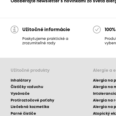
Odoberajte newsletter s novinkami zo sveta aler
Užitočné informácie
100%
Poskytujeme praktické a
Produk
zrozumiteľné rady
vyber
Užitočné produkty
Alergie a 
Inhalátory
Alergia na 
Čističky vzduchu
Alergia na 
Vysávače
Intoleranci
Protiroztočové poťahy
Alergia na 
Liečebná kozmetika
Alergia na 
Parné čističe
Atopický e