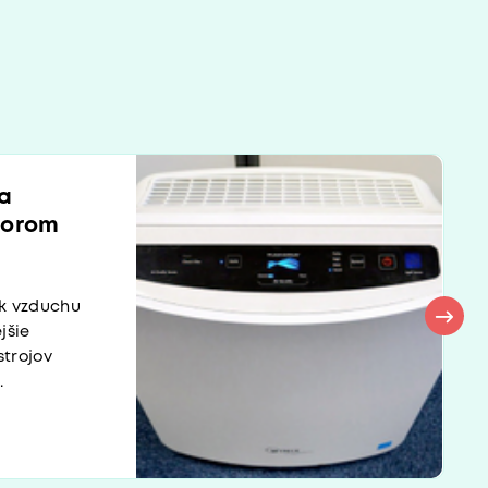
ka
torom
ek vzduchu
jšie
strojov
.