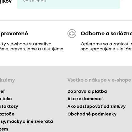
gikov
 preverené
Odborne a seriózn
ty v e-shope starostlivo
Opierame sa o znalosti 
áme, preverujeme a testujeme
spolupracujeme s lekár
ekzémy
Všetko o nákupe v e-shope
peľ
Doprava a platba
mlieko
Ako reklamovať
a laktózy
Ako odstupovať od zmluvy
roztoče
Obchodné podmienky
psy, mačky a iné zvieratá
kzém