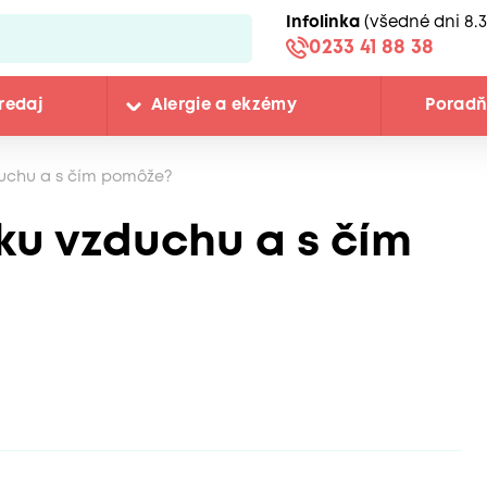
Infolinka
(všedné dni 8.3
0233 41 88 38
redaj
Alergie a ekzémy
Porad
zduchu a s čím pomôže?
čku vzduchu a s čím