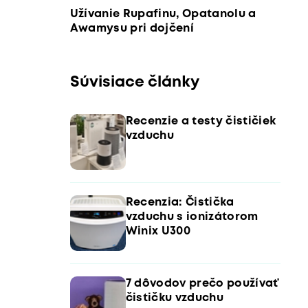
Užívanie Rupafinu, Opatanolu a
Awamysu pri dojčení
Súvisiace články
Recenzie a testy čističiek
vzduchu
Recenzia: Čistička
vzduchu s ionizátorom
Winix U300
7 dôvodov prečo používať
čističku vzduchu