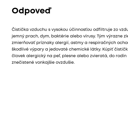
Odpoveď
Čistička vzduchu s vysokou účinnosťou odfiltruje zo vzd
jemný prach, dym, baktérie alebo vírusy. Tým výrazne zl
zmierňovať príznaky alergií, astmy a respiračných ocho
škodlivé výpary a jedovaté chemické látky. Kúpiť čistič
človek alergický na peľ, plesne alebo zvieratá, do rod
znečistené vonkajšie ovzdušie.