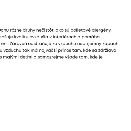
uchu rôzne druhy nečistôt, ako sú polietavé alergény,
epšuje kvalitu ovzdušia v interiéroch a pomáha
rení. Zároveň odstraňuje zo vzduchu nepríjemný zápach,
ku vzduchu tak má najväčší prínos tam, kde sa zdržiava
ín s malými deťmi a samozrejme všade tam, kde je