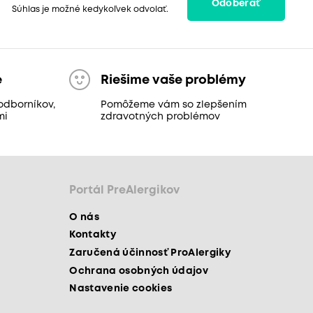
Odoberať
Súhlas je možné kedykoľvek odvolať.
e
Riešime vaše problémy
odborníkov,
Pomôžeme vám so zlepšením
mi
zdravotných problémov
Portál PreAlergikov
O nás
Kontakty
Zaručená účinnosť ProAlergiky
Ochrana osobných údajov
Nastavenie cookies