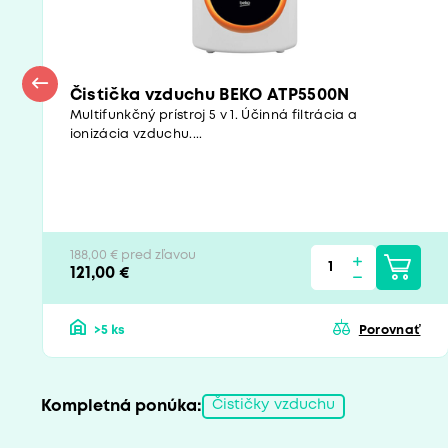
Čistička vzduchu BEKO ATP5500N
Multifunkčný prístroj 5 v 1. Účinná filtrácia a
ionizácia vzduchu....
188,00 € pred zľavou
121,00 €
>5 ks
Porovnať
Kompletná ponúka:
Čističky vzduchu