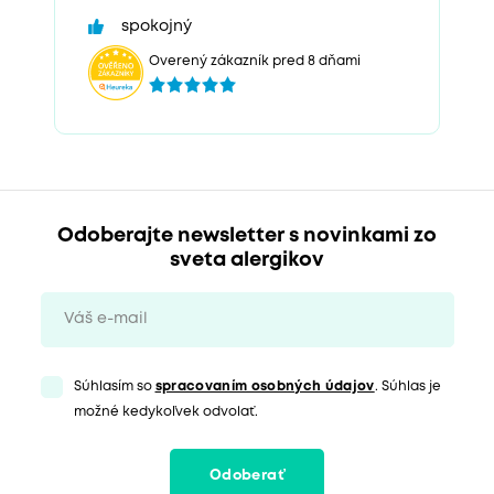
spokojný
Overený zákazník pred 8 dňami
Odoberajte newsletter s novinkami zo
sveta alergikov
Súhlasím so
spracovaním osobných údajov
. Súhlas je
možné kedykoľvek odvolať.
Odoberať