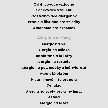
Odvlhčovače vzduchu
Zvlhčovače vzduchu
Odstraňovače alergénov
Pracie a čistiace prostriedky
Oblečenie pre atopikov
Alergie a ekzémy
Alergia na peľ
Alergia na mlieko
Intolerancia laktózy
Alergia na roztoče
Alergia na psy, mačky a iné zvieratá
Atopický ekzém
Histamínová intolerancia
Celiakia
Alergia na včely, osy a iný hmyz
Astma
Alergia na latex