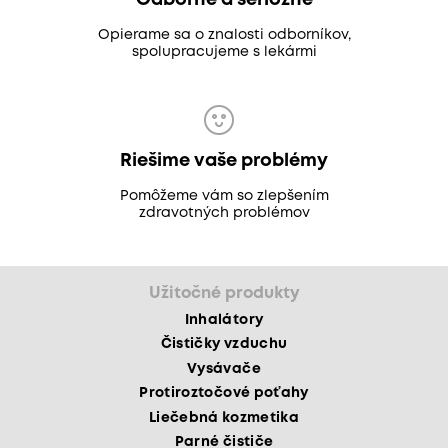
Odborne a seriózne
Opierame sa o znalosti odborníkov,
spolupracujeme s lekármi
Riešime vaše problémy
Pomôžeme vám so zlepšením
zdravotných problémov
Užitočné produkty
Inhalátory
Čističky vzduchu
Vysávače
Protiroztočové poťahy
Liečebná kozmetika
Parné čističe