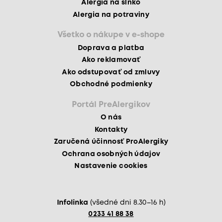
Alergia na slnko
Alergia na potraviny
Všetko o nákupe v e-shope
Doprava a platba
Ako reklamovať
Ako odstupovať od zmluvy
Obchodné podmienky
Portál PreAlergikov
O nás
Kontakty
Zaručená účinnosť ProAlergiky
Ochrana osobných údajov
Nastavenie cookies
Infolinka
(všedné dni 8.30–16 h)
0233 41 88 38