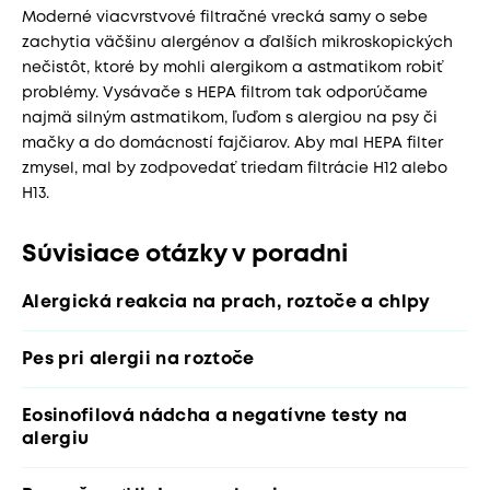
Moderné viacvrstvové filtračné vrecká samy o sebe
zachytia väčšinu alergénov a ďalších mikroskopických
nečistôt, ktoré by mohli alergikom a astmatikom robiť
problémy. Vysávače s HEPA filtrom tak odporúčame
najmä silným astmatikom, ľuďom s alergiou na psy či
mačky a do domácností fajčiarov. Aby mal HEPA filter
zmysel, mal by zodpovedať triedam filtrácie H12 alebo
H13.
Súvisiace otázky v poradni
Alergická reakcia na prach, roztoče a chlpy
Pes pri alergii na roztoče
Eosinofilová nádcha a negatívne testy na
alergiu