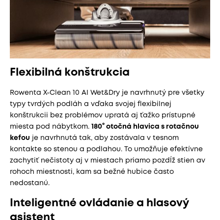
Flexibilná konštrukcia
Rowenta X-Clean 10 AI Wet&Dry je navrhnutý pre všetky
typy tvrdých podláh a vďaka svojej flexibilnej
konštrukcii bez problémov upratá aj ťažko prístupné
miesta pod nábytkom.
180° otočná hlavica s rotačnou
kefou
je navrhnutá tak, aby zostávala v tesnom
kontakte so stenou a podlahou. To umožňuje efektívne
zachytiť nečistoty aj v miestach priamo pozdĺž stien av
rohoch miestnosti, kam sa bežné hubice často
nedostanú.
Inteligentné ovládanie a hlasový
asistent