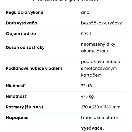
Regulácia výkonu
ano
Druh vysávača
bezsáčkový, tyčový
Objem nádrže
0,79 l
neomezený díky
Dosah od zástrčky
akumulátoru
podlahová hubice
Podlahové hubice v balení
s motorizovaným
kartáčem
Hlučnosť
72 dB
Hmotnosť
4,15 kg
Rozmery (š × h × v)
270 × 230 × 1160 mm
Napájanie
Li-ion akumulátor
Vysávače
,