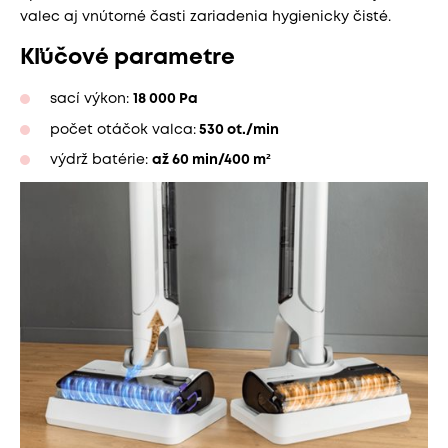
valec aj vnútorné časti zariadenia hygienicky čisté.
Kľúčové parametre
sací výkon:
18 000 Pa
počet otáčok valca:
530 ot./min
výdrž batérie:
až 60 min/400 m²