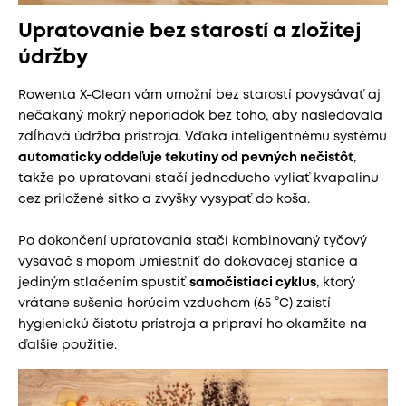
Upratovanie bez starostí a zložitej
údržby
Rowenta X-Clean vám umožní bez starostí povysávať aj
nečakaný mokrý neporiadok bez toho, aby nasledovala
zdĺhavá údržba prístroja. Vďaka inteligentnému systému
automaticky oddeľuje tekutiny od pevných nečistôt
,
takže po upratovaní stačí jednoducho vyliať kvapalinu
cez priložené sitko a zvyšky vysypať do koša.
Po dokončení upratovania stačí kombinovaný tyčový
vysávač s mopom umiestniť do dokovacej stanice a
jediným stlačením spustiť
samočistiaci cyklus
, ktorý
vrátane sušenia horúcim vzduchom (65 °C) zaistí
hygienickú čistotu prístroja a pripraví ho okamžite na
ďalšie použitie.