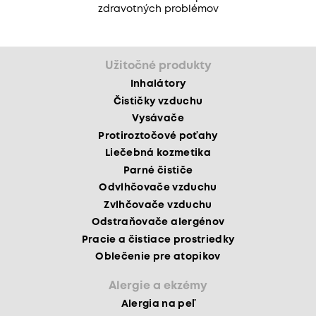
zdravotných problémov
Užitočné produkty
Inhalátory
Čističky vzduchu
Vysávače
Protiroztočové poťahy
Liečebná kozmetika
Parné čističe
Odvlhčovače vzduchu
Zvlhčovače vzduchu
Odstraňovače alergénov
Pracie a čistiace prostriedky
Oblečenie pre atopikov
Alergie a ekzémy
Alergia na peľ