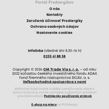
Portál PreAlergikov
O nás
Kontakty
Zaručená účinnosť ProAlergiky
Ochrana osobných údajov
Nastavenie cookies
Infolinka
(všedné dni 8.30–16 h)
0233 41 88 38
Copyright © 2026
CM Trade Via s. r. o.
– od roku
2022 súčasťou českého investičného fondu ADAX
Fond firemného nástupníctva SICAV, a. s.
Veľkoobchodná spolupráca s nami
Akékoľvek kopírovanie a ďalšie zverejňovanie obsahu
týchto stránok je možné výhradne s písomným súhlasom
prevádzkovateľa.
Podmienky používania stránok
E-shop na mieru
od PUXdesign