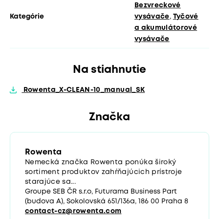
Bezvreckové
Kategórie
vysávače
,
Tyčové
a akumulátorové
vysávače
Na stiahnutie
Rowenta_X-CLEAN-10_manual_SK
Značka
Rowenta
Nemecká značka Rowenta ponúka široký
sortiment produktov zahŕňajúcich prístroje
starajúce sa...
Groupe SEB ČR s.r.o, Futurama Business Part
(budova A), Sokolovská 651/136a, 186 00 Praha 8
contact-cz@rowenta.com