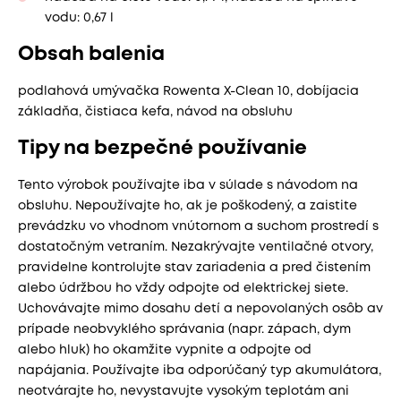
vodu: 0,67 l
Obsah balenia
podlahová umývačka Rowenta X-Clean 10, dobíjacia
základňa, čistiaca kefa, návod na obsluhu
Tipy na bezpečné používanie
Tento výrobok používajte iba v súlade s návodom na
obsluhu. Nepoužívajte ho, ak je poškodený, a zaistite
prevádzku vo vhodnom vnútornom a suchom prostredí s
dostatočným vetraním. Nezakrývajte ventilačné otvory,
pravidelne kontrolujte stav zariadenia a pred čistením
alebo údržbou ho vždy odpojte od elektrickej siete.
Uchovávajte mimo dosahu detí a nepovolaných osôb av
prípade neobvyklého správania (napr. zápach, dym
alebo hluk) ho okamžite vypnite a odpojte od
napájania. Používajte iba odporúčaný typ akumulátora,
neotvárajte ho, nevystavujte vysokým teplotám ani