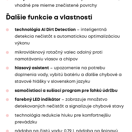
vhodné pre mierne znečistené povrchy
Ďalšie funkcie a vlastnosti
technológia AI Dirt Detection
– inteligentná
detekcia nečistôt s automatickou optimalizáciou
výkonu
mikrovláknový rotačný valec odolný proti
namotávaniu vlasov a chlpov
hlasový asistent
– upozornenie na potrebu
doplnenia vody, vybitú batériu a ďalšie chybové a
stavové hlášky v slovenskom jazyku
samočistiaci a sušiaci program pre ľahkú údržbu
farebný LED indikátor
– zobrazuje množstvo
detekovaných nečistôt a signalizuje chybové stavy
technológia redukcie hluku pre komfortnejšiu
prevádzku
nádoba na čistú vodu: 0,79 l, nádoba na špinavú