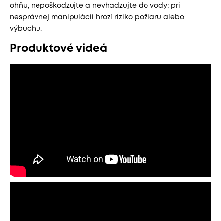
ohňu, nepoškodzujte a nevhadzujte do vody; pri
nesprávnej manipulácii hrozí riziko požiaru alebo
výbuchu.
Produktové videá