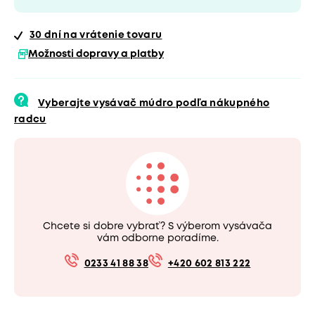
30 dní
na vrátenie tovaru
Možnosti dopravy a platby
Vyberajte vysávač múdro podľa nákupného
radcu
Chcete si dobre vybrať? S výberom vysávača
vám odborne poradíme.
0233 41 88 38
+420 602 813 222