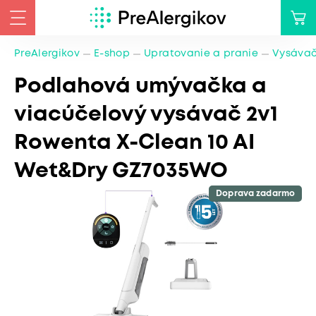
PreAlergikov
E-shop
Upratovanie a pranie
Vysáva
Podlahová umývačka a
viacúčelový vysávač 2v1
Rowenta X-Clean 10 AI
Wet&Dry GZ7035WO
Doprava zadarmo