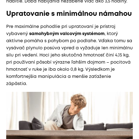
nabitie. Doba nabíjania nezaberie viac ako 3,5 hodiny.
Upratovanie s minimálnou námahou
Pre maximálne pohodlie pri upratovaní je prístroj
vybavený
samohybným valcovým systémom
, ktorý
aktívne pomáha s pohybom po podlahe. Vďaka tomu sa
vysávač plynulo posúva vpred a vyžaduje len minimálnu
silu pri vedení. Hoci jeho skutočná hmotnosť činí 4,15 kg,
pri používaní pôsobí výrazne ľahším dojmom – pocitová
hmotnosť v ruke je iba okolo 0,8 kg. Výsledkom je
komfortnejšia manipulácia a menšie zaťaženie
zápästia.