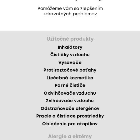
Pomôžeme vám so zlepšením
zdravotných problémov
Užitočné produkty
Inhalátory
Čističky vzduchu
Vysávače
Protiroztočové poťahy
Liečebná kozmetika
Parné čističe
Odvlhčovače vzduchu
Zvlhčovače vzduchu
Odstraňovače alergénov
Pracie a čistiace prostriedky
Oblečenie pre atopikov
Alergie a ekzémy