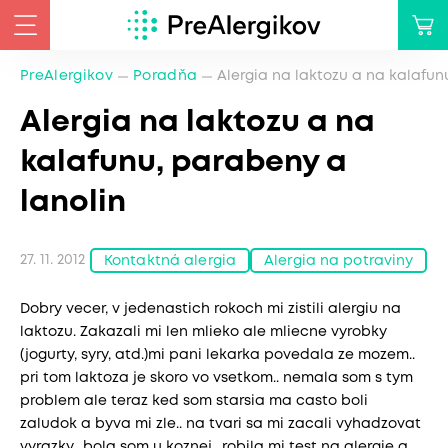
PreAlergikov
Poradňa
Alergia na laktozu a na kalafun
Alergia na laktozu a na
kalafunu, parabeny a
lanolin
27. 11. 2012
Kontaktná alergia
Alergia na potraviny
Dobry vecer, v jedenastich rokoch mi zistili alergiu na
laktozu. Zakazali mi len mlieko ale mliecne vyrobky
(jogurty, syry, atd.)mi pani lekarka povedala ze mozem..
pri tom laktoza je skoro vo vsetkom.. nemala som s tym
problem ale teraz ked som starsia ma casto boli
zaludok a byva mi zle.. na tvari sa mi zacali vyhadzovat
vyrazky.. bola som u koznej.. robila mi test na alergie a