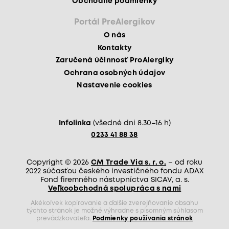
Obchodné podmienky
Portál PreAlergikov
O nás
Kontakty
Zaručená účinnosť ProAlergiky
Ochrana osobných údajov
Nastavenie cookies
Infolinka
(všedné dni 8.30–16 h)
0233 41 88 38
Copyright © 2026
CM Trade Via s. r. o.
– od roku
2022 súčasťou českého investičného fondu ADAX
Fond firemného nástupníctva SICAV, a. s.
Veľkoobchodná spolupráca s nami
Akékoľvek kopírovanie a ďalšie zverejňovanie obsahu
týchto stránok je možné výhradne s písomným súhlasom
prevádzkovateľa.
Podmienky používania stránok