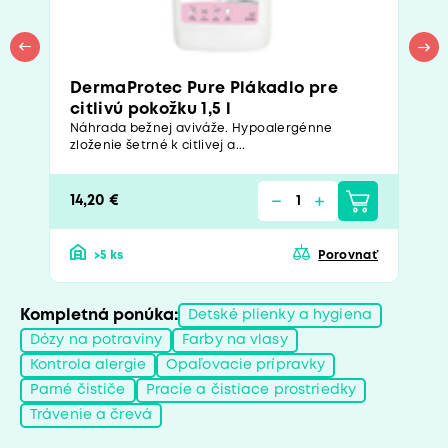
DermaProtec Pure Plákadlo pre
citlivú pokožku 1,5 l
Náhrada bežnej aviváže. Hypoalergénne
zloženie šetrné k citlivej a...
14,20 €
>5 ks
Porovnať
Kompletná ponúka:
Detské plienky a hygiena
Dózy na potraviny
Farby na vlasy
Kontrola alergie
Opaľovacie prípravky
Parné čističe
Pracie a čistiace prostriedky
Trávenie a črevá