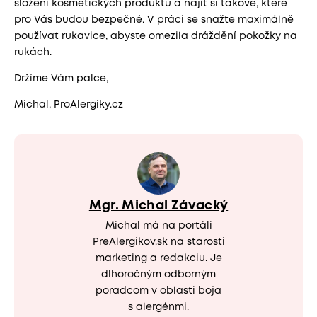
složení kosmetických produktů a najít si takové, které
pro Vás budou bezpečné. V práci se snažte maximálně
používat rukavice, abyste omezila dráždění pokožky na
rukách.
Držíme Vám palce,
Michal, ProAlergiky.cz
Mgr. Michal Závacký
Michal má na portáli
PreAlergikov.sk na starosti
marketing a redakciu. Je
dlhoročným odborným
poradcom v oblasti boja
s alergénmi.