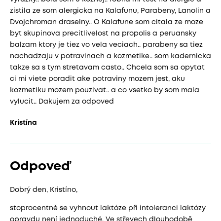
zistila ze som alergicka na Kalafunu, Parabeny, Lanolin a
Dvojchroman draselny.. O Kalafune som citala ze moze
byt skupinova precitlivelost na propolis a peruansky
balzam ktory je tiez vo vela veciach.. parabeny sa tiez
nachadzaju v potravinach a kozmetike.. som kadernicka
takze sa s tym stretavam casto.. Chcela som sa opytat
ci mi viete poradit ake potraviny mozem jest, aku
kozmetiku mozem pouzivat.. a co vsetko by som mala
vylucit.. Dakujem za odpoved
Kristína
Odpoveď
Dobrý den, Kristíno,
stoprocentně se vyhnout laktóze při intoleranci laktózy
opravdu není jednoduché. Ve střevech dlouhodobě