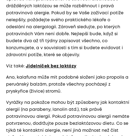
drážděných laktózou se může rozběhnout i pravá
potravinová alergie. Pokud by se Vaše zažívací potíže
nelepšily, požádejte svého praktického lékaře o
odeslání na alergologii. Zároveň sledujte, po kterých
potravinách Vám není dobře. Nejlepší bude, když si
budete dva až tři týdny zapisovat všechno, co
konzumujete, a v souvislosti s tím si budete evidovat i
zdravotní potíže, které se objevily.
Viz také:
Jídelníček bez laktózy
Ano, kalafuna může mít podobné složení jako propolis a
peruánský balzám, protože všechny pocházejí z
pryskyřice (živice) stromů.
Vyrážky na pokožce mohou být způsobeny jak kontaktní
alergií (na parabeny, lanolin atd.), tak právě
potravinovou alergií. Pokud potravinovou alergii nemáte
potvrzenou, dodržujte pouze bezlaktózovou dietu. Co se
týká té kontaktní alergie, není jiná možnost než číst