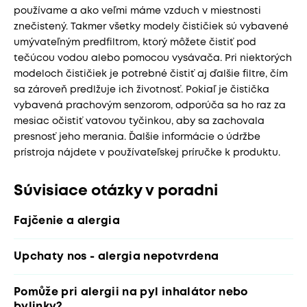
používame a ako veľmi máme vzduch v miestnosti
znečistený. Takmer všetky modely čističiek sú vybavené
umývateľným predfiltrom, ktorý môžete čistiť pod
tečúcou vodou alebo pomocou vysávača. Pri niektorých
modeloch čističiek je potrebné čistiť aj ďalšie filtre, čím
sa zároveň predlžuje ich životnosť. Pokiaľ je čistička
vybavená prachovým senzorom, odporúča sa ho raz za
mesiac očistiť vatovou tyčinkou, aby sa zachovala
presnosť jeho merania. Ďalšie informácie o údržbe
prístroja nájdete v používateľskej príručke k produktu.
Súvisiace otázky v poradni
Fajčenie a alergia
Upchaty nos - alergia nepotvrdena
Pomůže pri alergii na pyl inhalátor nebo
bylinky?