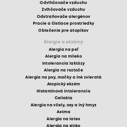
Odvlhčovače vzduchu
Zvlhčovače vzduchu
Odstraňovače alergénov
Pracie a čistiace prostriedky
Oblečenie pre atopikov
Alergie a ekzémy
Alergia na peľ
Alergia na mlieko
Intolerancia laktózy
Alergia na roztoče
Alergia na psy, mačky a iné zvieratá
Atopický ekzém
Histamínová intolerancia
Celiakia
Alergia na včely, osy a iný hmyz
Astma
Alergia na latex
Alergia na slnko