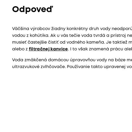
Odpoveď
Väčšina výrobcov žiadny konkrétny druh vody neodporú
vodou z kohútika. Ak u vás tečie voda tvrdá a prístroj
musieť častejšie čistiť od vodného kameňa. Je taktiež 
alebo z
filtračnej kanvice
. I to však znamená prácu ale
Voda zmäkčená domácou úpravovňou vody na báze menič
ultrazvukové zvlhčovače. Používanie takto upravenej vo