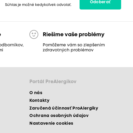
Odoberať
Súhlas je možné kedykoľvek odvolať.
e
Riešime vaše problémy
odborníkov,
Pomôžeme vám so zlepšením
mi
zdravotných problémov
Portál PreAlergikov
O nás
Kontakty
Zaručená účinnosť ProAlergiky
Ochrana osobných údajov
Nastavenie cookies