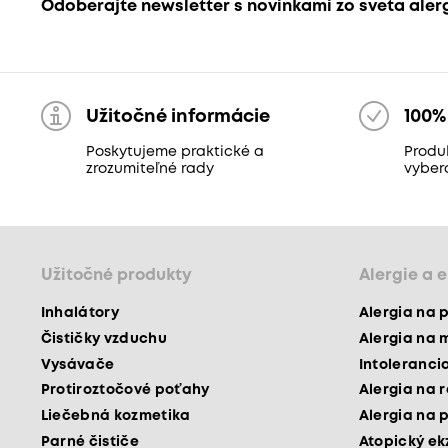
Odoberajte newsletter s novinkami zo sveta aler
Užitočné informácie
100%
Poskytujeme praktické a
Produk
zrozumiteľné rady
vyber
Užitočné produkty
Alergie a 
Inhalátory
Alergia na 
Čističky vzduchu
Alergia na 
Vysávače
Intoleranci
Protiroztočové poťahy
Alergia na 
Liečebná kozmetika
Alergia na 
Parné čističe
Atopický e