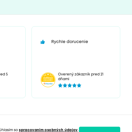
Rychle dorucenie
ed 5
Overený zákazník pred 21
dňami
úhlasím so
spracovaním osobných údajov
.