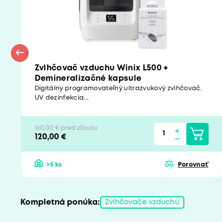
Zvlhčovač vzduchu Winix L500 +
Demineralizačné kapsule
Digitálny programovateľný ultrazvukový zvlhčovač.
UV dezinfekcia...
160,00 € pred zľavou
120,00 €
>5 ks
Porovnať
Kompletná ponúka:
Zvlhčovače vzduchu