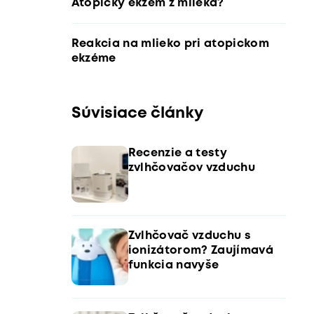
Atopický ekzém z mlieka?
Reakcia na mlieko pri atopickom
ekzéme
Súvisiace články
Recenzie a testy
zvlhčovačov vzduchu
Zvlhčovač vzduchu s
ionizátorom? Zaujímavá
funkcia navyše