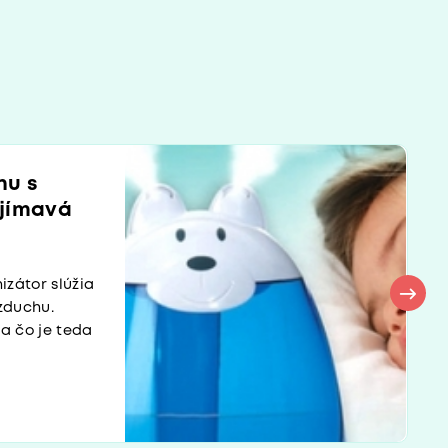
hu s
ujímavá
izátor slúžia
zduchu.
a čo je teda