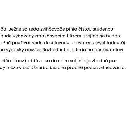
ča. Bežne sa teda zvlhčovače plnia čistou studenou
 nebude vybavený zmäkčovacím filtrom, zrejme ho budete
možné používať vodu destilovanú, prevarenú (vychladnutú)
bo výdavky navyše. Rozhodnutie je teda na používateľovi.
a iónov (pridáva sa do neho soľ) nie je vhodná pre
dy môže viesť k tvorbe bieleho prachu počas zvlhčovania.