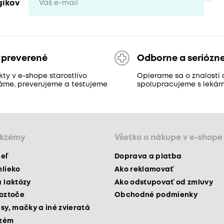
gikov
 preverené
Odborne a seriózn
ty v e-shope starostlivo
Opierame sa o znalosti 
áme, preverujeme a testujeme
spolupracujeme s lekár
ekzémy
Všetko o nákupe v e-shope
peľ
Doprava a platba
mlieko
Ako reklamovať
a laktózy
Ako odstupovať od zmluvy
roztoče
Obchodné podmienky
psy, mačky a iné zvieratá
kzém