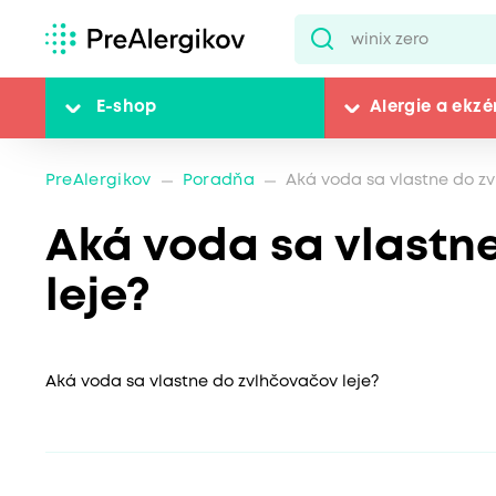
E-shop
Alergie a ekz
PreAlergikov
Poradňa
Aká voda sa vlastne do zv
Aká voda sa vlastn
leje?
Aká voda sa vlastne do zvlhčovačov leje?