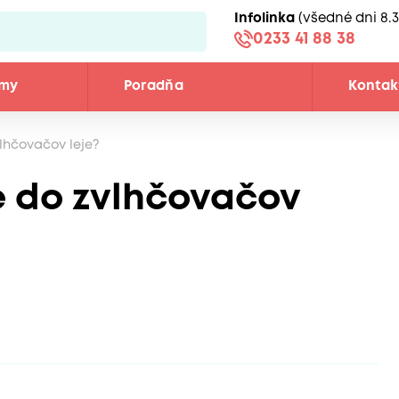
Infolinka
(všedné dni 8.3
0233 41 88 38
émy
Poradňa
Kontak
lhčovačov leje?
e do zvlhčovačov