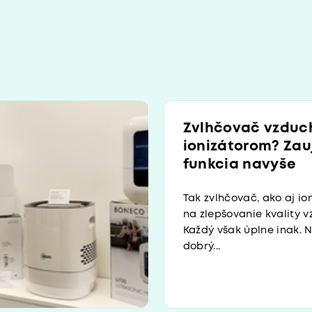
Zvlhčovač vzduc
ionizátorom? Za
funkcia navyše
Tak zvlhčovač, ako aj ion
na zlepšovanie kvality v
Každý však úplne inak. N
dobrý...