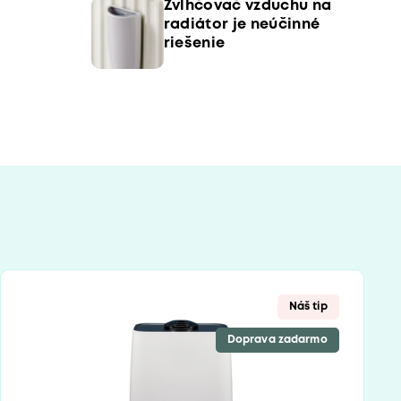
Zvlhčovač vzduchu na
radiátor je neúčinné
riešenie
Náš tip
Doprava zadarmo