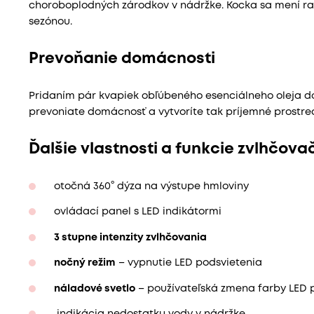
choroboplodných zárodkov v nádržke. Kocka sa mení ra
sezónou.
Prevoňanie domácnosti
Pridaním pár kvapiek obľúbeného esenciálneho oleja d
prevoniate domácnosť a vytvoríte tak príjemné prostred
Ďalšie vlastnosti a funkcie zvlhčova
otočná 360° dýza na výstupe hmloviny
ovládací panel s LED indikátormi
3 stupne intenzity zvlhčovania
nočný režim
– vypnutie LED podsvietenia
náladové svetlo
– používateľská zmena farby LED 