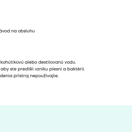
návod na obsluhu
tú kohútikovú alebo destilovanú vodu.
by ste predišli vzniku plesní a baktérií.
enia prístroj nepoužívajte.