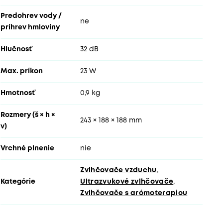
Predohrev vody /
ne
príhrev hmloviny
Hlučnosť
32 dB
Max. príkon
23 W
Hmotnosť
0,9 kg
Rozmery (š × h ×
243 × 188 × 188 mm
v)
Vrchné plnenie
nie
Zvlhčovače vzduchu
,
Kategórie
Ultrazvukové zvlhčovače
,
Zvlhčovače s arómoterapiou