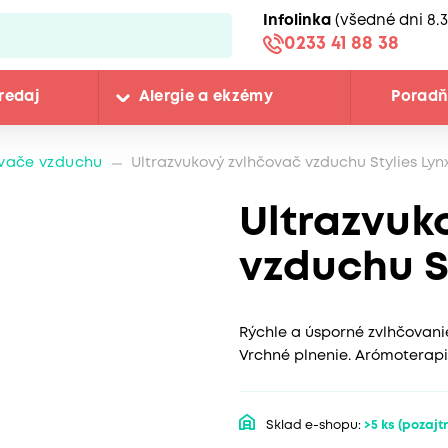
Infolinka
(všedné dni 8.3
0233 41 88 38
redaj
Alergie a ekzémy
Porad
vače vzduchu
Ultrazvukový zvlhčovač vzduchu Stylies Lyn
Ultrazvuk
vzduchu S
Rýchle a úsporné zvlhčovani
Vrchné plnenie. Arómoterapi
Sklad e-shopu:
>5 ks
(pozajtr