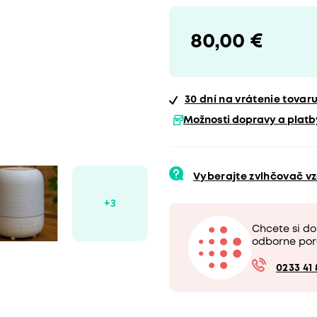
80,00 €
30 dní
na vrátenie tovar
Možnosti dopravy a platb
Vyberajte zvlhčovač 
Chcete si d
odborne por
0233 41 