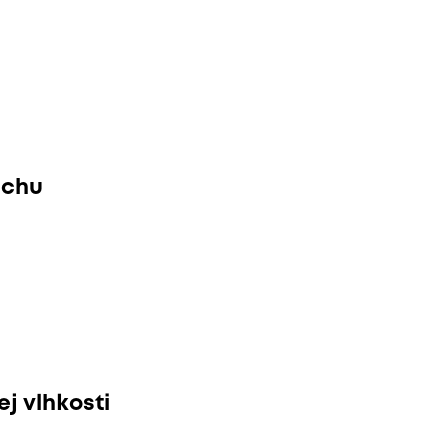
uchu
j vlhkosti