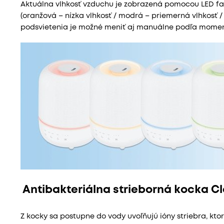
Aktuálna vlhkosť vzduchu je zobrazená pomocou LED fa
(oranžová – nízka vlhkosť / modrá – priemerná vlhkosť /
podsvietenia je možné meniť aj manuálne podľa momen
Antibakteriálna strieborná kocka 
Z kocky sa postupne do vody uvoľňujú ióny striebra, kto