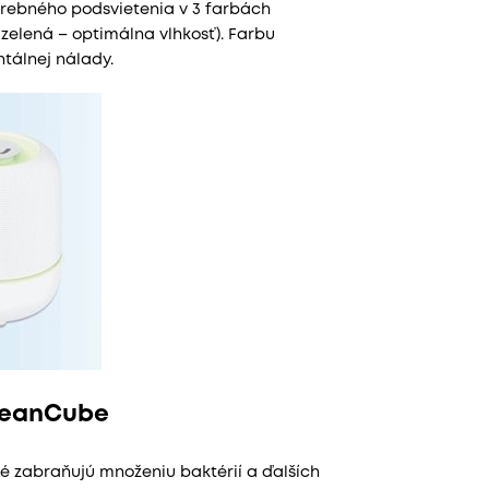
rebného podsvietenia v 3 farbách
 zelená – optimálna vlhkosť). Farbu
tálnej nálady.
CleanCube
ré zabraňujú množeniu baktérií a ďalších