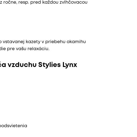
z ročne, resp. pred každou zvlhčovacou
o vstavanej kazety v priebehu okamihu
ie pre vašu relaxáciu.
ča vzduchu Stylies Lynx
podsvietenia