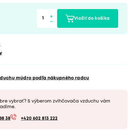
Vložiť do košíka
u
y
vzduchu múdro podľa nákupného radcu
obre vybrať? S výberom zvlhčovača vzduchu vám
adíme.
88 38
+420 602 813 222