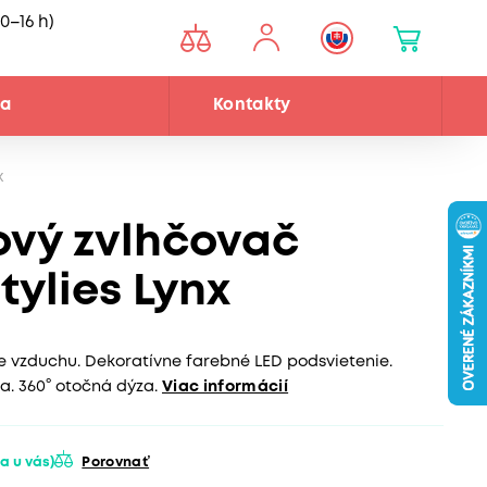
0–16 h)
ňa
Kontakty
x
ový zvlhčovač
tylies Lynx
e vzduchu. Dekoratívne farebné LED podsvietenie.
a. 360° otočná dýza.
Viac informácií
a u vás)
Porovnať