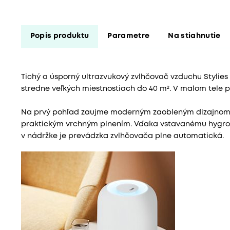
Popis produktu
Parametre
Na stiahnutie
Tichý a úsporný ultrazvukový zvlhčovač vzduchu Stylies 
stredne veľkých miestnostiach do 40 m². V malom tele p
Na prvý pohľad zaujme moderným zaobleným dizajnom 
praktickým vrchným plnením. Vďaka vstavanému hygrost
v nádržke je prevádzka zvlhčovača plne automatická.