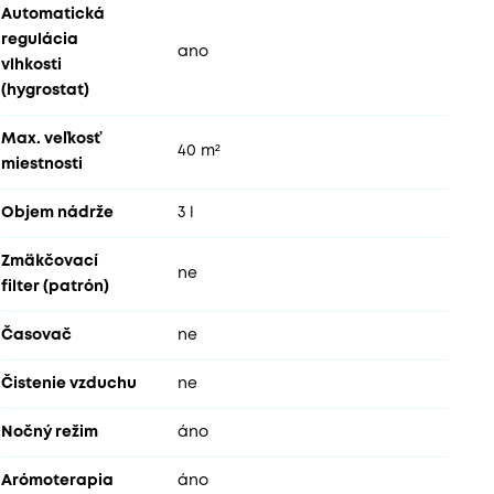
Automatická
regulácia
ano
vlhkosti
(hygrostat)
Max. veľkosť
40 m²
miestnosti
Objem nádrže
3 l
Zmäkčovací
ne
filter (patrón)
Časovač
ne
Čistenie vzduchu
ne
Nočný režim
áno
Arómoterapia
áno