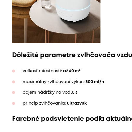
Dôležité parametre zvlhčovača vzd
veľkosť miestnosti:
až 40 m²
maximálny zvlhčovací výkon:
300 ml/h
objem nádržky na vodu:
3 l
princíp zvlhčovania:
ultrazvuk
Farebné podsvietenie podľa aktuálne