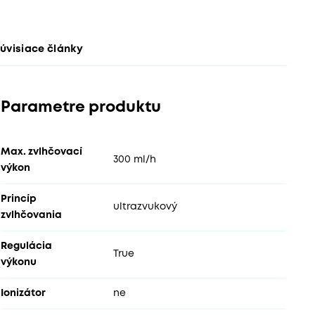
úvisiace články
Parametre produktu
Max. zvlhčovací
300 ml/h
výkon
Princíp
ultrazvukový
zvlhčovania
Regulácia
True
výkonu
Ionizátor
ne