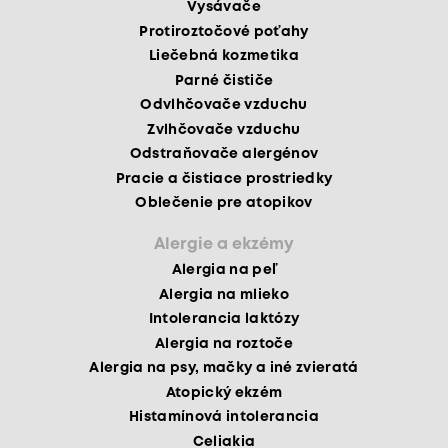
Vysávače
Protiroztočové poťahy
Liečebná kozmetika
Parné čističe
Odvlhčovače vzduchu
Zvlhčovače vzduchu
Odstraňovače alergénov
Pracie a čistiace prostriedky
Oblečenie pre atopikov
Alergie a ekzémy
Alergia na peľ
Alergia na mlieko
Intolerancia laktózy
Alergia na roztoče
Alergia na psy, mačky a iné zvieratá
Atopický ekzém
Histamínová intolerancia
Celiakia