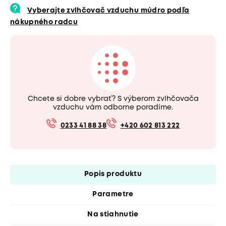
Vyberajte zvlhčovač vzduchu múdro podľa
nákupného radcu
Chcete si dobre vybrať? S výberom zvlhčovača
vzduchu vám odborne poradíme.
0233 41 88 38
+420 602 813 222
Popis produktu
Parametre
Na stiahnutie