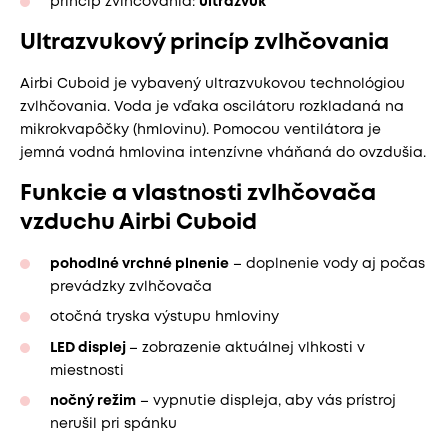
princíp zvlhčovania:
ultrazvuk
Ultrazvukový princíp zvlhčovania
Airbi Cuboid je vybavený ultrazvukovou technológiou
zvlhčovania. Voda je vďaka oscilátoru rozkladaná na
mikrokvapôčky (hmlovinu). Pomocou ventilátora je
jemná vodná hmlovina intenzívne vháňaná do ovzdušia.
Funkcie a vlastnosti zvlhčovača
vzduchu Airbi Cuboid
pohodlné vrchné plnenie
– doplnenie vody aj počas
prevádzky zvlhčovača
otočná tryska výstupu hmloviny
LED displej
– zobrazenie aktuálnej vlhkosti v
miestnosti
nočný režim
– vypnutie displeja, aby vás prístroj
nerušil pri spánku