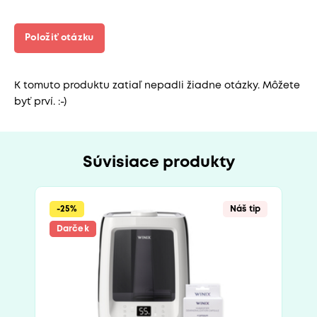
Položiť otázku
K tomuto produktu zatiaľ nepadli žiadne otázky. Môžete
byť prví. :-)
Súvisiace produkty
-25%
Náš tip
Darček