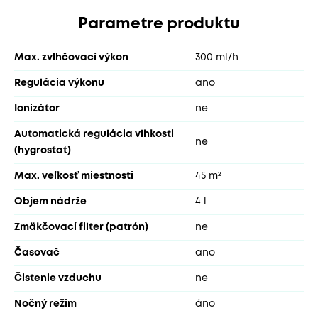
Parametre produktu
Max. zvlhčovací výkon
300 ml/h
Regulácia výkonu
ano
Ionizátor
ne
Automatická regulácia vlhkosti
ne
(hygrostat)
Max. veľkosť miestnosti
45 m²
Objem nádrže
4 l
Zmäkčovací filter (patrón)
ne
Časovač
ano
Čistenie vzduchu
ne
Nočný režim
áno