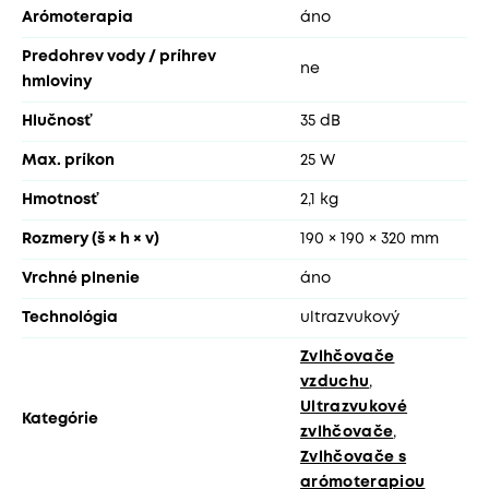
Arómoterapia
áno
Predohrev vody / príhrev
ne
hmloviny
Hlučnosť
35 dB
Max. príkon
25 W
Hmotnosť
2,1 kg
Rozmery (š × h × v)
190 × 190 × 320 mm
Vrchné plnenie
áno
Technológia
ultrazvukový
Zvlhčovače
vzduchu
,
Ultrazvukové
Kategórie
zvlhčovače
,
Zvlhčovače s
arómoterapiou