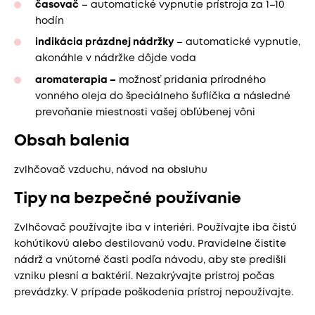
časovač
– automatické vypnutie prístroja za 1–10
hodín
indikácia prázdnej nádržky
– automatické vypnutie,
akonáhle v nádržke dôjde voda
aromaterapia –
možnosť pridania prírodného
vonného oleja do špeciálneho šuflíčka a následné
prevoňanie miestnosti vašej obľúbenej vôni
Obsah balenia
zvlhčovač vzduchu, návod na obsluhu
Tipy na bezpečné používanie
Zvlhčovač používajte iba v interiéri. Používajte iba čistú
kohútikovú alebo destilovanú vodu. Pravidelne čistite
nádrž a vnútorné časti podľa návodu, aby ste predišli
vzniku plesní a baktérií. Nezakrývajte prístroj počas
prevádzky. V prípade poškodenia prístroj nepoužívajte.