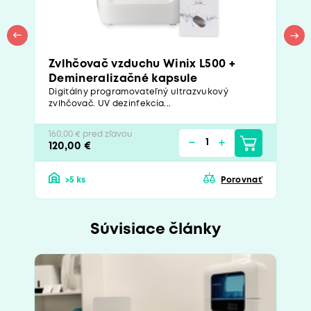
Zvlhčovač vzduchu Winix L500 +
Demineralizačné kapsule
Digitálny programovateľný ultrazvukový
zvlhčovač. UV dezinfekcia...
160,00 € pred zľavou
120,00 €
>5 ks
Porovnať
Súvisiace články