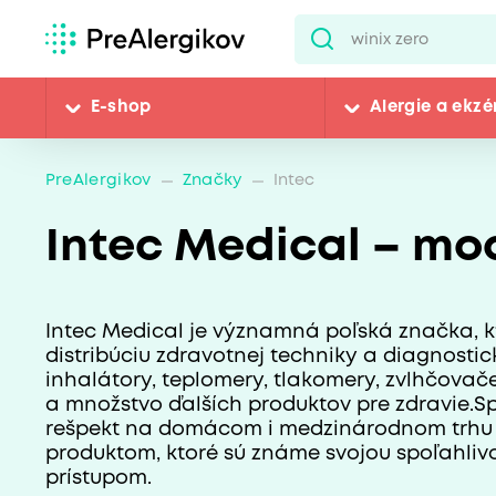
E-shop
Alergie a ekz
PreAlergikov
Značky
Intec
Intec Medical – mo
Intec Medical je významná poľská značka, kt
distribúciu zdravotnej techniky a diagnosti
inhalátory, teplomery, tlakomery, zvlhčova
a množstvo ďalších produktov pre zdravie.Sp
rešpekt na domácom i medzinárodnom trhu 
produktom, ktoré sú známe svojou spoľahliv
prístupom.