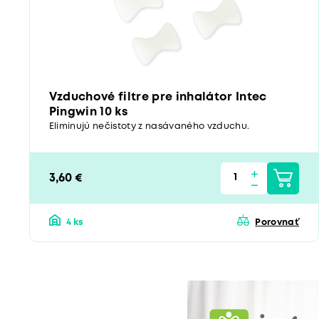
Vzduchové filtre pre inhalátor Intec
Pingwin 10 ks
Eliminujú nečistoty z nasávaného vzduchu.
3,60 €
4 ks
Porovnať