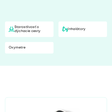
Starostlivosť o
Inhalátory
dýchacie cesty
Oxymetre