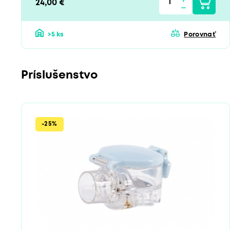
24,00 €
>5 ks
Porovnať
Príslušenstvo
-25%