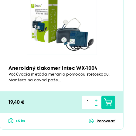
Aneroidný tlakomer Intec WX-1004
Počúvacia metóda merania pomocou stetoskopu.
Manžeta na obvod paže...
19,40 €
>5 ks
Porovnať