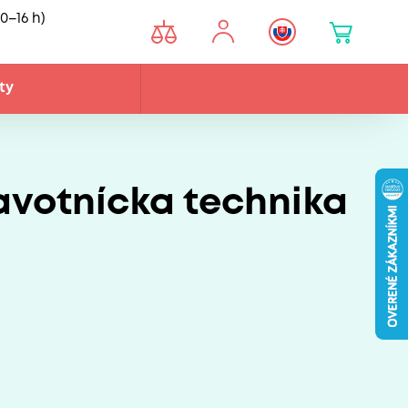
0–16 h)
ty
avotnícka technika