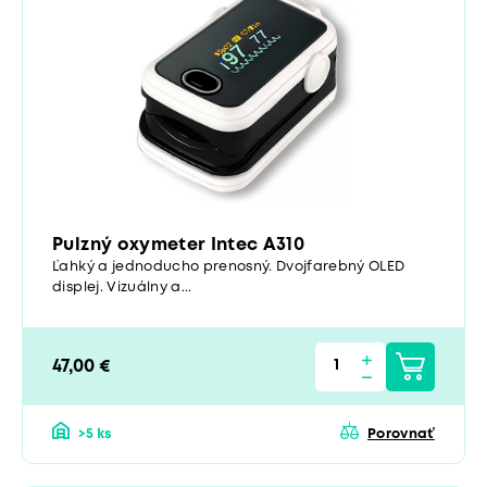
Pulzný oxymeter Intec A310
Ľahký a jednoducho prenosný. Dvojfarebný OLED
displej. Vizuálny a...
47,00 €
>5 ks
Porovnať