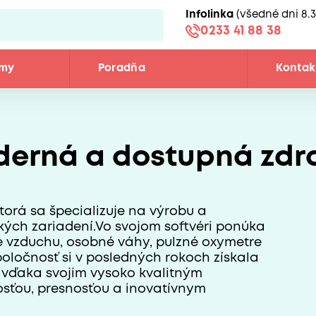
Infolinka
(všedné dni 8.3
0233 41 88 38
émy
Poradňa
Kontak
derná a dostupná zdr
orá sa špecializuje na výrobu a
ckých zariadení.Vo svojom softvéri ponúka
če vzduchu, osobné váhy, pulzné oxymetre
oločnosť si v posledných rokoch získala
vďaka svojim vysoko kvalitným
osťou, presnosťou a inovatívnym