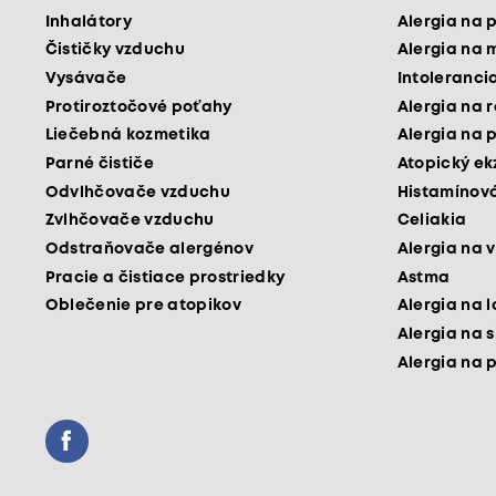
Inhalátory
Alergia na 
Čističky vzduchu
Alergia na 
Vysávače
Intoleranci
Protiroztočové poťahy
Alergia na 
Liečebná kozmetika
Alergia na 
Parné čističe
Atopický e
Odvlhčovače vzduchu
Histamínová
Zvlhčovače vzduchu
Celiakia
Odstraňovače alergénov
Alergia na v
Pracie a čistiace prostriedky
Astma
Oblečenie pre atopikov
Alergia na 
Alergia na 
Alergia na 