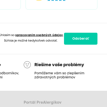
úhlasím so
spracovaním osobných údajov
.
Odoberať
Súhlas je možné kedykoľvek odvolať.
e
Riešime vaše problémy
odborníkov,
Pomôžeme vám so zlepšením
mi
zdravotných problémov
Portál PreAlergikov