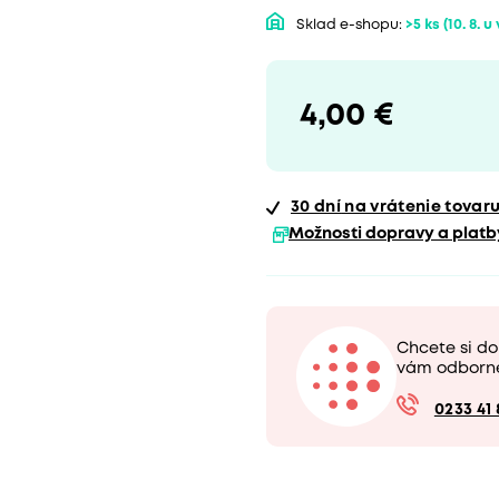
Sklad e-shopu:
>5 ks
(10. 8. u
4,00 €
30 dní
na vrátenie tovar
Možnosti dopravy a platb
Chcete si do
vám odborn
0233 41 