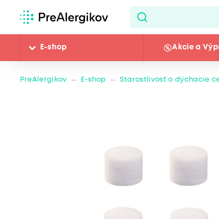
E-shop
Akcie a Výp
PreAlergikov
E-shop
Starostlivosť o dýchacie c