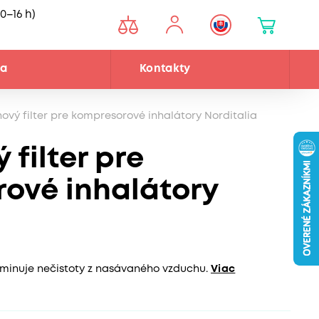
0–16 h)
ňa
Kontakty
ový filter pre kompresorové inhalátory Norditalia
filter pre
ové inhalátory
liminuje nečistoty z nasávaného vzduchu.
Viac