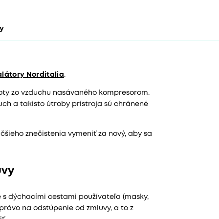
ty
látory Norditalia
.
stoty zo vzduchu nasávaného kompresorom.
ch a takisto útroby prístroja sú chránené
äčšieho znečistenia vymeniť za nový, aby sa
uvy
e s dýchacími cestami používateľa (masky,
právo na odstúpenie od zmluvy, a to z