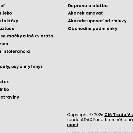
peľ
Doprava a platba
mlieko
Ako reklamovať
a laktózy
Ako odstupovať od zmluvy
roztoče
Obchodné podmienky
psy, mačky a iné zvieratá
kzém
 intolerancia
čely, osy a iný hmyz
latex
slnko
potraviny
Copyright © 2026
CM Trade Via 
fondu ADAX Fond firemného nás
nami