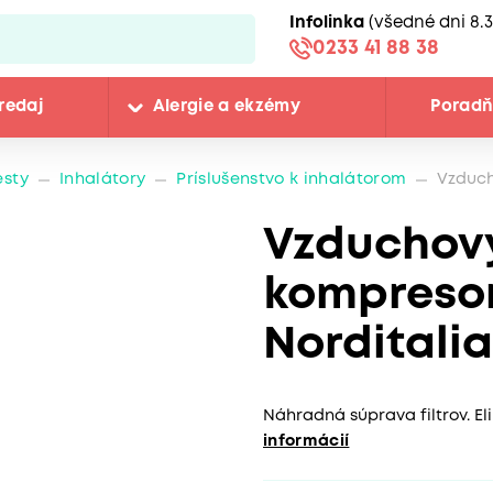
Infolinka
(všedné dni 8.3
0233 41 88 38
redaj
Alergie a ekzémy
Porad
esty
Inhalátory
Príslušenstvo k inhalátorom
Vzduch
Vzduchový 
kompresor
Norditalia
Náhradná súprava filtrov. E
informácií