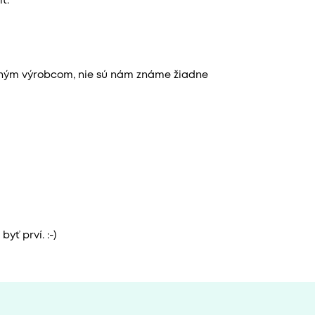
ť.
aným výrobcom, nie sú nám známe žiadne
yť prví. :-)