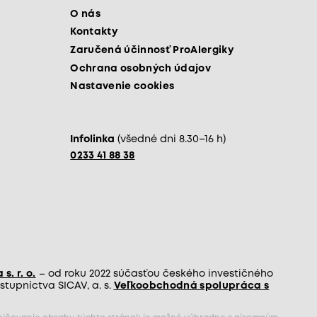
O nás
Kontakty
Zaručená účinnosť ProAlergiky
Ochrana osobných údajov
Nastavenie cookies
Infolinka
(všedné dni 8.30–16 h)
0233 41 88 38
s. r. o.
– od roku 2022 súčasťou českého investičného
tupníctva SICAV, a. s.
Veľkoobchodná spolupráca s