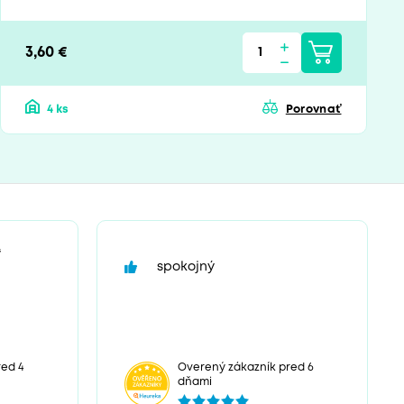
3,60 €
4 ks
Porovnať
“
spokojný
ed 4
Overený zákazník pred 6
dňami