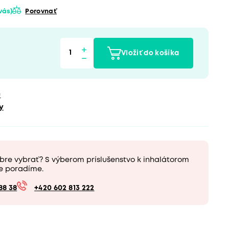
 vás)
Porovnať
Vložiť do košíka
u
y
bre vybrať? S výberom príslušenstvo k inhalátorom
e poradíme.
88 38
+420 602 813 222