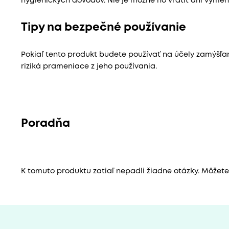
hygienických dôvodov. Nie je možné ho vrátiť ani vymeni
Tipy na bezpečné používanie
Pokiaľ tento produkt budete používať na účely zamýšľ
riziká prameniace z jeho používania.
Poradňa
K tomuto produktu zatiaľ nepadli žiadne otázky. Môžete b