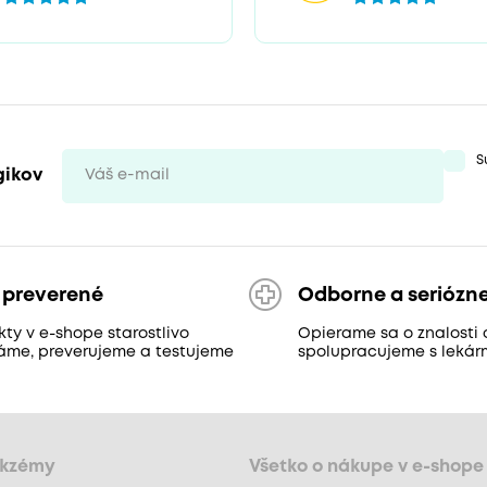
S
gikov
 preverené
Odborne a seriózn
ty v e-shope starostlivo
Opierame sa o znalosti 
áme, preverujeme a testujeme
spolupracujeme s lekár
ekzémy
Všetko o nákupe v e-shope