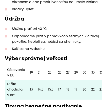
ekzémom alebo precitlivenosťou na umelé vlákna
hladký úplet
Údržba
Možno prať pri 40 °C
Odporúčame prať v prípravkoch šetrných k citlivej
pokožke. Nebieli sa, nečistí sa chemicky.
Suší sa na vzduchu
Výber správnej veľkosti
Číslovanie
19
21
23
25
27
29
30
33
35
v EU
Dĺžka
chodidla
13
14,5
15,5
17
18
19
20
22
23
v cm
Tipy na bezpečné používanie