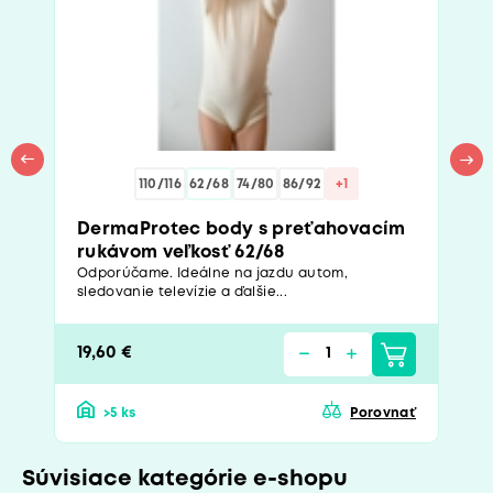
110/116
62/68
74/80
86/92
+1
DermaProtec body s preťahovacím
rukávom veľkosť 62/68
Odporúčame. Ideálne na jazdu autom,
sledovanie televízie a ďalšie...
19,60 €
>5 ks
Porovnať
Súvisiace kategórie e-shopu