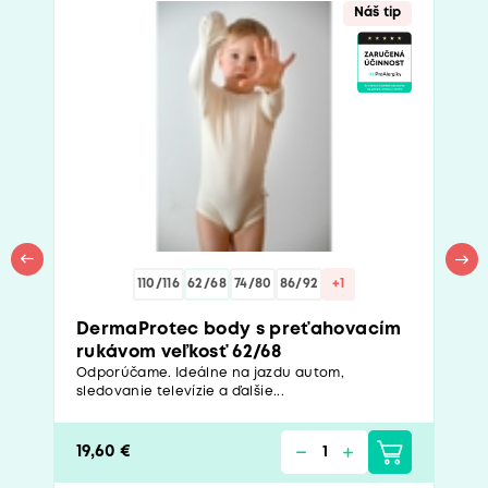
Náš tip
110/116
62/68
74/80
86/92
+1
DermaProtec body s preťahovacím
rukávom veľkosť 62/68
Odporúčame. Ideálne na jazdu autom,
sledovanie televízie a ďalšie...
19,60 €