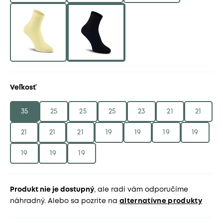
Veľkosť
35
25
25
25
23
21
21
21
21
21
19
19
19
19
19
19
19
Produkt nie je dostupný
, ale radi vám odporučíme
náhradný. Alebo sa pozrite na
alternatívne produkty