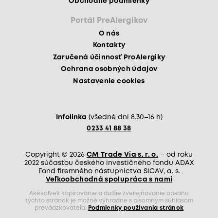
Obchodné podmienky
Portál PreAlergikov
O nás
Kontakty
Zaručená účinnosť ProAlergiky
Ochrana osobných údajov
Nastavenie cookies
Infolinka
(všedné dni 8.30–16 h)
0233 41 88 38
Copyright © 2026
CM Trade Via s. r. o.
– od roku
2022 súčasťou českého investičného fondu ADAX
Fond firemného nástupníctva SICAV, a. s.
Veľkoobchodná spolupráca s nami
Akékoľvek kopírovanie a ďalšie zverejňovanie obsahu
týchto stránok je možné výhradne s písomným súhlasom
prevádzkovateľa.
Podmienky používania stránok