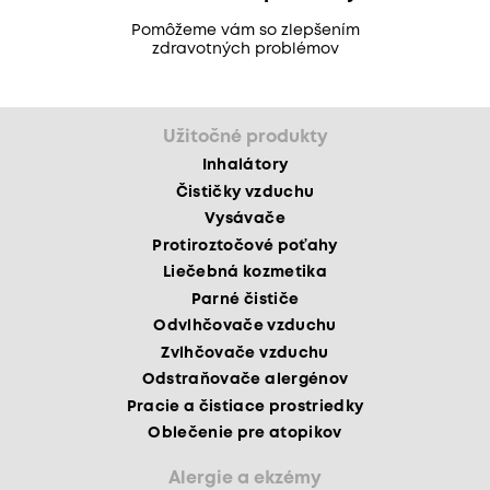
Pomôžeme vám so zlepšením
zdravotných problémov
Užitočné produkty
Inhalátory
Čističky vzduchu
Vysávače
Protiroztočové poťahy
Liečebná kozmetika
Parné čističe
Odvlhčovače vzduchu
Zvlhčovače vzduchu
Odstraňovače alergénov
Pracie a čistiace prostriedky
Oblečenie pre atopikov
Alergie a ekzémy