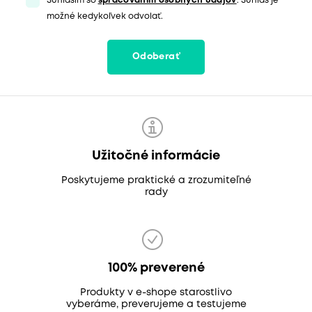
Súhlasím so
spracovaním osobných údajov
. Súhlas je
možné kedykoľvek odvolať.
Odoberať
Užitočné informácie
Poskytujeme praktické a zrozumiteľné
rady
100% preverené
Produkty v e-shope starostlivo
vyberáme, preverujeme a testujeme