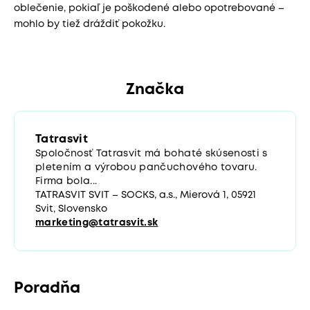
oblečenie, pokiaľ je poškodené alebo opotrebované –
mohlo by tiež dráždiť pokožku.
Značka
Tatrasvit
Spoločnosť Tatrasvit má bohaté skúsenosti s
pletením a výrobou pančuchového tovaru.
Firma bola...
TATRASVIT SVIT – SOCKS, a.s., Mierová 1, 05921
Svit, Slovensko
marketing@tatrasvit.sk
Poradňa