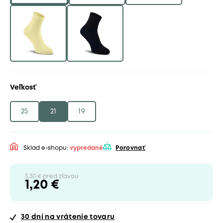
Veľkosť
25
21
19
Sklad e-shopu:
vypredané
Porovnať
3,30 € pred zľavou
1,20 €
30 dní
na vrátenie tovaru