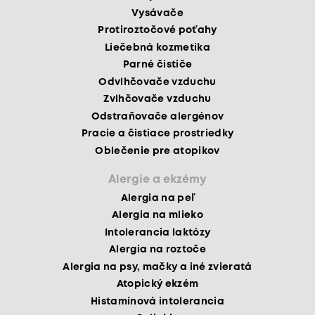
Vysávače
Protiroztočové poťahy
Liečebná kozmetika
Parné čističe
Odvlhčovače vzduchu
Zvlhčovače vzduchu
Odstraňovače alergénov
Pracie a čistiace prostriedky
Oblečenie pre atopikov
Alergie a ekzémy
Alergia na peľ
Alergia na mlieko
Intolerancia laktózy
Alergia na roztoče
Alergia na psy, mačky a iné zvieratá
Atopický ekzém
Histamínová intolerancia