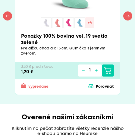
+4
Ponožky 100% bavlna vel. 19 svetlo
zelené
Pre dĺžku chodidla 13 cm. Gumička s jemným
zverom.
3,30 € pred zľavou
1,20 €
vypredané
Porovnať
Overené našimi zákazníkmi
Kliknutím na pečať zobrazíte všetky recenzie nášho
e-shopu priamo na Heureke