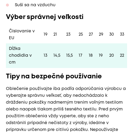
Suší sa na vzduchu
Výber správnej veľkosti
Číslovanie v
19
21
23
25
27
29
30
33
EU
Dĺžka
chodidla v
13
14,5
15,5
17
18
19
20
22
cm
Tipy na bezpečné používanie
Oblečenie používajte iba podľa odporúčania výrobcu a
vyberajte správnu veľkosť, aby nedochádzalo k
dráždeniu pokožky nadmerným trením voľným textilom
alebo naopak tlakom príliš tesného textilu. Pred prvým
použitím oblečenia vždy vyperte, aby ste z neho
odstránili prípadné nečistoty z výroby, ideálne v
prípravku určenom pre citlivú pokožku. Nepoužívajte