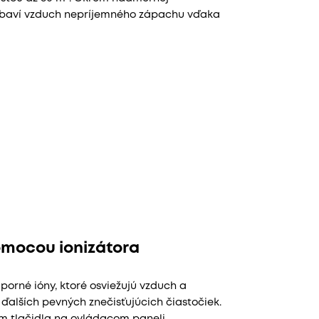
zbaví vzduch nepríjemného zápachu vďaka
omocou ionizátora
orné ióny, ktoré osviežujú vzduch a
ďalších pevných znečisťujúcich čiastočiek.