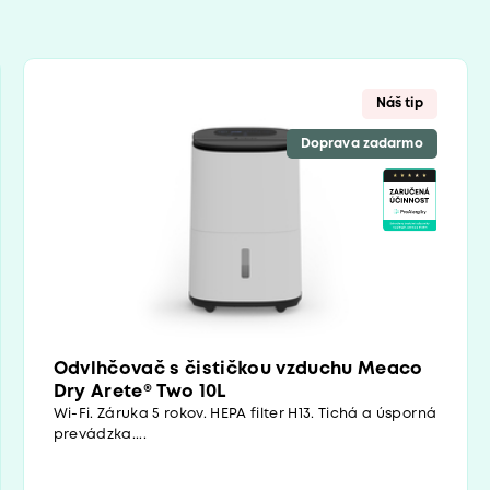
Náš tip
Doprava zadarmo
Odvlhčovač s čističkou vzduchu Meaco
Dry Arete® Two 10L
Wi-Fi. Záruka 5 rokov. HEPA filter H13. Tichá a úsporná
prevádzka....