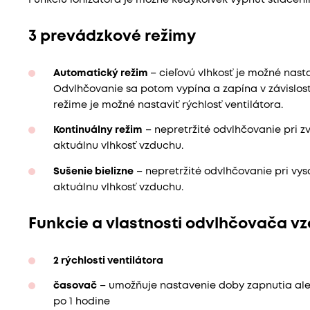
Funkciu ionizátora je možné kedykoľvek vypnúť stlačen
3 prevádzkové režimy
Automatický režim
– cieľovú vlhkosť je možné nasta
Odvlhčovanie sa potom vypína a zapína v závislost
režime je možné nastaviť rýchlosť ventilátora.
Kontinuálny režim
– nepretržité odvlhčovanie pri zv
aktuálnu vlhkosť vzduchu.
Sušenie bielizne
– nepretržité odvlhčovanie pri vy
aktuálnu vlhkosť vzduchu.
Funkcie a vlastnosti odvlhčovača v
2 rýchlosti ventilátora
časovač
– umožňuje nastavenie doby zapnutia ale
po 1 hodine