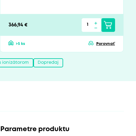
366,94 €
>5 ks
Porovnať
 ionizátorom
Dopredaj
Parametre produktu