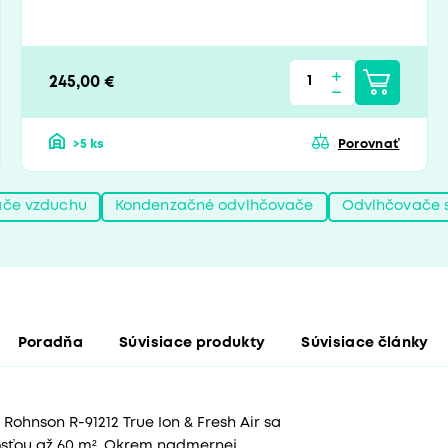
245,00 €
>5 ks
Porovnať
ače vzduchu
Kondenzačné odvlhčovače
Odvlhčovače s
Poradňa
Súvisiace produkty
Súvisiace články
ohnson R-91212 True Ion & Fresh Air sa
ľkosťou až 60 m². Okrem nadmernej