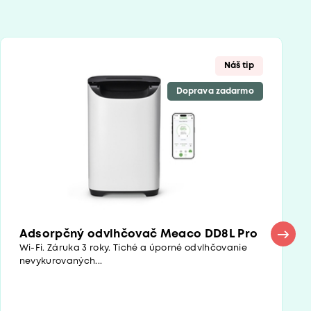
Náš tip
Doprava zadarmo
Adsorpčný odvlhčovač Meaco DD8L Pro
Wi-Fi. Záruka 3 roky. Tiché a úporné odvlhčovanie
nevykurovaných...