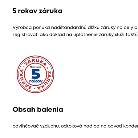
5 rokov záruka
Výrobca ponúka nadštandardnú dĺžku záruky na celý pr
registrovať, ako doklad na uplatnenie záruky slúži fakt
Obsah balenia
odvlhčovač vzduchu, odtoková hadica na odvod konden