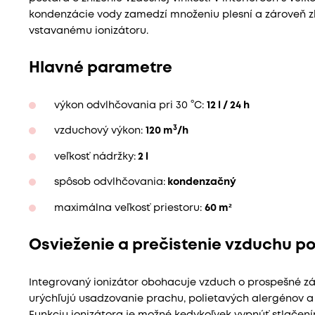
kondenzácie vody zamedzí množeniu plesní a zároveň 
vstavanému ionizátoru.
Hlavné parametre
výkon odvlhčovania pri 30 °C:
12 l / 24 h
3
vzduchový výkon:
120 m
/h
veľkosť nádržky:
2 l
spôsob odvlhčovania:
kondenzačný
maximálna veľkosť priestoru:
60 m²
Osvieženie a prečistenie vzduchu p
Integrovaný ionizátor obohacuje vzduch o prospešné záp
urýchľujú usadzovanie prachu, polietavých alergénov a 