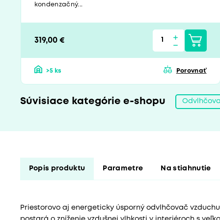
kondenzačný...
319,00 €
>5 ks
Porovnať
Súvisiace kategórie e-shopu
Odvlhčov
Popis produktu
Parametre
Na stiahnutie
Priestorovo aj energeticky úsporný odvlhčovač vzduchu R
postará o zníženie vzdušnej vlhkosti v interiéroch s ve