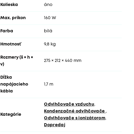
Kolieska
áno
Max. príkon
160 W
Farba
bílá
Hmotnosť
9,8 kg
Rozmery (š × h ×
275 × 212 × 440 mm
v)
Dĺžka
napájacieho
1,7 m
kábla
Odvlhčovače vzduchu
,
Kondenzačné odvlhčovače
,
Kategórie
Odvlhčovače s ionizátorom
,
Dopredaj