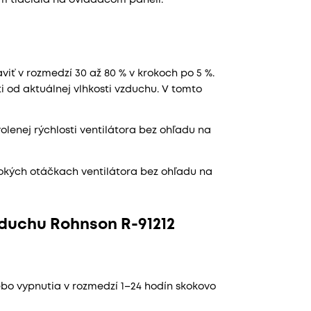
ím tlačidla na ovládacom paneli.
viť v rozmedzí 30 až 80 % v krokoch po 5 %.
i od aktuálnej vlhkosti vzduchu. V tomto
olenej rýchlosti ventilátora bez ohľadu na
sokých otáčkach ventilátora bez ohľadu na
zduchu Rohnson R-91212
bo vypnutia v rozmedzí 1–24 hodín skokovo