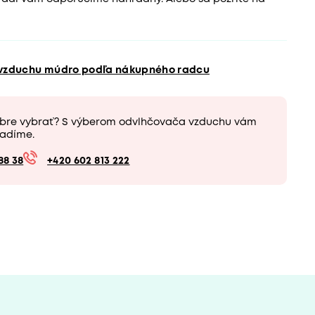
 vzduchu múdro podľa nákupného radcu
obre vybrať? S výberom odvlhčovača vzduchu vám
adíme.
88 38
+420 602 813 222