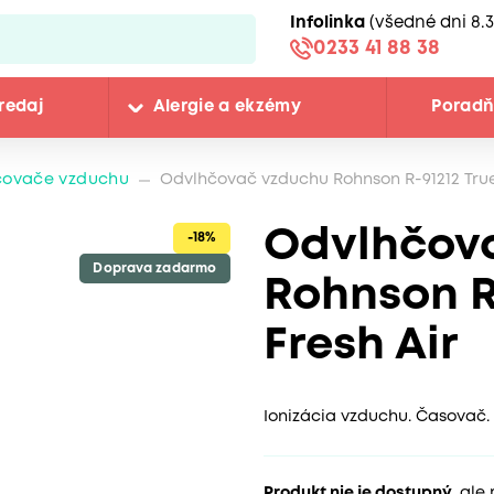
Infolinka
(všedné dni 8.3
0233 41 88 38
redaj
Alergie a ekzémy
Porad
čovače vzduchu
Odvlhčovač vzduchu Rohnson R-91212 True 
Odvlhčov
-18%
Doprava zadarmo
Rohnson R-
Fresh Air
Ionizácia vzduchu. Časovač. 
Produkt nie je dostupný
, ale