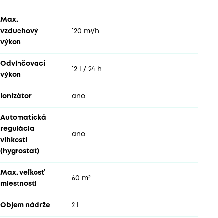
Max.
vzduchový
120 mᶟ/h
výkon
Odvlhčovací
12 l / 24 h
výkon
Ionizátor
ano
Automatická
regulácia
ano
vlhkosti
(hygrostat)
Max. veľkosť
60 m²
miestnosti
Objem nádrže
2 l