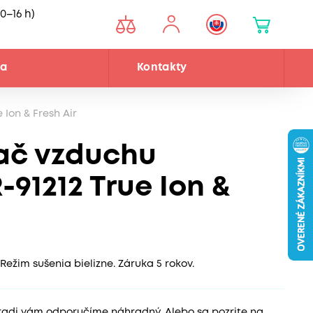
0–16 h)
ňa
Kontakty
Ion & Fresh Air
ač vzduchu
91212 True Ion &
Režim sušenia bielizne. Záruka 5 rokov.
 radi vám odporučíme náhradný. Alebo sa pozrite na