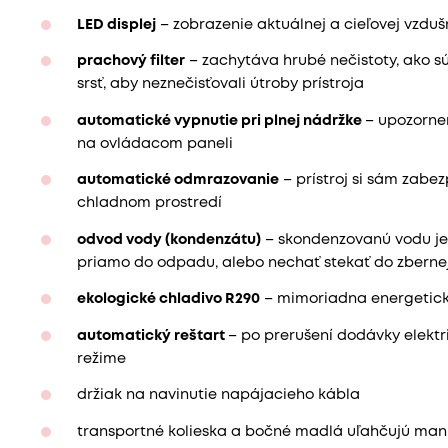
LED displej
– zobrazenie aktuálnej a cieľovej vzduš
prachový filter
– zachytáva hrubé nečistoty, ako sú 
srsť, aby neznečisťovali útroby prístroja
automatické vypnutie pri plnej nádržke
– upozorne
na ovládacom paneli
automatické odmrazovanie
– prístroj si sám zabe
chladnom prostredí
odvod vody (kondenzátu)
– skondenzovanú vodu j
priamo do odpadu, alebo nechať stekať do zbernej 
ekologické chladivo R290
– mimoriadna energetick
automatický reštart
– po prerušení dodávky elektr
režime
držiak na navinutie napájacieho kábla
transportné kolieska a bočné madlá uľahčujú mani