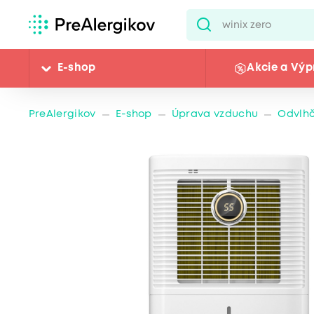
E-shop
Akcie a Výp
PreAlergikov
E-shop
Úprava vzduchu
Odvlh