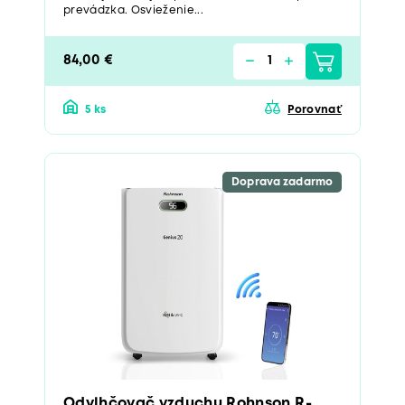
prevádzka. Osvieženie...
84,00 €
5 ks
Porovnať
Doprava zadarmo
Odvlhčovač vzduchu Rohnson R-