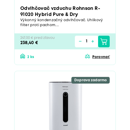
Odvlhčovač vzduchu Rohnson R-
91020 Hybrid Pure & Dry
Výkonný kondenzačný odvlhčovač. Uhlíkový
filter proti pachom....
247,00 € pred zľavou
238,40 €
2 ks
Porovnať
Doprava zadarmo