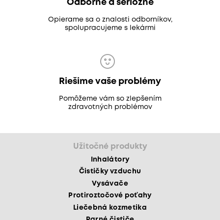
Odborne a seriózne
Opierame sa o znalosti odborníkov,
spolupracujeme s lekármi
Riešime vaše problémy
Pomôžeme vám so zlepšením
zdravotných problémov
Užitočné produkty
Inhalátory
Čističky vzduchu
Vysávače
Protiroztočové poťahy
Liečebná kozmetika
Parné čističe