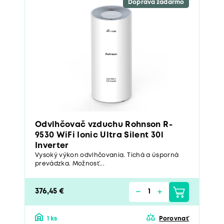
Doprava zadarmo
Odvlhčovač vzduchu Rohnson R-
9530 WiFi Ionic Ultra Silent 30l
Inverter
Vysoký výkon odvlhčovania. Tichá a úsporná
prevádzka. Možnosť...
376,45 €
1 ks
Porovnať