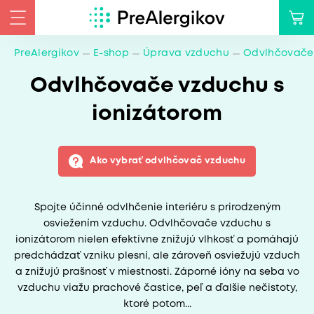
PreAlergikov
E-shop
Úprava vzduchu
Odvlhčovače
Odvlhčovače vzduchu s
ionizátorom
Ako vybrať odvlhčovač vzduchu
Spojte účinné odvlhčenie interiéru s prirodzeným
osviežením vzduchu. Odvlhčovače vzduchu s
ionizátorom nielen efektívne znižujú vlhkosť a pomáhajú
predchádzať vzniku plesní, ale zároveň osviežujú vzduch
a znižujú prašnosť v miestnosti. Záporné ióny na seba vo
vzduchu viažu prachové častice, peľ a ďalšie nečistoty,
ktoré potom...