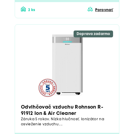
2 ks
Porovnať
Doprava zadarmo
Odvlhčovač vzduchu Rohnson R-
91912 Ion & Air Cleaner
Záruka 5 rokov. Nízka hlučnosť. Ionizátor na
osvieženie vzduchu....