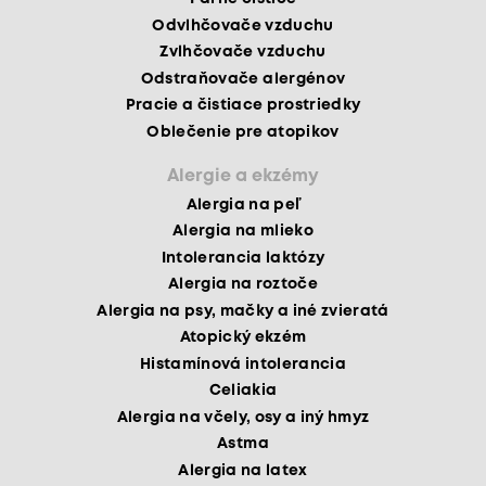
Odvlhčovače vzduchu
Zvlhčovače vzduchu
Odstraňovače alergénov
Pracie a čistiace prostriedky
Oblečenie pre atopikov
Alergie a ekzémy
Alergia na peľ
Alergia na mlieko
Intolerancia laktózy
Alergia na roztoče
Alergia na psy, mačky a iné zvieratá
Atopický ekzém
Histamínová intolerancia
Celiakia
Alergia na včely, osy a iný hmyz
Astma
Alergia na latex