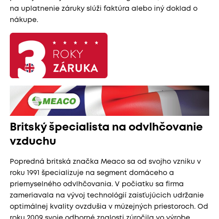
na uplatnenie záruky slúži faktúra alebo iný doklad o
nákupe.
Britský špecialista na odvlhčovanie
vzduchu
Popredná britská značka Meaco sa od svojho vzniku v
roku 1991 špecializuje na segment domáceho a
priemyselného odvlhčovania. V počiatku sa firma
zameriavala na vývoj technológií zaisťujúcich udržanie
optimálnej kvality ovzdušia v múzejných priestoroch. Od
roku 2009 svoje odborné znalosti zúročila vo výrobe