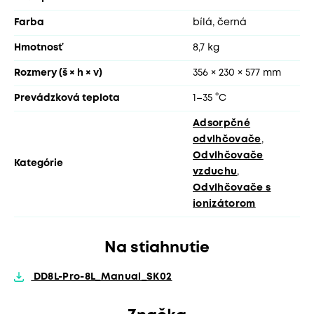
Farba
bílá, černá
Hmotnosť
8,7 kg
Rozmery (š × h × v)
356 × 230 × 577 mm
Prevádzková teplota
1–35 °C
Adsorpčné
odvlhčovače
,
Odvlhčovače
Kategórie
vzduchu
,
Odvlhčovače s
ionizátorom
Na stiahnutie
DD8L-Pro-8L_Manual_SK02