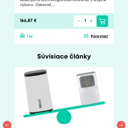
Adsorpčná technológia odvlhčovania. 2 stupne
výkonu. Časovač....
166,87 €
1 ks
Porovnať
Súvisiace články