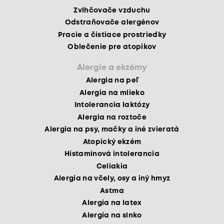
Zvlhčovače vzduchu
Odstraňovače alergénov
Pracie a čistiace prostriedky
Oblečenie pre atopikov
Alergie a ekzémy
Alergia na peľ
Alergia na mlieko
Intolerancia laktózy
Alergia na roztoče
Alergia na psy, mačky a iné zvieratá
Atopický ekzém
Histamínová intolerancia
Celiakia
Alergia na včely, osy a iný hmyz
Astma
Alergia na latex
Alergia na slnko