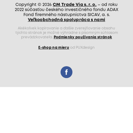
Copyright © 2026
CM Trade Via s. r. o.
– od roku
2022 súčasťou českého investičného fondu ADAX
Fond firemného nástupníctva SICAV, a. s.
Veľkoobchodná spolupráca s nami
Akékoľvek kopírovanie a ďalšie zverejňovanie obsahu
týchto stránok je možné výhradne s písomným súhlasom
prevádzkovateľa.
Podmienky používania stránok
E-shop na mieru
od PUXdesign