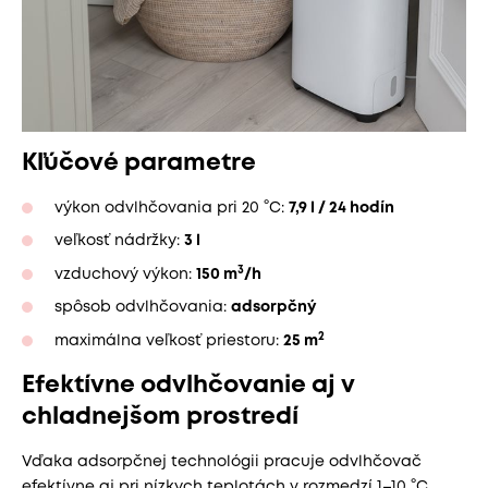
Kľúčové parametre
výkon odvlhčovania pri 20 °C:
7,9 l / 24 hodín
veľkosť nádržky:
3 l
3
vzduchový výkon:
150 m
/h
spôsob odvlhčovania:
adsorpčný
2
maximálna veľkosť priestoru:
25 m
Efektívne odvlhčovanie aj v
chladnejšom prostredí
Vďaka adsorpčnej technológii pracuje odvlhčovač
efektívne aj pri nízkych teplotách v rozmedzí 1–10 °C ,