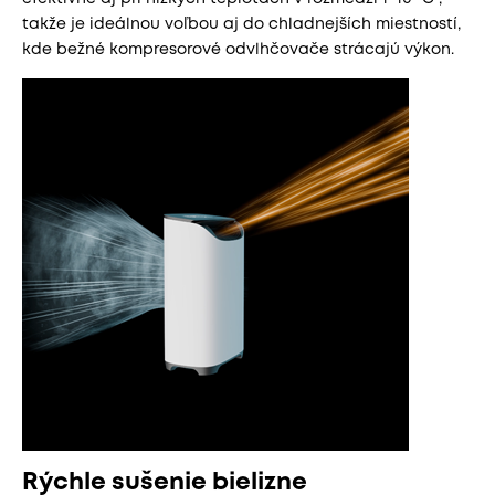
takže je ideálnou voľbou aj do chladnejších miestností,
kde bežné kompresorové odvlhčovače strácajú výkon.
Rýchle sušenie bielizne