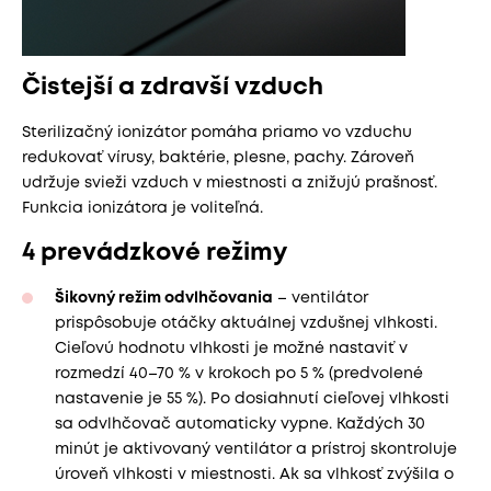
Čistejší a zdravší vzduch
Sterilizačný ionizátor pomáha priamo vo vzduchu
redukovať vírusy, baktérie, plesne, pachy. Zároveň
udržuje svieži vzduch v miestnosti a znižujú prašnosť.
Funkcia ionizátora je voliteľná.
4 prevádzkové režimy
Šikovný režim odvlhčovania
– ventilátor
prispôsobuje otáčky aktuálnej vzdušnej vlhkosti.
Cieľovú hodnotu vlhkosti je možné nastaviť v
rozmedzí 40–70 % v krokoch po 5 % (predvolené
nastavenie je 55 %). Po dosiahnutí cieľovej vlhkosti
sa odvlhčovač automaticky vypne. Každých 30
minút je aktivovaný ventilátor a prístroj skontroluje
úroveň vlhkosti v miestnosti. Ak sa vlhkosť zvýšila o