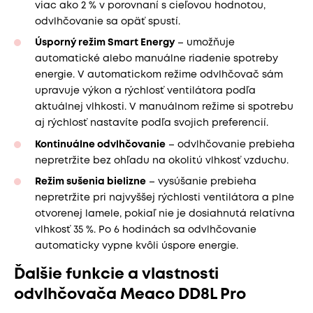
viac ako 2 % v porovnaní s cieľovou hodnotou,
odvlhčovanie sa opäť spustí.
Úsporný režim Smart Energy
– umožňuje
automatické alebo manuálne riadenie spotreby
energie. V automatickom režime odvlhčovač sám
upravuje výkon a rýchlosť ventilátora podľa
aktuálnej vlhkosti. V manuálnom režime si spotrebu
aj rýchlosť nastavíte podľa svojich preferencií.
Kontinuálne odvlhčovanie
– odvlhčovanie prebieha
nepretržite bez ohľadu na okolitú vlhkosť vzduchu.
Režim sušenia bielizne
– vysúšanie prebieha
nepretržite pri najvyššej rýchlosti ventilátora a plne
otvorenej lamele, pokiaľ nie je dosiahnutá relatívna
vlhkosť 35 %. Po 6 hodinách sa odvlhčovanie
automaticky vypne kvôli úspore energie.
Ďalšie funkcie a vlastnosti
odvlhčovača Meaco DD8L Pro