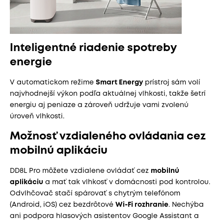
Inteligentné riadenie spotreby
energie
V automatickom režime
Smart Energy
prístroj sám volí
najvhodnejší výkon podľa aktuálnej vlhkosti, takže šetrí
energiu aj peniaze a zároveň udržuje vami zvolenú
úroveň vlhkosti.
Možnosť vzdialeného ovládania cez
mobilnú aplikáciu
DD8L Pro môžete vzdialene ovládať cez
mobilnú
aplikáciu
a mať tak vlhkosť v domácnosti pod kontrolou.
Odvlhčovač stačí spárovať s chytrým telefónom
(Android, iOS) cez bezdrôtové
Wi-Fi rozhranie
. Nechýba
ani podpora hlasových asistentov Google Assistant a