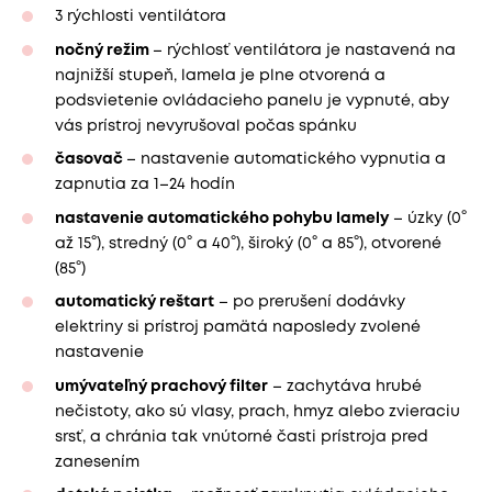
3 rýchlosti ventilátora
nočný režim
– rýchlosť ventilátora je nastavená na
najnižší stupeň, lamela je plne otvorená a
podsvietenie ovládacieho panelu je vypnuté, aby
vás prístroj nevyrušoval počas spánku
časovač
– nastavenie automatického vypnutia a
zapnutia za 1–24 hodín
nastavenie automatického pohybu lamely
– úzky (0°
až 15°), stredný (0° a 40°), široký (0° a 85°), otvorené
(85°)
automatický reštart
– po prerušení dodávky
elektriny si prístroj pamätá naposledy zvolené
nastavenie
umývateľný prachový filter
– zachytáva hrubé
nečistoty, ako sú vlasy, prach, hmyz alebo zvieraciu
srsť, a chránia tak vnútorné časti prístroja pred
zanesením