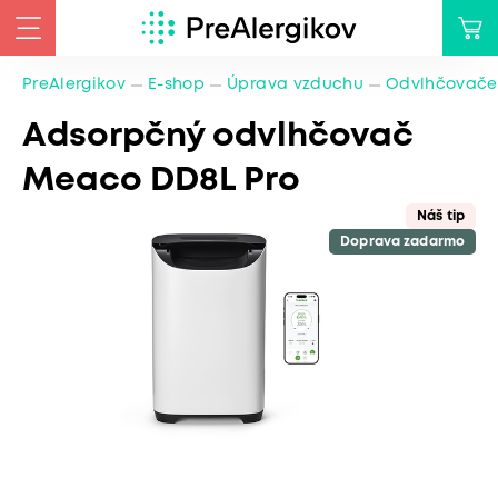
PreAlergikov
E-shop
Úprava vzduchu
Odvlhčovače
Adsorpčný odvlhčovač
Meaco DD8L Pro
Náš tip
Doprava zadarmo