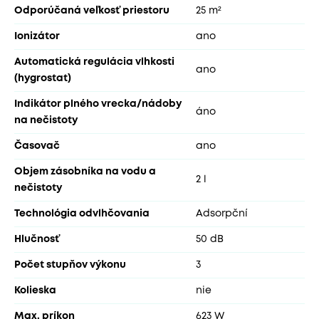
Odporúčaná veľkosť priestoru
25 m²
Ionizátor
ano
Automatická regulácia vlhkosti
ano
(hygrostat)
Indikátor plného vrecka/nádoby
áno
na nečistoty
Časovač
ano
Objem zásobníka na vodu a
2 l
nečistoty
Technológia odvlhčovania
Adsorpční
Hlučnosť
50 dB
Počet stupňov výkonu
3
Kolieska
nie
Max. príkon
623 W