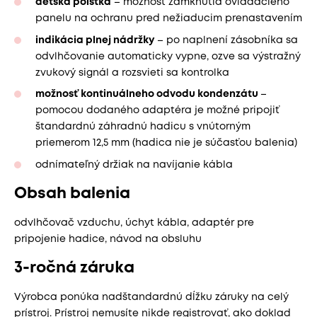
detská poistka
– možnosť zamknutia ovládacieho
panelu na ochranu pred nežiaducim prenastavením
indikácia plnej nádržky
– po naplnení zásobníka sa
odvlhčovanie automaticky vypne, ozve sa výstražný
zvukový signál a rozsvieti sa kontrolka
možnosť kontinuálneho odvodu kondenzátu
–
pomocou dodaného adaptéra je možné pripojiť
štandardnú záhradnú hadicu s vnútorným
priemerom 12,5 mm (hadica nie je súčasťou balenia)
odnímateľný držiak na navíjanie kábla
Obsah balenia
odvlhčovač vzduchu, úchyt kábla, adaptér pre
pripojenie hadice, návod na obsluhu
3-ročná záruka
Výrobca ponúka nadštandardnú dĺžku záruky na celý
prístroj. Prístroj nemusíte nikde registrovať, ako doklad