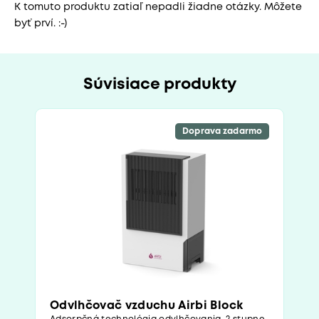
K tomuto produktu zatiaľ nepadli žiadne otázky. Môžete
byť prví. :-)
Súvisiace produkty
Doprava zadarmo
Odvlhčovač vzduchu Airbi Block