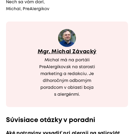
Nech sa vám darí,
Michal, PreAlergikov
Mgr. Michal Závacký
Michal má na portáli
PreAlergikov.sk na starosti
marketing a redakciu. Je
dlhoročným odborným
poradcom v oblasti boja
s alergénmi.
Súvisiace otázky v poradni
Aké potraviny vysadiť pri alergii na salicylát