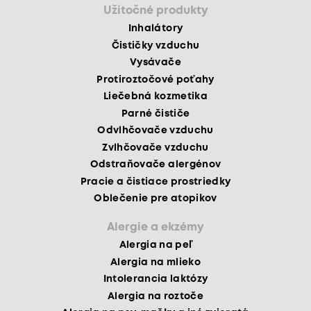
Užitočné produkty
Inhalátory
Čističky vzduchu
Vysávače
Protiroztočové poťahy
Liečebná kozmetika
Parné čističe
Odvlhčovače vzduchu
Zvlhčovače vzduchu
Odstraňovače alergénov
Pracie a čistiace prostriedky
Oblečenie pre atopikov
Alergie a ekzémy
Alergia na peľ
Alergia na mlieko
Intolerancia laktózy
Alergia na roztoče