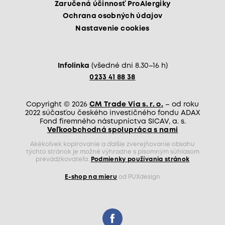
Zaručená účinnosť ProAlergiky
Ochrana osobných údajov
Nastavenie cookies
Infolinka
(všedné dni 8.30–16 h)
0233 41 88 38
Copyright © 2026
CM Trade Via s. r. o.
– od roku
2022 súčasťou českého investičného fondu ADAX
Fond firemného nástupníctva SICAV, a. s.
Veľkoobchodná spolupráca s nami
Akékoľvek kopírovanie a ďalšie zverejňovanie obsahu
týchto stránok je možné výhradne s písomným súhlasom
prevádzkovateľa.
Podmienky používania stránok
E-shop na mieru
od PUXdesign