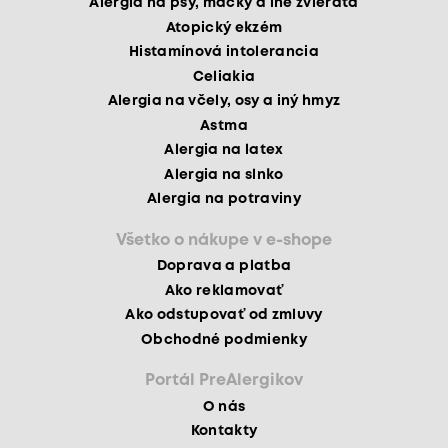
Alergia na psy, mačky a iné zvieratá
Atopický ekzém
Histamínová intolerancia
Celiakia
Alergia na včely, osy a iný hmyz
Astma
Alergia na latex
Alergia na slnko
Alergia na potraviny
Všetko o nákupe v e-shope
Doprava a platba
Ako reklamovať
Ako odstupovať od zmluvy
Obchodné podmienky
Portál PreAlergikov
O nás
Kontakty