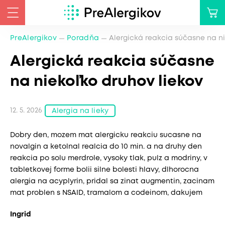
PreAlergikov
Poradňa
Alergická reakcia súčasne na ni
Alergická reakcia súčasne
na niekoľko druhov liekov
12. 5. 2026
Alergia na lieky
Dobry den, mozem mat alergicku reakciu sucasne na
novalgin a ketolnal realcia do 10 min. a na druhy den
reakcia po solu merdrole, vysoky tlak, pulz a modriny, v
tabletkovej forme bolii silne bolesti hlavy, dlhorocna
alergia na acyplyrin, pridal sa zinat augmentin, zacinam
mat problen s NSAID, tramalom a codeinom, dakujem
Ingrid