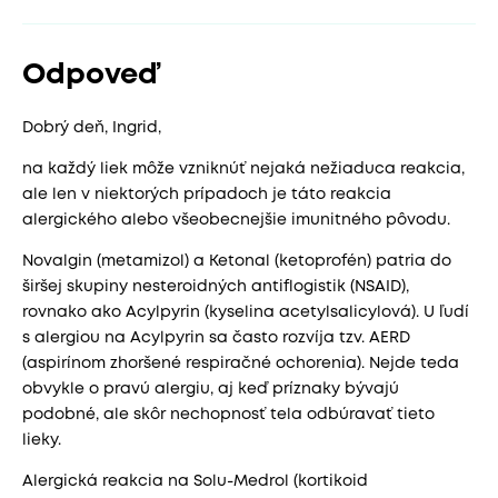
Odpoveď
Dobrý deň, Ingrid,
na každý liek môže vzniknúť nejaká nežiaduca reakcia,
ale len v niektorých prípadoch je táto reakcia
alergického alebo všeobecnejšie imunitného pôvodu.
Novalgin (metamizol) a Ketonal (ketoprofén) patria do
širšej skupiny nesteroidných antiflogistik (NSAID),
rovnako ako Acylpyrin (kyselina acetylsalicylová). U ľudí
s alergiou na Acylpyrin sa často rozvíja tzv. AERD
(aspirínom zhoršené respiračné ochorenia). Nejde teda
obvykle o pravú alergiu, aj keď príznaky bývajú
podobné, ale skôr nechopnosť tela odbúravať tieto
lieky.
Alergická reakcia na Solu-Medrol (kortikoid