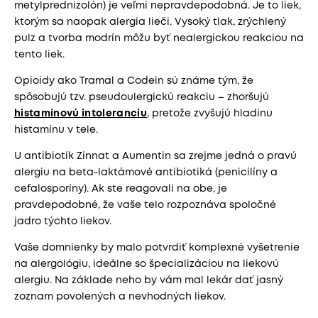
metylprednizolón) je veľmi nepravdepodobná. Je to liek,
ktorým sa naopak alergia lieči. Vysoký tlak, zrýchlený
pulz a tvorba modrín môžu byť nealergickou reakciou na
tento liek.
Opioidy ako Tramal a Codein sú známe tým, že
spôsobujú tzv. pseudoulergickú reakciu – zhoršujú
histamínovú intoleranciu
, pretože zvyšujú hladinu
histamínu v tele.
U antibiotík Zinnat a Aumentin sa zrejme jedná o pravú
alergiu na beta-laktámové antibiotiká (penicilíny a
cefalosporíny). Ak ste reagovali na obe, je
pravdepodobné, že vaše telo rozpoznáva spoločné
jadro týchto liekov.
Vaše domnienky by malo potvrdiť komplexné vyšetrenie
na alergológiu, ideálne so špecializáciou na liekovú
alergiu. Na základe neho by vám mal lekár dať jasný
zoznam povolených a nevhodných liekov.