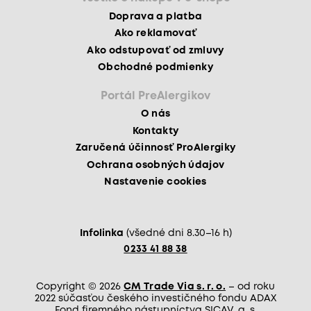
Doprava a platba
Ako reklamovať
Ako odstupovať od zmluvy
Obchodné podmienky
Portál PreAlergikov
O nás
Kontakty
Zaručená účinnosť ProAlergiky
Ochrana osobných údajov
Nastavenie cookies
Infolinka
(všedné dni 8.30–16 h)
0233 41 88 38
Copyright © 2026
CM Trade Via s. r. o.
– od roku
2022 súčasťou českého investičného fondu ADAX
Fond firemného nástupníctva SICAV, a. s.