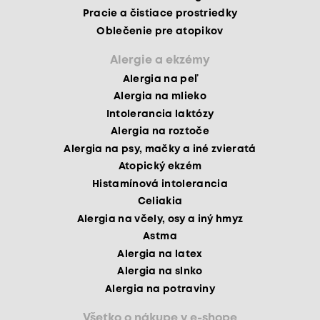
Pracie a čistiace prostriedky
Oblečenie pre atopikov
Alergie a ekzémy
Alergia na peľ
Alergia na mlieko
Intolerancia laktózy
Alergia na roztoče
Alergia na psy, mačky a iné zvieratá
Atopický ekzém
Histamínová intolerancia
Celiakia
Alergia na včely, osy a iný hmyz
Astma
Alergia na latex
Alergia na slnko
Alergia na potraviny
Všetko o nákupe v e-shope