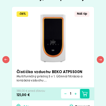
-36%
Náš tip
Čistička vzduchu BEKO ATP5500N
Multifunkčný prístroj 5 v 1. Účinná filtrácia a
ionizácia vzduchu....
188,00 € pred zľavou
121,00 €