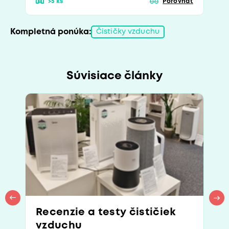
>5 ks
Porovnať
Kompletná ponúka:
Čističky vzduchu
Súvisiace články
Recenzie a testy čističiek
vzduchu