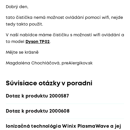
Dobrý den,
tato čistička nemá možnost ovládání pomocí wifi, nejde
tedy takto použít.
V naší nabídce máme čističku s možností wifi ovládání a
to model
Dyson TP02
.
Mějte se krásně
Magdaléna Chochláčová, preAlergikov.sk
Súvisiace otázky v poradni
Dotaz k produktu 2000587
Dotaz k produktu 2000608
Ionizačná technológia Winix PlasmaWave a jej