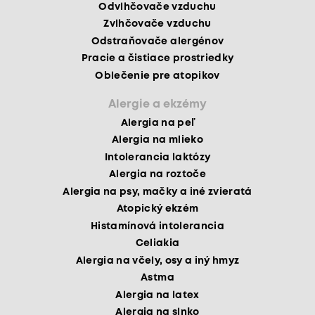
Odvlhčovače vzduchu
Zvlhčovače vzduchu
Odstraňovače alergénov
Pracie a čistiace prostriedky
Oblečenie pre atopikov
Alergie a ekzémy
Alergia na peľ
Alergia na mlieko
Intolerancia laktózy
Alergia na roztoče
Alergia na psy, mačky a iné zvieratá
Atopický ekzém
Histamínová intolerancia
Celiakia
Alergia na včely, osy a iný hmyz
Astma
Alergia na latex
Alergia na slnko