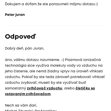
Ďakujem a dúfam že ste porozumeli môjmu dotazu.:)
Peter juran
Odpoveď
Dobrý deň, pán Juran,
áno, vášmu dotazu rozumieme. :-) Plazmová ionizačná
technológia síce využíva molekuly vody vo vzduchu na
jeho čistenie, ale nemá žiadny vplyv na úroveň vlhkosti
vzduchu. Pokiaľ by ste teda zároveň potrebovali vlhkosť
vzduchu zvyšovať, museli by ste využívať buď
samostatný
zvlhčovač vzduchu
, alebo
čističku so
vstavaným zvlhčovačom
.
Nech sa vám darí,