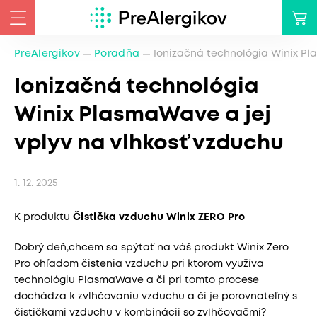
PreAlergikov
Poradňa
Ionizačná technológia Winix Pl
Ionizačná technológia
Winix PlasmaWave a jej
vplyv na vlhkosť vzduchu
1. 12. 2025
K produktu
Čistička vzduchu Winix ZERO Pro
Dobrý deň,chcem sa spýtať na váš produkt Winix Zero
Pro ohľadom čistenia vzduchu pri ktorom využíva
technológiu PlasmaWave a či pri tomto procese
dochádza k zvlhčovaniu vzduchu a či je porovnateľný s
čističkami vzduchu v kombinácii so zvlhčovačmi?