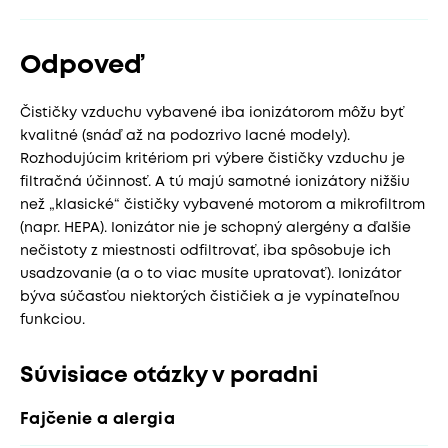
Odpoveď
Čističky vzduchu vybavené iba ionizátorom môžu byť
kvalitné (snáď až na podozrivo lacné modely).
Rozhodujúcim kritériom pri výbere čističky vzduchu je
filtračná účinnosť. A tú majú samotné ionizátory nižšiu
než „klasické“ čističky vybavené motorom a mikrofiltrom
(napr. HEPA). Ionizátor nie je schopný alergény a ďalšie
nečistoty z miestnosti odfiltrovať, iba spôsobuje ich
usadzovanie (a o to viac musíte upratovať). Ionizátor
býva súčasťou niektorých čističiek a je vypínateľnou
funkciou.
Súvisiace otázky v poradni
Fajčenie a alergia