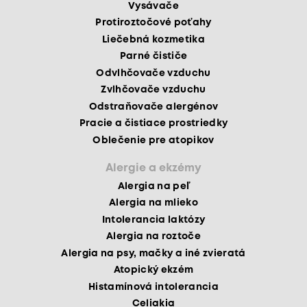
Vysávače
Protiroztočové poťahy
Liečebná kozmetika
Parné čističe
Odvlhčovače vzduchu
Zvlhčovače vzduchu
Odstraňovače alergénov
Pracie a čistiace prostriedky
Oblečenie pre atopikov
Alergie a ekzémy
Alergia na peľ
Alergia na mlieko
Intolerancia laktózy
Alergia na roztoče
Alergia na psy, mačky a iné zvieratá
Atopický ekzém
Histamínová intolerancia
Celiakia