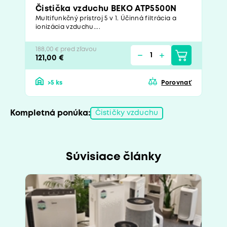
Čistička vzduchu BEKO ATP5500N
Multifunkčný prístroj 5 v 1. Účinná filtrácia a
ionizácia vzduchu....
188,00 € pred zľavou
121,00 €
>5 ks
Porovnať
Kompletná ponúka:
Čističky vzduchu
Súvisiace články