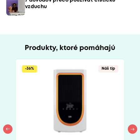
7 dôvodov prečo používať čističku
vzduchu
Produkty, ktoré pomáhajú
-36%
Náš tip