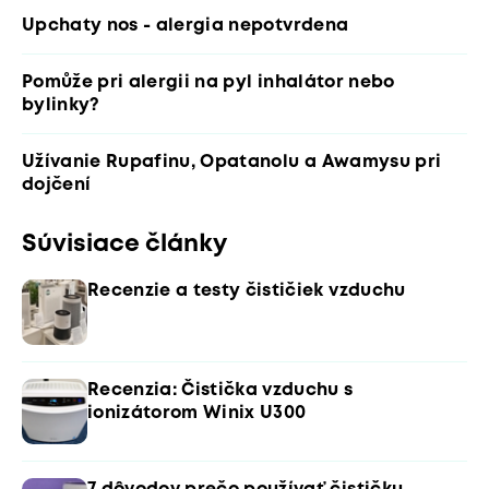
Upchaty nos - alergia nepotvrdena
Pomůže pri alergii na pyl inhalátor nebo
bylinky?
Užívanie Rupafinu, Opatanolu a Awamysu pri
dojčení
Súvisiace články
Recenzie a testy čističiek vzduchu
Recenzia: Čistička vzduchu s
ionizátorom Winix U300