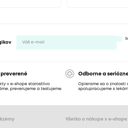
S
gikov
 preverené
Odborne a seriózn
ty v e-shope starostlivo
Opierame sa o znalosti 
áme, preverujeme a testujeme
spolupracujeme s lekár
ekzémy
Všetko o nákupe v e-shope