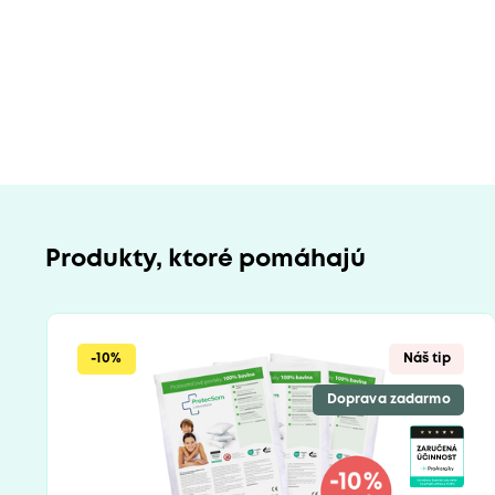
Produkty, ktoré pomáhajú
-10%
Náš tip
Doprava zadarmo