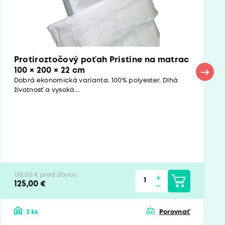
Protiroztočový poťah Pristine na matrac
100 × 200 × 22 cm
Dobrá ekonomická varianta. 100% polyester. Dlhá
životnosť a vysoká...
138,00 € pred zľavou
125,00 €
3 ks
Porovnať