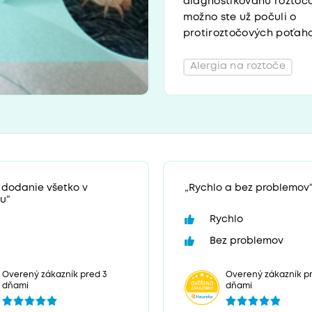
diagnostikovanú roztočo
možno ste už počuli o
protiroztočových poťahoc
Alergia na roztoče
 dodanie všetko v
„Rychlo a bez problemov
u“
Rychlo
Bez problemov
Overený zákazník pr
Overený zákazník pred 3
dňami
dňami