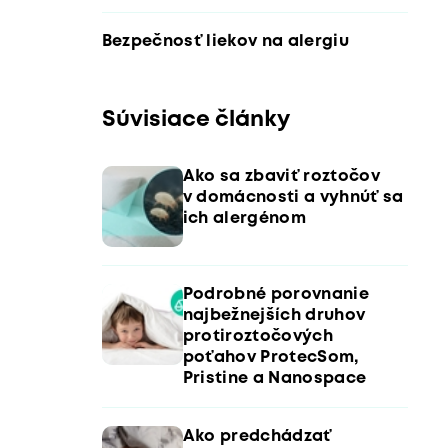
Bezpečnosť liekov na alergiu
Súvisiace články
Ako sa zbaviť roztočov
v domácnosti a vyhnúť sa
ich alergénom
Podrobné porovnanie
najbežnejších druhov
protiroztočových
poťahov ProtecSom,
Pristine a Nanospace
Ako predchádzať