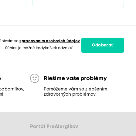
úhlasím so
spracovaním osobných údajov
.
Odoberať
Súhlas je možné kedykoľvek odvolať.
e
Riešime vaše problémy
odborníkov,
Pomôžeme vám so zlepšením
mi
zdravotných problémov
Portál PreAlergikov