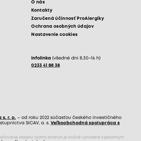
O nás
Kontakty
Zaručená účinnosť ProAlergiky
Ochrana osobných údajov
Nastavenie cookies
Infolinka
(všedné dni 8.30–16 h)
0233 41 88 38
s. r. o.
– od roku 2022 súčasťou českého investičného
tupníctva SICAV, a. s.
Veľkoobchodná spolupráca s
rejňovanie obsahu týchto stránok je možné výhradne s písomným