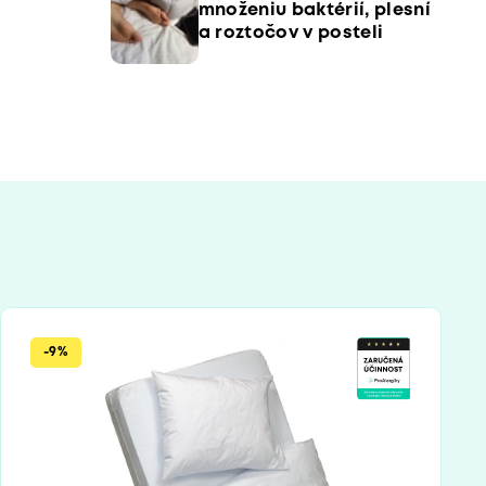
množeniu baktérií, plesní
a roztočov v posteli
-9%