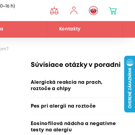
0–16 h)
ňa
Kontakty
čom?
Súvisiace otázky v poradni
Alergická reakcia na prach,
roztoče a chlpy
Pes pri alergii na roztoče
Eosinofilová nádcha a negatívne
testy na alergiu