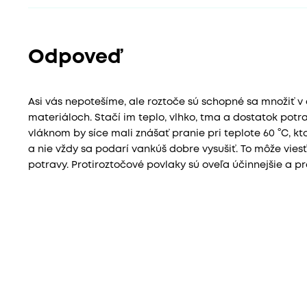
Odpoveď
Asi vás nepotešíme, ale roztoče sú schopné sa množiť v 
materiáloch. Stačí im teplo, vlhko, tma a dostatok pot
vláknom by síce mali znášať pranie pri teplote 60 °C, kt
a nie vždy sa podarí vankúš dobre vysušiť. To môže viesť
potravy. Protiroztočové povlaky sú oveľa účinnejšie a p