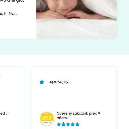
vú alergiu,
h. Na...
“
spokojný
ed 7
Overený zákazník pred 9
dňami