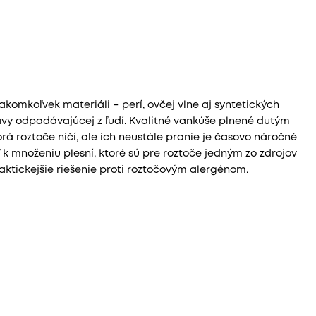
akomkoľvek materiáli – perí, ovčej vlne aj syntetických
ravy odpadávajúcej z ľudí. Kvalitné vankúše plnené dutým
orá roztoče ničí, ale ich neustále pranie je časovo náročné
 k množeniu plesní, ktoré sú pre roztoče jedným zo zdrojov
raktickejšie riešenie proti roztočovým alergénom.