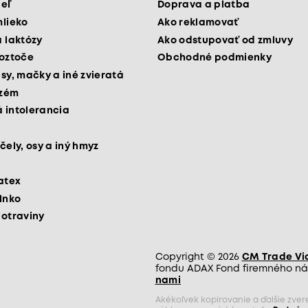
peľ
Doprava a platba
mlieko
Ako reklamovať
a laktózy
Ako odstupovať od zmluvy
roztoče
Obchodné podmienky
psy, mačky a iné zvieratá
kzém
 intolerancia
čely, osy a iný hmyz
latex
slnko
potraviny
Copyright © 2026
CM Trade Via 
fondu ADAX Fond firemného nás
nami
Akékoľvek kopírovanie a ďalšie zve