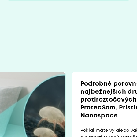
Podrobné porovn
najbežnejších dr
protiroztočovýc
ProtecSom, Pristi
Nanospace
Pokiaľ máte vy alebo vaš