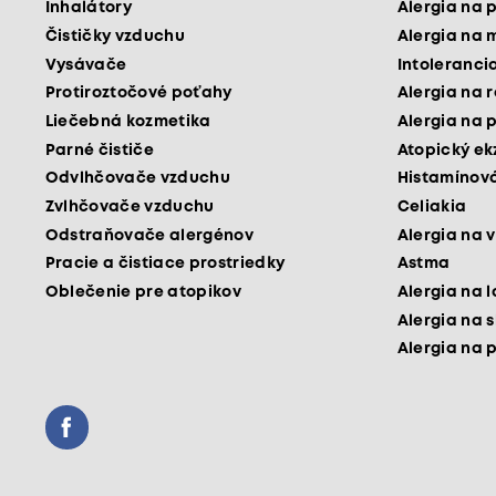
Inhalátory
Alergia na 
Čističky vzduchu
Alergia na 
Vysávače
Intoleranci
Protiroztočové poťahy
Alergia na 
Liečebná kozmetika
Alergia na 
Parné čističe
Atopický e
Odvlhčovače vzduchu
Histamínová
Zvlhčovače vzduchu
Celiakia
Odstraňovače alergénov
Alergia na v
Pracie a čistiace prostriedky
Astma
Oblečenie pre atopikov
Alergia na 
Alergia na 
Alergia na 