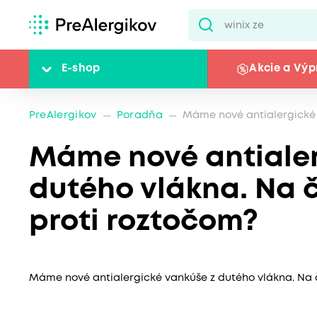
E-shop
Akcie a Výp
PreAlergikov
Poradňa
Máme nové antialergické 
Máme nové antialer
dutého vlákna. Na 
proti roztočom?
Máme nové antialergické vankúše z dutého vlákna. Na 