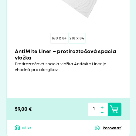
160 x 84
218 x 84
AntiMite Liner – protiroztočová spacia
vložka
Protiroztočová spacia vložka AntiMite Liner je
vhodná pre alergikov...
59,00 €
>5 ks
Porovnať