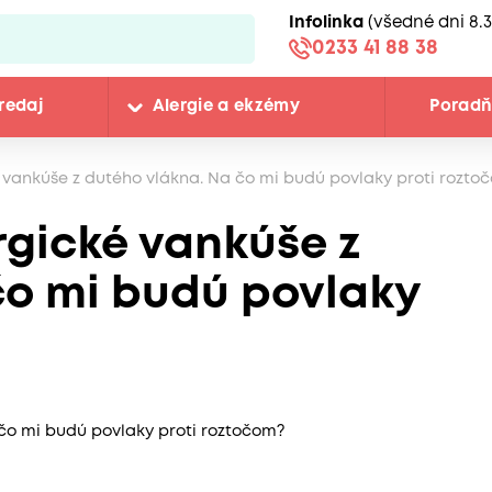
Infolinka
(všedné dni 8.3
0233 41 88 38
redaj
Alergie a ekzémy
Porad
vankúše z dutého vlákna. Na čo mi budú povlaky proti rozto
gické vankúše z
čo mi budú povlaky
čo mi budú povlaky proti roztočom?