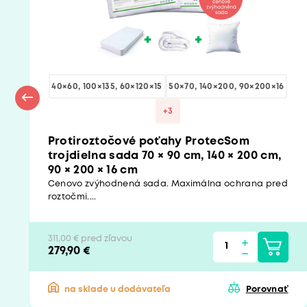
40×60, 100×135, 60×120×15
50×70, 140×200, 90×200×16
+3
Protiroztočové poťahy ProtecSom
trojdielna sada 70 × 90 cm, 140 × 200 cm,
90 × 200 × 16 cm
Cenovo zvýhodnená sada. Maximálna ochrana pred
roztočmi....
311,00 € pred zľavou
279,90 €
na sklade u dodávateľa
Porovnať