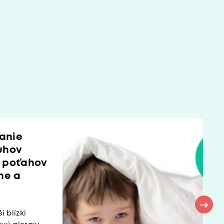
anie
uhov
h poťahov
ne a
i blízki