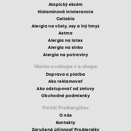
Atopický ekzém
Histamínová intolerancia
Celiakia
Alergia na včely, osy a iný hmyz
Astma
Alergia na latex
Alergia na slnko
Alergia na potraviny
Všetko o nákupe v e-shope
Doprava a platba
Ako reklamovať
Ako odstupovať od zmluvy
Obchodné podmienky
Portál PreAlergikov
O nás
Kontakty
Zaručená účinnosť ProAlergiky