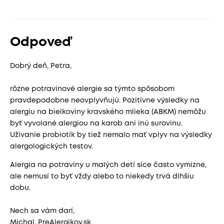
Odpoveď
Dobrý deň, Petra,
rôzne potravinové alergie sa týmto spôsobom
pravdepodobne neovplyvňujú. Pozitívne výsledky na
alergiu na bielkoviny kravského mlieka (ABKM) nemôžu
byť vyvolané alergiou na karob ani inú surovinu.
Užívanie probiotík by tiež nemalo mať vplyv na výsledky
alergologických testov.
Alergia na potraviny u malých detí síce často vymizne,
ale nemusí to byť vždy alebo to niekedy trvá dlhšiu
dobu.
Nech sa vám darí,
Michal, PreAlergikov.sk