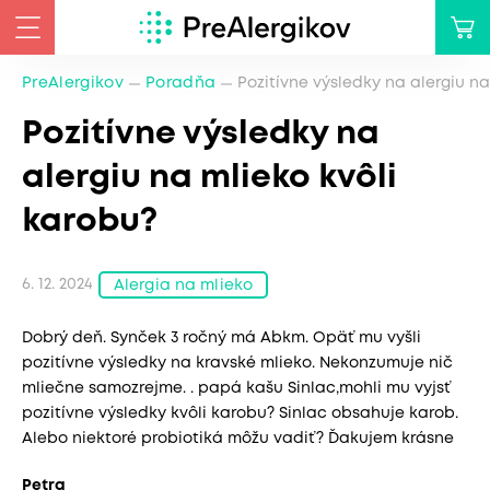
PreAlergikov
Poradňa
Pozitívne výsledky na alergiu na
Pozitívne výsledky na
alergiu na mlieko kvôli
karobu?
6. 12. 2024
Alergia na mlieko
Dobrý deň. Synček 3 ročný má Abkm. Opäť mu vyšli
pozitívne výsledky na kravské mlieko. Nekonzumuje nič
mliečne samozrejme. . papá kašu Sinlac,mohli mu vyjsť
pozitívne výsledky kvôli karobu? Sinlac obsahuje karob.
Alebo niektoré probiotiká môžu vadiť? Ďakujem krásne
Petra