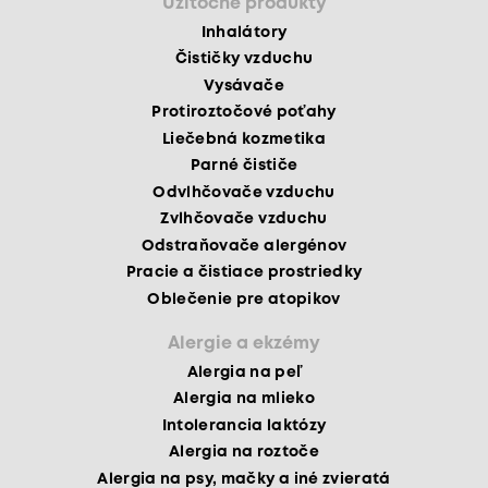
Užitočné produkty
Inhalátory
Čističky vzduchu
Vysávače
Protiroztočové poťahy
Liečebná kozmetika
Parné čističe
Odvlhčovače vzduchu
Zvlhčovače vzduchu
Odstraňovače alergénov
Pracie a čistiace prostriedky
Oblečenie pre atopikov
Alergie a ekzémy
Alergia na peľ
Alergia na mlieko
Intolerancia laktózy
Alergia na roztoče
Alergia na psy, mačky a iné zvieratá