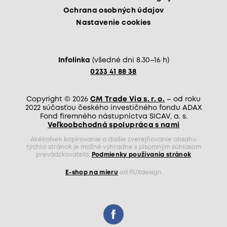
Ochrana osobných údajov
Nastavenie cookies
Infolinka
(všedné dni 8.30–16 h)
0233 41 88 38
Copyright © 2026
CM Trade Via s. r. o.
– od roku
2022 súčasťou českého investičného fondu ADAX
Fond firemného nástupníctva SICAV, a. s.
Veľkoobchodná spolupráca s nami
Akékoľvek kopírovanie a ďalšie zverejňovanie obsahu
týchto stránok je možné výhradne s písomným súhlasom
prevádzkovateľa.
Podmienky používania stránok
E-shop na mieru
od PUXdesign