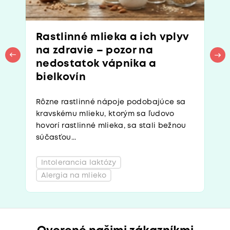
Rastlinné mlieka a ich vplyv
na zdravie – pozor na
nedostatok vápnika a
bielkovín
Rôzne rastlinné nápoje podobajúce sa
kravskému mlieku, ktorým sa ľudovo
hovorí rastlinné mlieka, sa stali bežnou
súčasťou...
Intolerancia laktózy
Alergia na mlieko