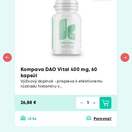
Kompava DAO Vital 400 mg, 60
kapsúl
Výživový doplnok - prispieva k efektívnemu
rozkladu histamínu v...
26,88 €
>5 ks
Porovnať