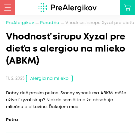
PreAlergikov
Poradňa
Vhodnosť sirupu Xyzal pre dieťa
Vhodnosť sirupu Xyzal pre
dieťa s alergiou na mlieko
(ABKM)
11. 2. 2025
Alergia na mlieko
Dobry deň.prosim pekne, 3rocny syncek ma ABKM. môže
užívať xyzal sirup? Niekde som čítala že obsahuje
mliečnu bielkovinu. Ďakujem moc.
Petra