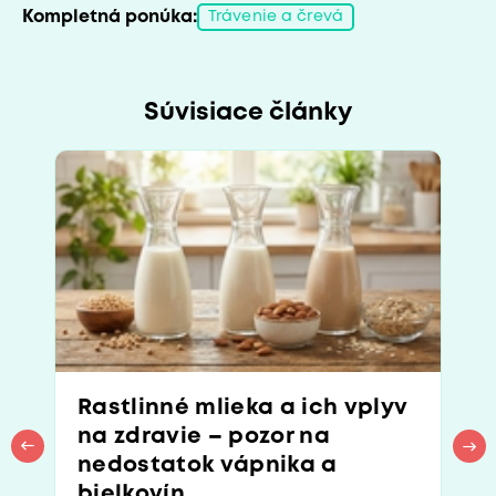
Kompletná ponúka:
Trávenie a črevá
Súvisiace články
Rastlinné mlieka a ich vplyv
na zdravie – pozor na
nedostatok vápnika a
bielkovín