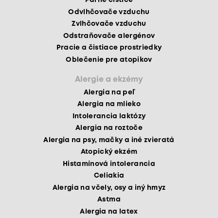
Parné čističe
Odvlhčovače vzduchu
Zvlhčovače vzduchu
Odstraňovače alergénov
Pracie a čistiace prostriedky
Oblečenie pre atopikov
Alergie a ekzémy
Alergia na peľ
Alergia na mlieko
Intolerancia laktózy
Alergia na roztoče
Alergia na psy, mačky a iné zvieratá
Atopický ekzém
Histamínová intolerancia
Celiakia
Alergia na včely, osy a iný hmyz
Astma
Alergia na latex