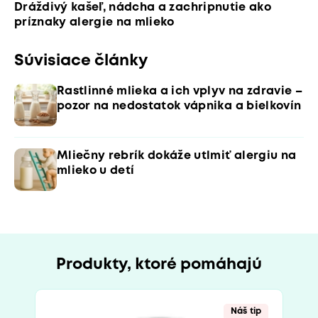
Dráždivý kašeľ, nádcha a zachripnutie ako
príznaky alergie na mlieko
Súvisiace články
Rastlinné mlieka a ich vplyv na zdravie –
pozor na nedostatok vápnika a bielkovín
Mliečny rebrík dokáže utlmiť alergiu na
mlieko u detí
Produkty, ktoré pomáhajú
Náš tip