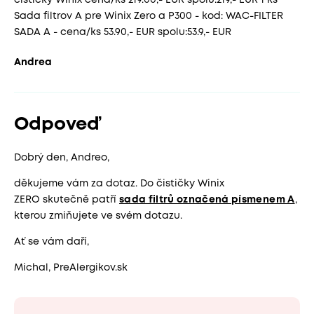
cisticky Winix cena/ks 219.00,- EUR spolu:219,- EUR 1 ks
Sada filtrov A pre Winix Zero a P300 - kod: WAC-FILTER
SADA A - cena/ks 53.90,- EUR spolu:53.9,- EUR
Andrea
Odpoveď
Dobrý den, Andreo,
děkujeme vám za dotaz. Do čističky Winix
ZERO skutečně patří
sada filtrů označená písmenem A
,
kterou zmiňujete ve svém dotazu.
Ať se vám daří,
Michal, PreAlergikov.sk