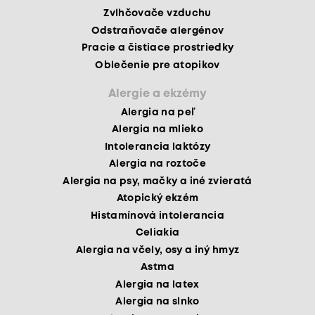
Zvlhčovače vzduchu
Odstraňovače alergénov
Pracie a čistiace prostriedky
Oblečenie pre atopikov
Alergie a ekzémy
Alergia na peľ
Alergia na mlieko
Intolerancia laktózy
Alergia na roztoče
Alergia na psy, mačky a iné zvieratá
Atopický ekzém
Histamínová intolerancia
Celiakia
Alergia na včely, osy a iný hmyz
Astma
Alergia na latex
Alergia na slnko