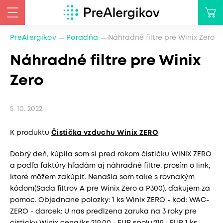
PreAlergikov
Poradňa
Náhradné filtre pre Winix Zero
Náhradné filtre pre Winix
Zero
5. 10. 2022
K produktu
Čistička vzduchu Winix ZERO
Dobrý deň, kúpila som si pred rokom čističku WINIX ZERO
a podľa faktúry hľadám aj náhradné filtre, prosím o link,
ktoré môžem zakúpiť. Nenašla som také s rovnakým
kódom(Sada filtrov A pre Winix Zero a P300). ďakujem za
pomoc. Objednane polozky: 1 ks Winix ZERO - kod: WAC-
ZERO - darcek: U nas predlzena zaruka na 3 roky pre