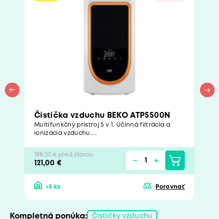
Čistička vzduchu BEKO ATP5500N
Multifunkčný prístroj 5 v 1. Účinná filtrácia a
ionizácia vzduchu....
188,00 € pred zľavou
121,00 €
>5 ks
Porovnať
Kompletná ponúka:
Čističky vzduchu