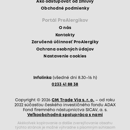
Ako odstupovať od zmluvy
Obchodné podmienky
Portál PreAlergikov
O nás
Kontakty
Zaručená účinnosť ProAlergiky
Ochrana osobných údajov
Nastavenie cookies
Infolinka
(všedné dni 8.30–16 h)
0233 41 88 38
Copyright © 2026
CM Trade Via s. r. o.
– od roku
2022 súčasťou českého investičného fondu ADAX
Fond firemného nástupníctva SICAV, a. s.
Veľkoobchodná spolupráca s nami
Akékoľvek kopírovanie a ďalšie zverejňovanie obsahu
týchto stránok je možné výhradne s písomným súhlasom