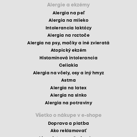
Alergie a ekzémy
Alergia na peľ
Alergia na mlieko
Intolerancia laktózy
Alergia na roztoče
Alergia na psy, mačky a iné zvieratá
Atopický ekzém
Histamínová intolerancia
Celiakia
Alergia na včely, osy a iný hmyz
Astma
Alergia na latex
Alergia na slnko
Alergia na potraviny
Všetko o nákupe v e-shope
Doprava a platba
Ako reklamovať