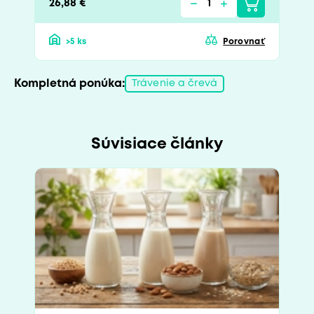
26,88 €
>5 ks
Porovnať
Kompletná ponúka:
Trávenie a črevá
Súvisiace články