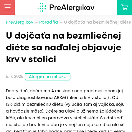
PreAlergikov
Poradňa
U dojčaťa na bezmliečnej diéte s
U dojčaťa na bezmliečnej
diéte sa naďalej objavuje
krv v stolici
6. 7. 2026
Alergia na mlieko
Dobrý deň, dcéra má 4 mesiace cca pred mesiacom jej
bola diagnostikovaná ABKM (hlien a krv v stolici) . Od
12.6 držím bezmliečnu diétu (vylúčila som aj vajíčka, sóju
a hovädzie mäso). Dcére sa uľavilo už nemá žalúdočné
kŕče, ale krv a hlien pretrváva v stolici stále. Sú dni keď
ma stolicu bez krvi alebo je v nej len nejaká nitka ale sú
dni keď tam je toho hodne, prevažne vtedy keď sa veľmi