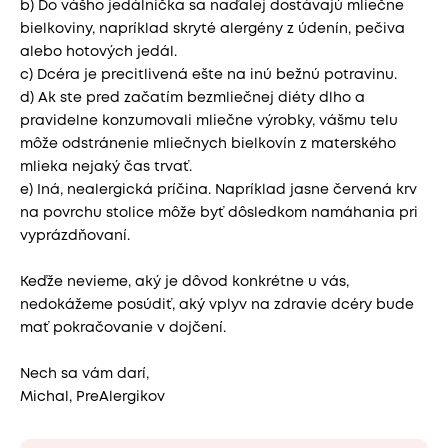
b) Do vášho jedálnička sa naďalej dostávajú mliečne
bielkoviny, napríklad skryté alergény z údenín, pečiva
alebo hotových jedál.
c) Dcéra je precitlivená ešte na inú bežnú potravinu.
d) Ak ste pred začatím bezmliečnej diéty dlho a
pravidelne konzumovali mliečne výrobky, vášmu telu
môže odstránenie mliečnych bielkovín z materského
mlieka nejaký čas trvať.
e) Iná, nealergická príčina. Napríklad jasne červená krv
na povrchu stolice môže byť dôsledkom namáhania pri
vyprázdňovaní.
Keďže nevieme, aký je dôvod konkrétne u vás,
nedokážeme posúdiť, aký vplyv na zdravie dcéry bude
mať pokračovanie v dojčení.
Nech sa vám darí,
Michal, PreAlergikov