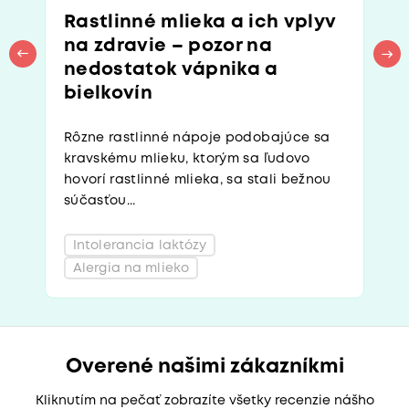
Rastlinné mlieka a ich vplyv
na zdravie – pozor na
nedostatok vápnika a
bielkovín
Rôzne rastlinné nápoje podobajúce sa
kravskému mlieku, ktorým sa ľudovo
hovorí rastlinné mlieka, sa stali bežnou
súčasťou...
Intolerancia laktózy
Alergia na mlieko
Overené našimi zákazníkmi
Kliknutím na pečať zobrazíte všetky recenzie nášho