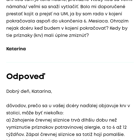
námaha/ veľmi sa snaží vytlačiť. Bolo mi doporučené
prestať kojit a prejsť na UM, ja by som rada v kojení
pokračovala aspoň do ukončenia 6. Mesiaca. Ohrozím
nejak dcéru keď budem v kojení pokračovať? Kedy by
tie príznaky (krv) mali úplne zmiznúť?
Katarína
Odpoveď
Dobrý deň, Katarína,
dôvodov, prečo sa u vašej dcéry naďalej objavuje krv v
stolici, môže byť niekoľko:
a) Zahojenie črevnej sliznice trvá dlhšiu dobu než
vymiznutie príznakov potravinovej alergie, a to 6 až 12
týždňov. Zápal črevnej sliznice sa totiž hojí pomalšie.