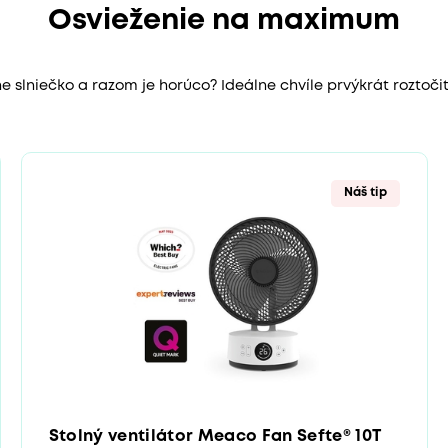
Osvieženie na maximum
e slniečko a razom je horúco? Ideálne chvíle prvýkrát roztočiť
Náš tip
Stolný ventilátor Meaco Fan Sefte® 10T