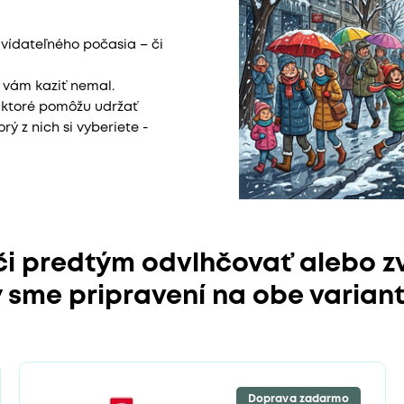
dvídateľného počasia – či
 vám kaziť nemal.
, ktoré pomôžu udržať
rý z nich si vyberiete -
 či predtým odvlhčovať alebo z
 sme pripravení na obe varianty
Doprava zadarmo