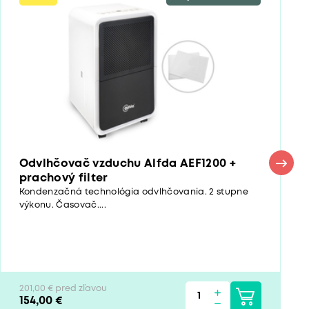
Odvlhčovač vzduchu Alfda AEF1200 +
prachový filter
Kondenzačná technológia odvlhčovania. 2 stupne
výkonu. Časovač....
201,00 € pred zľavou
154,00 €