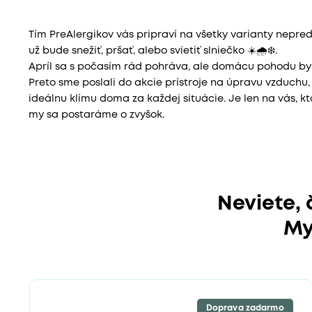
Tím PreAlergikov vás pripraví na všetky varianty nepre
už bude snežiť, pršať, alebo svietiť slniečko ☀️🌧️❄️.
Apríl sa s počasím rád pohráva, ale domácu pohodu by
Preto sme poslali do akcie prístroje na úpravu vzduchu
ideálnu klímu doma za každej situácie. Je len na vás, kto
my sa postaráme o zvyšok.
Neviete,
My
Doprava zadarmo