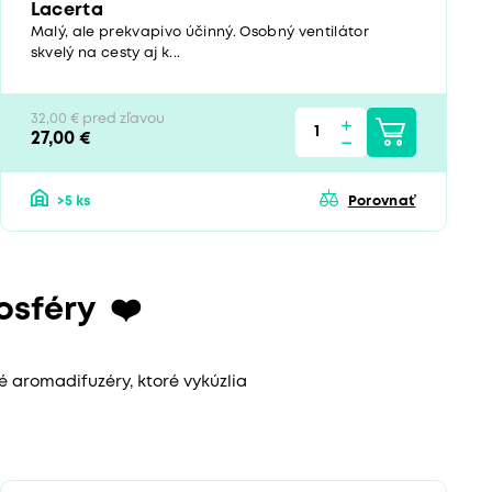
Lacerta
Malý, ale prekvapivo účinný. Osobný ventilátor
skvelý na cesty aj k...
32,00 € pred zľavou
27,00 €
>5 ks
Porovnať
osféry
❤️
é aromadifuzéry, ktoré vykúzlia