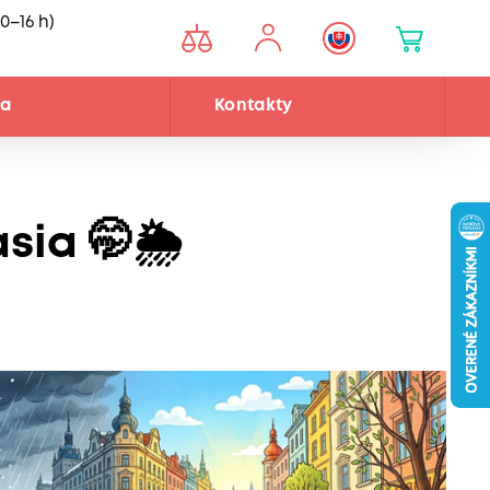
0–16 h)
ňa
Kontakty
sia 🤭🌦️