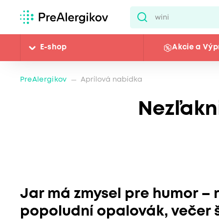
E-shop
Akcie a Výp
PreAlergikov
Aprílová nabídka
Nezľakni
Jar má zmysel pre humor – 
popoludní opalovák, večer 