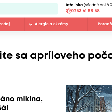
Infolinka
(všedné dni 8.3
0233 41 88 38
redaj
Alergie a ekzémy
Porad
te sa apríloveho poča
ráno mikina,
šál