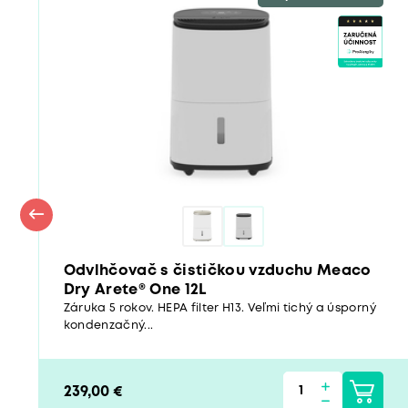
Odvlhčovač s čističkou vzduchu Meaco
Dry Arete® One 12L
Záruka 5 rokov. HEPA filter H13. Veľmi tichý a úsporný
kondenzačný...
239,00 €