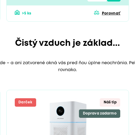
>5 ks
Porovnať
Čistý vzduch je základ...
de – a ani zatvorené okná vás pred ňou úplne neochránia. Peľ 
rovnako.
Darček
Náš tip
Doprava zadarmo