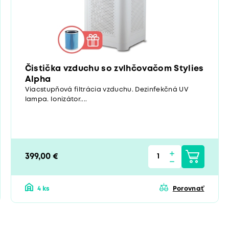
Čistička vzduchu so zvlhčovačom Stylies
Alpha
Viacstupňová filtrácia vzduchu. Dezinfekčná UV
lampa. Ionizátor....
399,00 €
4 ks
Porovnať