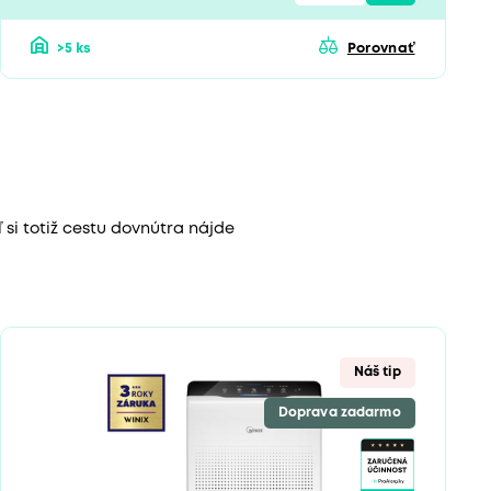
>5 ks
Porovnať
si totiž cestu dovnútra nájde
Náš tip
Doprava zadarmo