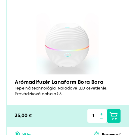
Arómadifuzér Lanaform Bora Bora
Tepelná technológia. Náladové LED osvetlenie.
Prevádzková doba až 6...
35,00 €
>5 ks
Porovnať