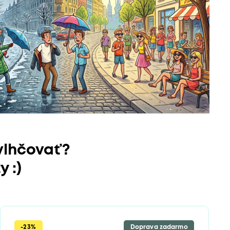
vlhčovať?
 :)
-23%
Doprava zadarmo