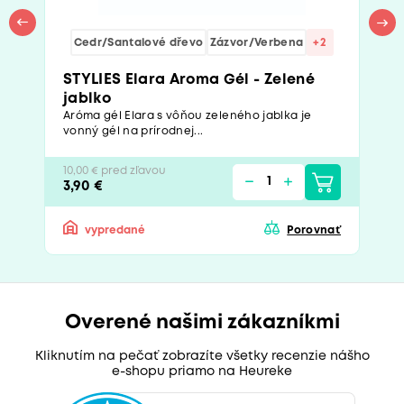
Cedr/Santalové dřevo
Zázvor/Verbena
+2
STYLIES Elara Aroma Gél - Zelené
jablko
Aróma gél Elara s vôňou zeleného jablka je
vonný gél na prírodnej...
10,00 € pred zľavou
3,90 €
vypredané
Porovnať
Overené našimi zákazníkmi
Kliknutím na pečať zobrazíte všetky recenzie nášho
e-shopu priamo na Heureke