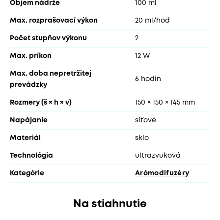
Objem nádrže
100 ml
Max. rozprašovací výkon
20 ml/hod
Počet stupňov výkonu
2
Max. príkon
12 W
Max. doba nepretržitej
6 hodin
prevádzky
Rozmery (š × h × v)
150 × 150 × 145 mm
Napájanie
síťové
Materiál
sklo
Technológia
ultrazvuková
Kategórie
Arómodifuzéry
Na stiahnutie