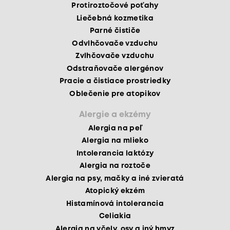
Protiroztočové poťahy
Liečebná kozmetika
Parné čističe
Odvlhčovače vzduchu
Zvlhčovače vzduchu
Odstraňovače alergénov
Pracie a čistiace prostriedky
Oblečenie pre atopikov
Alergie a ekzémy
Alergia na peľ
Alergia na mlieko
Intolerancia laktózy
Alergia na roztoče
Alergia na psy, mačky a iné zvieratá
Atopický ekzém
Histamínová intolerancia
Celiakia
Alergia na včely, osy a iný hmyz