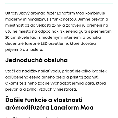
Ultrazvukový arómadifuzér Lanaform Moa kombinuje
moderný minimalizmus s funkčnosťou. Jemne prevonia
miestnosť až do veľkosti 25 m² a zároveň ju premení na
útulné miesto na odpočinok. Sklenená guľa s priemerom
20 cm skvele ladí s modernými interiérmi a ponúka
decentné farebné LED osvetlenie, ktoré dotvára
príjemnú atmosféru.
Jednoduchá obsluha
Stačí do nádržky naliať vodu, pridať niekoľko kvapiek
obľúbeného esenciálneho oleja a prístroj zapnúť.
Okamžite z neho začne vychádzať jemná para, ktorá
prevonia a zvlhčí vzduch v miestnosti.
Ďalšie funkcie a vlastnosti
arómadifuzéra Lanaform Moa