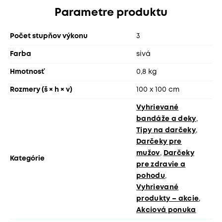
Parametre produktu
Počet stupňov výkonu
3
Farba
sivá
Hmotnosť
0,8 kg
Rozmery (š × h × v)
100 x 100 cm
Vyhrievané
bandáže a deky
,
Tipy na darčeky
,
Darčeky pre
mužov
,
Darčeky
Kategórie
pre zdravie a
pohodu
,
Vyhrievané
produkty – akcie
,
Akciová ponuka