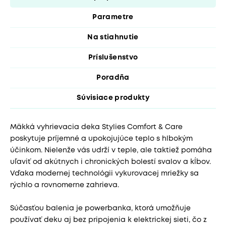
Parametre
Na stiahnutie
Príslušenstvo
Poradňa
Súvisiace produkty
Mäkká vyhrievacia deka Stylies Comfort & Care
poskytuje príjemné a upokojujúce teplo s hlbokým
účinkom. Nielenže vás udrží v teple, ale taktiež pomáha
uľaviť od akútnych i chronických bolestí svalov a kĺbov.
Vďaka modernej technológii vykurovacej mriežky sa
rýchlo a rovnomerne zahrieva.
Súčasťou balenia je powerbanka, ktorá umožňuje
používať deku aj bez pripojenia k elektrickej sieti, čo z