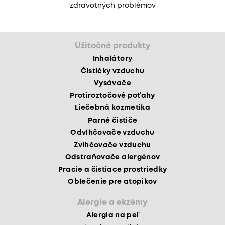
zdravotných problémov
Užitočné produkty
Inhalátory
Čističky vzduchu
Vysávače
Protiroztočové poťahy
Liečebná kozmetika
Parné čističe
Odvlhčovače vzduchu
Zvlhčovače vzduchu
Odstraňovače alergénov
Pracie a čistiace prostriedky
Oblečenie pre atopikov
Alergie a ekzémy
Alergia na peľ