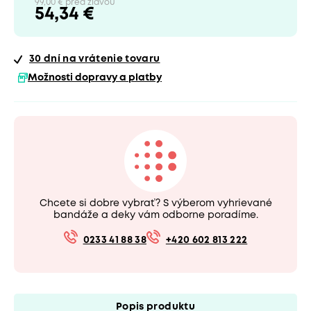
99,00 € pred zľavou
54,34 €
30 dní
na vrátenie tovaru
Možnosti dopravy a platby
Chcete si dobre vybrať? S výberom vyhrievané
bandáže a deky vám odborne poradíme.
0233 41 88 38
+420 602 813 222
Popis produktu