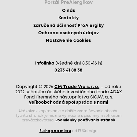
Portál PreAlergikov
O nás
Kontakty
Zaručená účinnosť ProAlergiky
Ochrana osobných údajov
Nastavenie cookies
Infolinka
(všedné dni 8.30–16 h)
0233 41 88 38
Copyright © 2026
CM Trade Via s. r. o.
– od roku
2022 súčasťou českého investičného fondu ADAX
Fond firemného nástupníctva SICAV, a. s.
Veľkoobchodná spolupráca s nami
Akékoľvek kopírovanie a ďalšie zverejňovanie obsahu
týchto stránok je možné výhradne s písomným súhlasom
prevádzkovateľa.
Podmienky používania stránok
E-shop na mieru
od PUXdesign