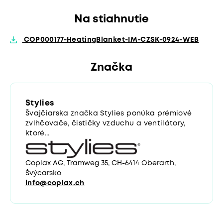
Na stiahnutie
COP000177-HeatingBlanket-IM-CZSK-0924-WEB
Značka
Stylies
Švajčiarska značka Stylies ponúka prémiové
zvlhčovače, čističky vzduchu a ventilátory,
ktoré...
Coplax AG, Tramweg 35, CH-6414 Oberarth,
Švýcarsko
info@coplax.ch