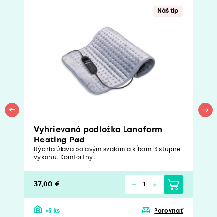
Náš tip
Vyhrievaná podložka Lanaform
Heating Pad
Rýchla úľava boľavým svalom a kĺbom. 3 stupne
výkonu. Komfortný...
37,00 €
>5 ks
Porovnať