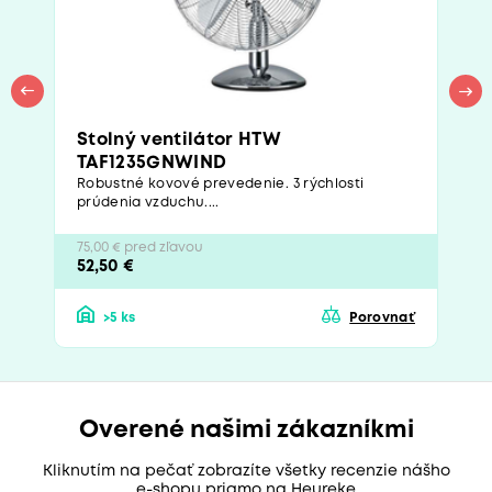
Stolný ventilátor HTW
TAF1235GNWIND
Robustné kovové prevedenie. 3 rýchlosti
prúdenia vzduchu....
75,00 € pred zľavou
52,50 €
>5 ks
Porovnať
Overené našimi zákazníkmi
Kliknutím na pečať zobrazíte všetky recenzie nášho
e-shopu priamo na Heureke