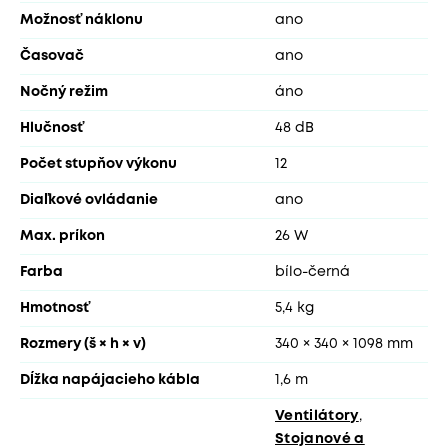
Možnosť náklonu
ano
Časovač
ano
Nočný režim
áno
Hlučnosť
48 dB
Počet stupňov výkonu
12
Diaľkové ovládanie
ano
Max. príkon
26 W
Farba
bílo-černá
Hmotnosť
5,4 kg
Rozmery (š × h × v)
340 × 340 × 1098 mm
Dĺžka napájacieho kábla
1,6 m
Ventilátory
,
Stojanové a