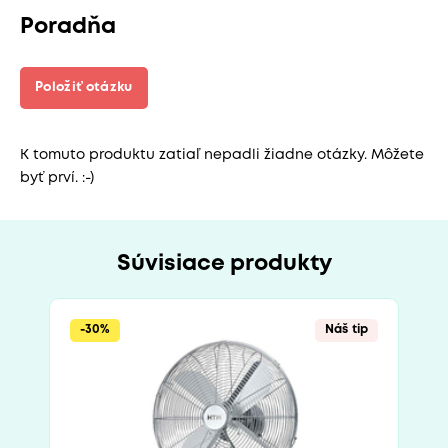
Poradňa
Položiť otázku
K tomuto produktu zatiaľ nepadli žiadne otázky. Môžete
byť prví. :-)
Súvisiace produkty
-30%
Náš tip