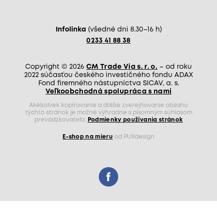
Infolinka
(všedné dni 8.30–16 h)
0233 41 88 38
Copyright © 2026
CM Trade Via s. r. o.
– od roku
2022 súčasťou českého investičného fondu ADAX
Fond firemného nástupníctva SICAV, a. s.
Veľkoobchodná spolupráca s nami
Akékoľvek kopírovanie a ďalšie zverejňovanie obsahu
týchto stránok je možné výhradne s písomným súhlasom
prevádzkovateľa.
Podmienky používania stránok
E-shop na mieru
od PUXdesign