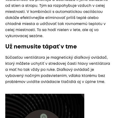
od stien a stropu. Tým sa rozpohybuje vzduch v celej
miestnosti. V kombinácii s automatickou osciláciou
dokáže efektívnejšie eliminovať príliš teplé alebo
chladné miesta a udržovať tak rovnomernú teplotu v
celej miestnosti. To sa hodí nielen v lete, ale aj vo
vykurovacej sezóne.
Už nemusíte tápať v tme
Súčasťou ventilátora je magnetický diaľkový ovládač,
ktorý môžete uchytiť v stredovej časti hlavy ventilátora
a mať ho tak vždy po ruke. Diaľkový ovládač je
vybavený nočným podsvietením, vďaka ktorému bez
problémov uvidíte ovládacie tlačidlá aj v úplne tme.