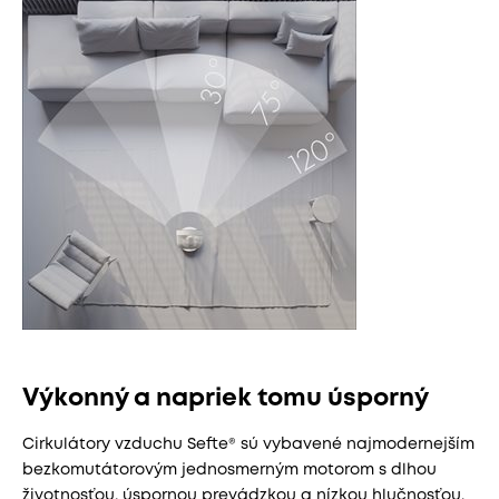
Výkonný a napriek tomu úsporný
Cirkulátory vzduchu Sefte® sú vybavené najmodernejším
bezkomutátorovým jednosmerným motorom s dlhou
životnosťou, úspornou prevádzkou a nízkou hlučnosťou.