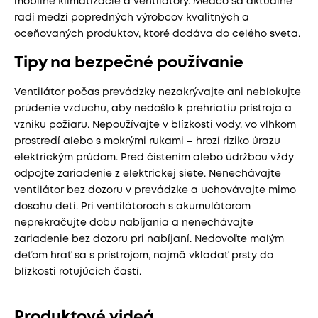
mobilné klimatizácie a ventilátory. Meaco sa aktuálne
radí medzi popredných výrobcov kvalitných a
oceňovaných produktov, ktoré dodáva do celého sveta.
Tipy na bezpečné používanie
Ventilátor počas prevádzky nezakrývajte ani neblokujte
prúdenie vzduchu, aby nedošlo k prehriatiu prístroja a
vzniku požiaru. Nepoužívajte v blízkosti vody, vo vlhkom
prostredí alebo s mokrými rukami – hrozí riziko úrazu
elektrickým prúdom. Pred čistením alebo údržbou vždy
odpojte zariadenie z elektrickej siete. Nenechávajte
ventilátor bez dozoru v prevádzke a uchovávajte mimo
dosahu detí. Pri ventilátoroch s akumulátorom
neprekračujte dobu nabíjania a nenechávajte
zariadenie bez dozoru pri nabíjaní. Nedovoľte malým
deťom hrať sa s prístrojom, najmä vkladať prsty do
blízkosti rotujúcich častí.
Produktové videá