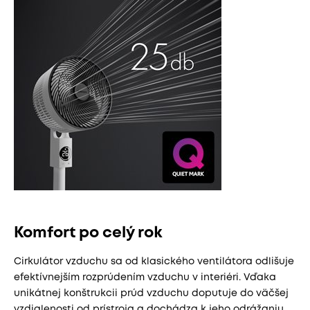
Komfort po celý rok
Cirkulátor vzduchu sa od klasického ventilátora odlišuje
efektívnejším rozprúdením vzduchu v interiéri. Vďaka
unikátnej konštrukcii prúd vzduchu doputuje do väčšej
vzdialenosti od prístroja a dochádza k jeho odrážaniu