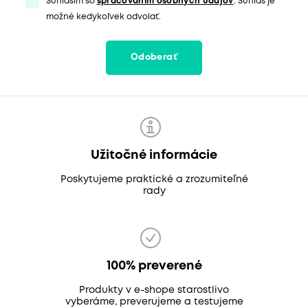
Súhlasím so
spracovaním osobných údajov
. Súhlas je
možné kedykoľvek odvolať.
Odoberať
Užitočné informácie
Poskytujeme praktické a zrozumiteľné
rady
100% preverené
Produkty v e-shope starostlivo
vyberáme, preverujeme a testujeme