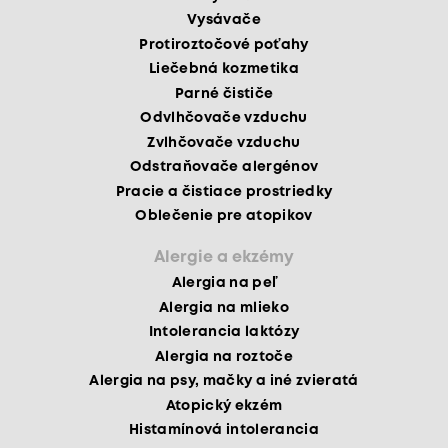
Vysávače
Protiroztočové poťahy
Liečebná kozmetika
Parné čističe
Odvlhčovače vzduchu
Zvlhčovače vzduchu
Odstraňovače alergénov
Pracie a čistiace prostriedky
Oblečenie pre atopikov
Alergie a ekzémy
Alergia na peľ
Alergia na mlieko
Intolerancia laktózy
Alergia na roztoče
Alergia na psy, mačky a iné zvieratá
Atopický ekzém
Histamínová intolerancia