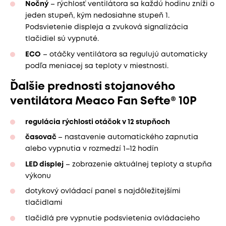
Nočný
– rýchlosť ventilátora sa každú hodinu zníži o
jeden stupeň, kým nedosiahne stupeň 1.
Podsvietenie displeja a zvuková signalizácia
tlačidiel sú vypnuté.
ECO
– otáčky ventilátora sa regulujú automaticky
podľa meniacej sa teploty v miestnosti.
Ďalšie prednosti stojanového
ventilátora Meaco Fan Sefte® 10P
regulácia rýchlosti otáčok v 12 stupňoch
časovač
– nastavenie automatického zapnutia
alebo vypnutia v rozmedzí 1–12 hodín
LED displej
– zobrazenie aktuálnej teploty a stupňa
výkonu
dotykový ovládací panel s najdôležitejšími
tlačidlami
tlačidlá pre vypnutie podsvietenia ovládacieho