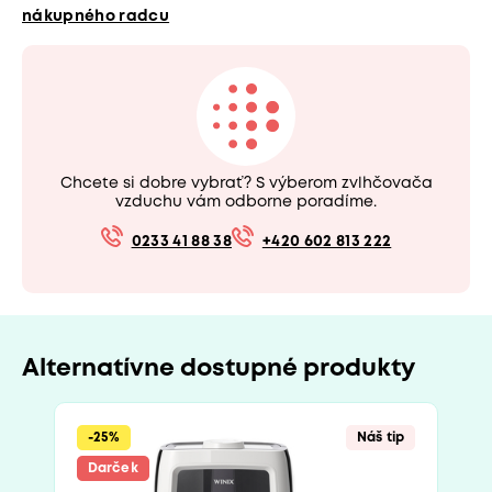
nákupného radcu
Chcete si dobre vybrať? S výberom zvlhčovača
vzduchu vám odborne poradíme.
0233 41 88 38
+420 602 813 222
Alternatívne dostupné produkty
-25%
Náš tip
Darček