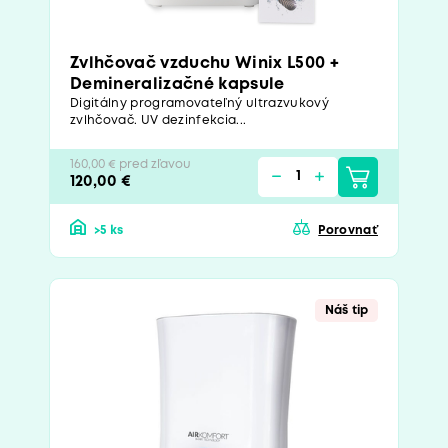
Zvlhčovač vzduchu Winix L500 +
Demineralizačné kapsule
Digitálny programovateľný ultrazvukový
zvlhčovač. UV dezinfekcia...
160,00 € pred zľavou
120,00 €
>5 ks
Porovnať
Náš tip