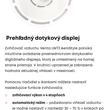
Prehľadný dotykový displej
Zvlhčovač vzduchu Venta LW73 AeroStyle ponúka
intuitívne ovládanie prostredníctvom dotykového
digitálneho displeja, ktorý je umiestnený na hornej
strane prístroja. V kružnici uprostred je zobrazená
hodnota aktuálnej vlhkosti v miestnosti.
Pomocou tlačidiel s ikonkami môžete nastaviť
nasledujúce funkcie zvlhčovača:
zvlhčovací výkon v 4 stupňoch
automatický režim
– požadovanú vlhkosť vzduchu
je možné nastaviť v rozmedzí 30 – 70 % v krokoch po