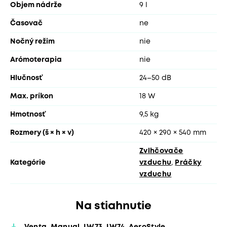
Objem nádrže
9 l
Časovač
ne
Nočný režim
nie
Arómoterapia
nie
Hlučnosť
24–50 dB
Max. príkon
18 W
Hmotnosť
9,5 kg
Rozmery (š × h × v)
420 × 290 × 540 mm
Zvlhčovače
Kategórie
vzduchu
,
Práčky
vzduchu
Na stiahnutie
Venta_Manual_LW73_LW74_AeroStyle