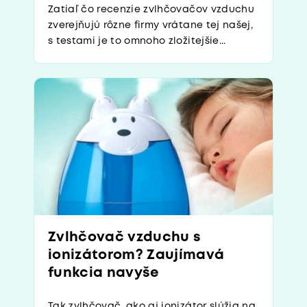
Zatiaľ čo recenzie zvlhčovačov vzduchu
zverejňujú rôzne firmy vrátane tej našej,
s testami je to omnoho zložitejšie...
Zvlhčovač vzduchu s
ionizátorom? Zaujímavá
funkcia navyše
Tak zvlhčovač, ako aj ionizátor slúžia na