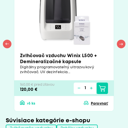
Zvlhčovač vzduchu Winix L500 +
Demineralizačné kapsule
Digitálny programovateľný ultrazvukový
zvlhčovač. UV dezinfekcia...
160,00 € pred zľavou
120,00 €
>5 ks
Porovnať
Súvisiace kategórie e-shopu