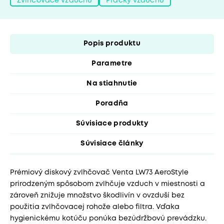
Zvlhčovače vzduchu
Práčky vzduchu
Popis produktu
Parametre
Na stiahnutie
Poradňa
Súvisiace produkty
Súvisiace články
Prémiový diskový zvlhčovač Venta LW73 AeroStyle
prirodzeným spôsobom zvlhčuje vzduch v miestnosti a
zároveň znižuje množstvo škodlivín v ovzduší bez
použitia zvlhčovacej rohože alebo filtra. Vďaka
hygienickému kotúču ponúka bezúdržbovú prevádzku.