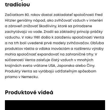
tradíciou
Začiatkom 80. rokov dostal zakladateľ spoločnosti Fred
Hitzler geniálny nápad, ako zvlhčovať vzduch v interiéri
a zároveň znižovať škodliviny, ktoré sa prirodzene
zachytávajú vo vode. Zrodil sa základný princíp práčky
vzduchu. V roku 1981 došlo k založeniu spoločnosti Venta
a na trh boli uvedené prvé modely zvlhčovačov. Obľuba
produktov rástla a vďaka inováciám a rozšíreniu výroby
mohla spoločnosť expandovať na zahraničné trhy. V
súčasnosti Venta zaisťuje čistý vzduch v mnohých
krajinách sveta vrátane USA, Japonska alebo Číny.
Produkty Venta sa vyrábajú udržateľným spôsobom
priamo v Nemecku.
Produktové videá