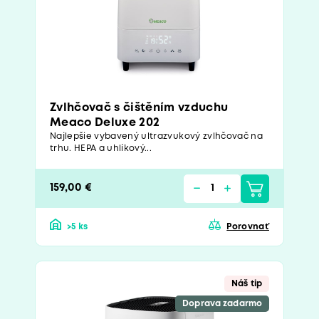
Zvlhčovač s čištěním vzduchu
Meaco Deluxe 202
Najlepšie vybavený ultrazvukový zvlhčovač na
trhu. HEPA a uhlíkový...
159,00 €
>5 ks
Porovnať
Náš tip
Doprava zadarmo