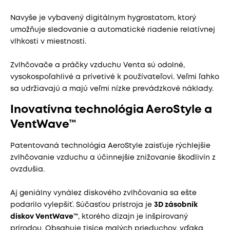
Navyše je vybavený digitálnym hygrostatom, ktorý
umožňuje sledovanie a automatické riadenie relatívnej
vlhkosti v miestnosti.
Zvlhčovače a práčky vzduchu Venta sú odolné,
vysokospoľahlivé a prívetivé k používateľovi. Veľmi ľahko
sa udržiavajú a majú veľmi nízke prevádzkové náklady.
Inovatívna technológia AeroStyle a
VentWave™
Patentovaná technológia AeroStyle zaisťuje rýchlejšie
zvlhčovanie vzduchu a účinnejšie znižovanie škodlivín z
ovzdušia.
Aj geniálny vynález diskového zvlhčovania sa ešte
podarilo vylepšiť. Súčasťou prístroja je
3D zásobník
diskov VentWave™
, ktorého dizajn je inšpirovaný
prírodou. Obsahuje tisíce malých prieduchov, vďaka