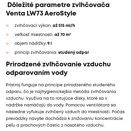
Dôležité parametre zvlhčovača
Venta LW73 AeroStyle
zvlhčovací výkon:
až 515 ml/h
veľkosť miestnosti:
až 70 m²
objem nádržky:
9 l
princíp zvlhčovania:
studený odpar
Prirodzené zvlhčovanie vzduchu
odparovaním vody
Prístroj funguje na princípe prirodzeného studeného
odparu, čo je najhygienickejšia metóda zvlhčovania
vzduchu. Využíva na to rotujúce disky, ktoré sa v
nádržke namáčajú do vody. Pomocou ventilátora sa
následne vyfukuje zvlhčený vzduch do miestnosti. Počas
prevádzky navyše dochádza k znižovaniu koncentrácie
peľu a prachových častíc z nasatého vzduchu.