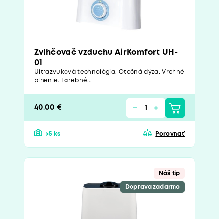
Zvlhčovač vzduchu AirKomfort UH-
01
Ultrazvuková technológia. Otočná dýza. Vrchné
plnenie. Farebné...
40,00 €
>5 ks
Porovnať
Náš tip
Doprava zadarmo