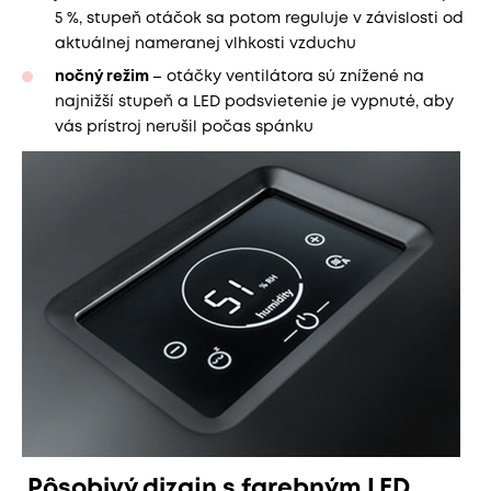
5 %, stupeň otáčok sa potom reguluje v závislosti od
aktuálnej nameranej vlhkosti vzduchu
nočný režim
– otáčky ventilátora sú znížené na
najnižší stupeň a LED podsvietenie je vypnuté, aby
vás prístroj nerušil počas spánku
Pôsobivý dizajn s farebným LED