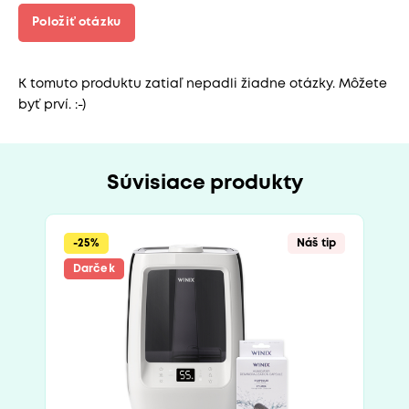
Položiť otázku
K tomuto produktu zatiaľ nepadli žiadne otázky. Môžete
byť prví. :-)
Súvisiace produkty
-25%
Náš tip
Darček