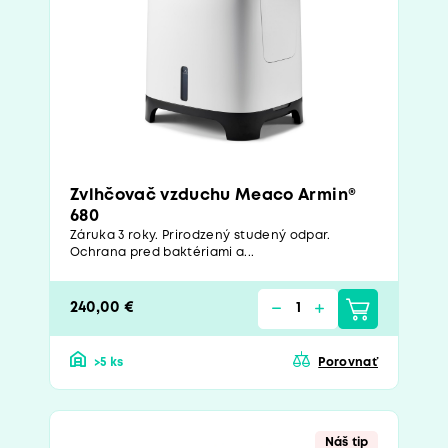
Zvlhčovač vzduchu Meaco Armin®
680
Záruka 3 roky. Prirodzený studený odpar.
Ochrana pred baktériami a...
240,00 €
>5 ks
Porovnať
Náš tip