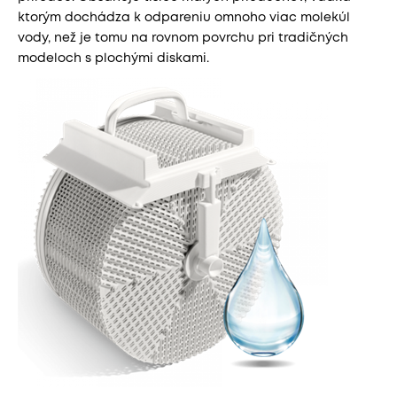
ktorým dochádza k odpareniu omnoho viac molekúl
vody, než je tomu na rovnom povrchu pri tradičných
modeloch s plochými diskami.