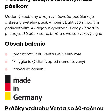
pásikom
Moderný zaoblený dizajn zvlhčovača podčiarkuje
diskrétny svetelný pásik Ambient Light LED s modrým
podsvietením. Ak dôjde k vyčerpaniu vody v nádržke
prístroja, LED pásik sa rozbliká a ozve sa zvukový signál.
Obsah balenia
práčka vzduchu Venta LW73 AeroStyle
1× hygienický disk (vopred namontovaný)
návod na obsluhu
Práčky vzduchu Venta so 40-ročnou