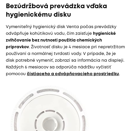
Bezúdržbová prevádzka vďaka
hygienickému disku
Vymeniteľný hygienický disk Venta počas prevádzky
odvápňuje kohútikovú vodu, čím zaisťuje
hygienické
zvlhčovanie bez nutnosti použitia chemických
prípravkov
. Životnosť disku je 4 mesiace pri nepretržitom
používaní a normálnej tvrdosti vody. V prípade, že je
disk potrebné vymeniť, zobrazí sa informácia na displeji.
Každých 6 mesiacov sa odporúča nádržku vyčistiť
pomocou
čistiaceho a odvápňovacieho prostriedku
.