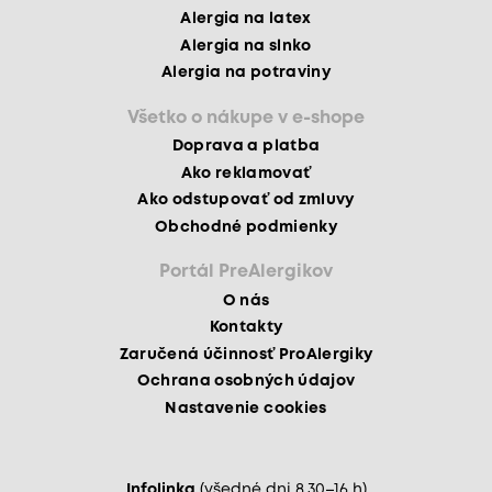
Alergia na latex
Alergia na slnko
Alergia na potraviny
Všetko o nákupe v e-shope
Doprava a platba
Ako reklamovať
Ako odstupovať od zmluvy
Obchodné podmienky
Portál PreAlergikov
O nás
Kontakty
Zaručená účinnosť ProAlergiky
Ochrana osobných údajov
Nastavenie cookies
Infolinka
(všedné dni 8.30–16 h)