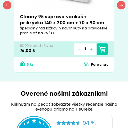
Cleany 95 súprava vankúš +
prikrývka 140 x 200 cm + 70 x 90 cm
Špeciálny rad lôžkovín navrhnutý na pravidelné
pranie až na 95 ° C,...
82,00 € pred zľavou
76,00 €
5 ks
Porovnať
Overené našimi zákazníkmi
Kliknutím na pečať zobrazíte všetky recenzie nášho
e-shopu priamo na Heureke