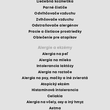
Liečebná kozmetika
Parné čističe
Odvlhčovače vzduchu
Zvlhčovače vzduchu
Odstraňovače alergénov
Pracie a čistiace prostriedky
Oblečenie pre atopikov
Alergie a ekzémy
Alergia na peľ
Alergia na mlieko
Intolerancia laktózy
Alergia na roztoče
Alergia na psy, mačky a iné zvieratá
Atopický ekzém
Histamínová intolerancia
Celiakia
Alergia na včely, osy a iný hmyz
Astma