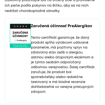
Lôžkoviny používajte iba na určený účel a pravidelne
ich perte podľa pokynov na štítku, aby sa na nich
nedržali choroboplodné zárodky.
Zaručená účinnosť PreAlergikov
Tento certifikát garantuje, že daný
produkt spĺňa výrobcom udávané
parametre, má pozitívny vplyv na
zdravotný stav osôb s alergiou,
astmou alebo atopickým ekzémom a
je týmto osobám odporúčaný
odbornou verejnosťou. Ďalej certifikát
zaručuje, že produkt bol
spotrebiteľsky alebo redakčne
testovaný a má kladné recenzie
dohľadateľné vo verejne prístupných
zdrojoch.