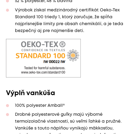
52 % polyester, 48 % bavlna
Výrobok získal medzinárodný certifikát Oeko-Tex
Standard 100 triedy 1, ktorý zaručuje, že spĺňa
najprísnejšie limity pre obsah chemikálií, a je teda
bezpečný aj pre najmenšie deti.
Výplň vankúša
100% polyester Amball®
Drobné polyesterové guľky majú výborné
termoizolačné vlastnosti, sú veľmi ľahké a pružné.
Vankúše s touto náplňou vynikajú mäkkosťou,