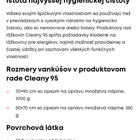
Istota najvyššej hygienickej čistoty
Vďaka svojím špičkovým vlastnostiam sa používajú tiež
v prevádzkach s vysokými nárokmi na hygienickú
čistotu, ako sú nemocnice alebo hotely. Produktový rad
lôžkovín Cleany 95 spĺňa požiadavky kladené na
lôžkoviny pre alergikov, najmä možnosť pravidelnej a
častej údržby pri zachovaní všetkých funkčných
vlastností.
Rozmery vankúšov v produktovom
rade Cleany 95
70×90 cm so zipsom na úpravu množstva náplne,
1000 g
50×70 cm so zipsom na úpravu množstva náplne, 550
g
Povrchová látka