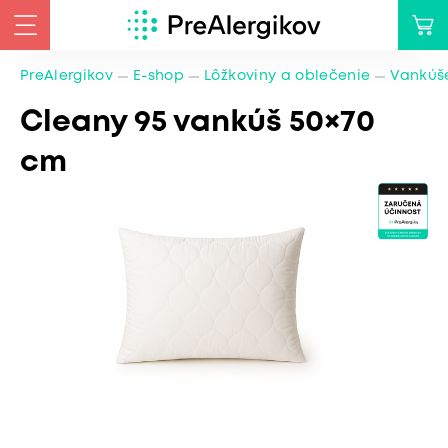
PreAlergikov
E-shop
Lôžkoviny a oblečenie
Vankúše
Cleany 95 vankúš 50×70
cm