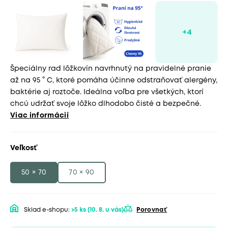
Špeciálny rad lôžkovín navrhnutý na pravidelné pranie
až na 95 ° C, ktoré pomáha účinne odstraňovať alergény,
baktérie aj roztoče. Ideálna voľba pre všetkých, ktorí
chcú udržať svoje lôžko dlhodobo čisté a bezpečné.
Viac informácií
Veľkosť
50 × 70
70 × 90
Sklad e-shopu:
>5 ks
(10. 8. u vás)
Porovnať