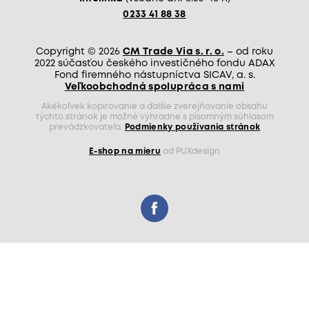
0233 41 88 38
Copyright © 2026
CM Trade Via s. r. o.
– od roku
2022 súčasťou českého investičného fondu ADAX
Fond firemného nástupníctva SICAV, a. s.
Veľkoobchodná spolupráca s nami
Akékoľvek kopírovanie a ďalšie zverejňovanie obsahu
týchto stránok je možné výhradne s písomným súhlasom
prevádzkovateľa.
Podmienky používania stránok
E-shop na mieru
od PUXdesign