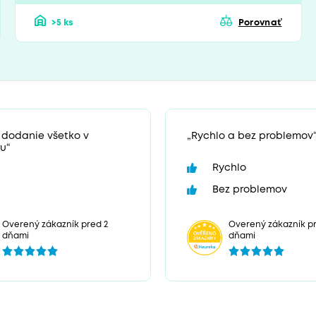
>5 ks
Porovnať
 dodanie všetko v
„Rychlo a bez problemov
u“
Rychlo
Bez problemov
Overený zákazník p
Overený zákazník pred 2
dňami
dňami