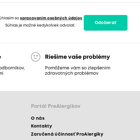
úhlasím so
spracovaním osobných údajov
.
Odoberať
Súhlas je možné kedykoľvek odvolať.
e
Riešime vaše problémy
odborníkov,
Pomôžeme vám so zlepšením
mi
zdravotných problémov
Portál PreAlergikov
O nás
Kontakty
Zaručená účinnosť ProAlergiky