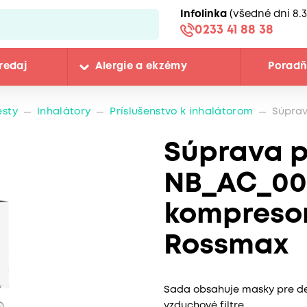
Infolinka
(všedné dni 8.3
0233 41 88 38
redaj
Alergie a ekzémy
Porad
esty
Inhalátory
Príslušenstvo k inhalátorom
Súprav
Súprava p
NB_AC_00
kompresor
Rossmax
Sada obsahuje masky pre det
vzduchové filtre.