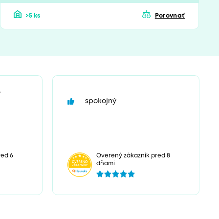
>5 ks
Porovnať
“
spokojný
red 6
Overený zákazník pred 8
dňami