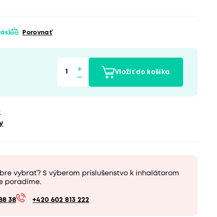
 vás)
Porovnať
Vložiť do košíka
u
y
bre vybrať? S výberom príslušenstvo k inhalátorom
e poradíme.
88 38
+420 602 813 222