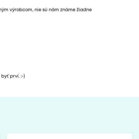
aným výrobcom, nie sú nám známe žiadne
yť prví. :-)