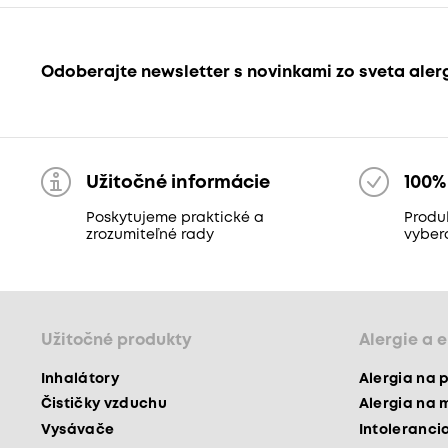
Odoberajte newsletter s novinkami zo sveta aler
Užitočné informácie
100%
Poskytujeme praktické a
Produk
zrozumiteľné rady
vyber
Užitočné produkty
Alergie a 
Inhalátory
Alergia na 
Čističky vzduchu
Alergia na 
Vysávače
Intoleranci