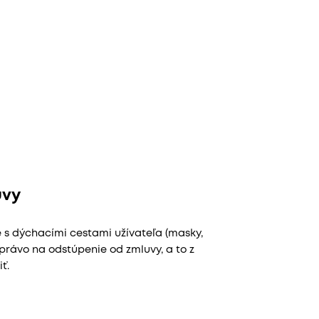
uvy
e s dýchacími cestami užívateľa (masky,
právo na odstúpenie od zmluvy, a to z
ť.