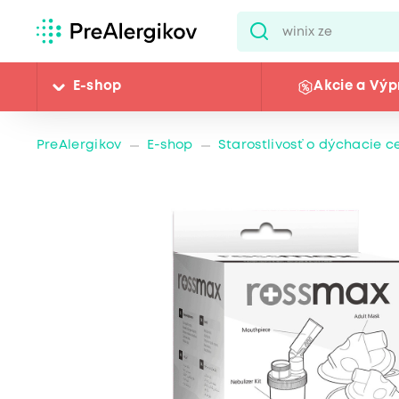
E-shop
Akcie a Výp
PreAlergikov
E-shop
Starostlivosť o dýchacie c