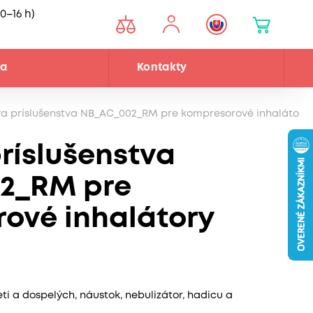
0–16 h)
ňa
Kontakty
a príslušenstva NB_AC_002_RM pre kompresorové inhalátory
ríslušenstva
2_RM pre
ové inhalátory
i a dospelých, náustok, nebulizátor, hadicu a