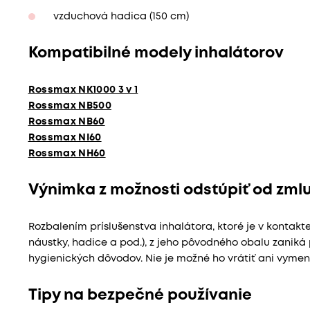
vzduchová hadica (150 cm)
Kompatibilné modely inhalátorov
Rossmax NK1000 3 v 1
Rossmax NB500
Rossmax NB60
Rossmax NI60
Rossmax NH60
Výnimka z možnosti odstúpiť od zml
Rozbalením príslušenstva inhalátora, ktoré je v kontakt
náustky, hadice a pod.), z jeho pôvodného obalu zaniká 
hygienických dôvodov. Nie je možné ho vrátiť ani vymeni
Tipy na bezpečné používanie