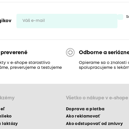
S
gikov
 preverené
Odborne a seriózn
ty v e-shope starostlivo
Opierame sa o znalosti 
áme, preverujeme a testujeme
spolupracujeme s lekár
ekzémy
Všetko o nákupe v e-shope
peľ
Doprava a platba
mlieko
Ako reklamovať
a laktózy
Ako odstupovať od zmluvy