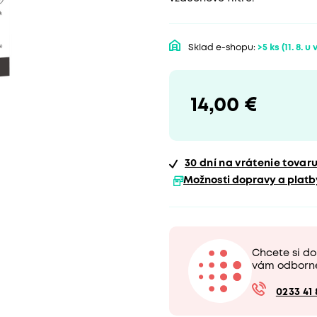
Sklad e-shopu:
>5 ks
(11. 8. u
14,00 €
30 dní
na vrátenie tovar
Možnosti dopravy a platb
Chcete si do
vám odborn
0233 41 