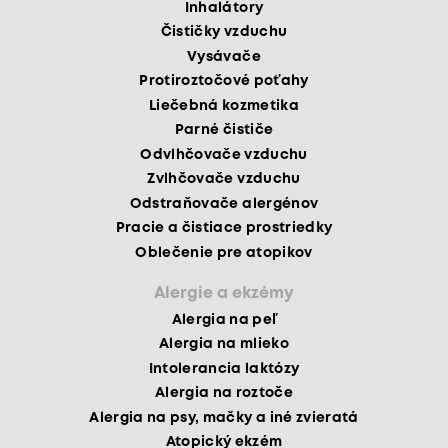
Inhalátory
Čističky vzduchu
Vysávače
Protiroztočové poťahy
Liečebná kozmetika
Parné čističe
Odvlhčovače vzduchu
Zvlhčovače vzduchu
Odstraňovače alergénov
Pracie a čistiace prostriedky
Oblečenie pre atopikov
Alergie a ekzémy
Alergia na peľ
Alergia na mlieko
Intolerancia laktózy
Alergia na roztoče
Alergia na psy, mačky a iné zvieratá
Atopický ekzém