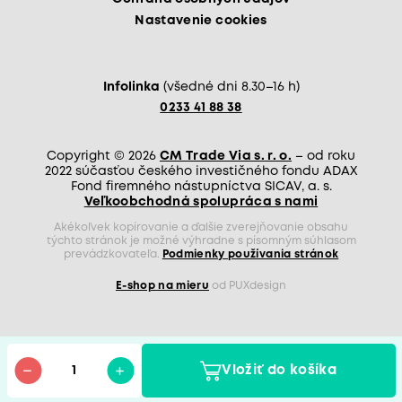
Nastavenie cookies
Infolinka
(všedné dni 8.30–16 h)
0233 41 88 38
Copyright © 2026
CM Trade Via s. r. o.
– od roku
2022 súčasťou českého investičného fondu ADAX
Fond firemného nástupníctva SICAV, a. s.
Veľkoobchodná spolupráca s nami
Akékoľvek kopírovanie a ďalšie zverejňovanie obsahu
týchto stránok je možné výhradne s písomným súhlasom
prevádzkovateľa.
Podmienky používania stránok
E-shop na mieru
od PUXdesign
Vložiť do košíka