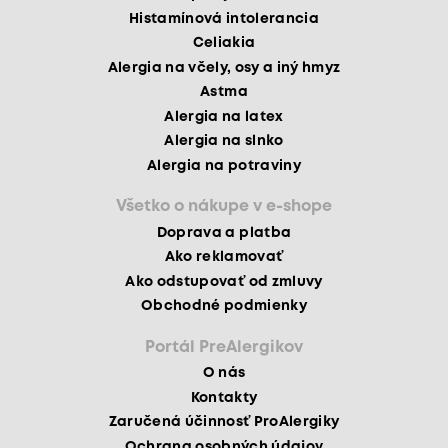
Histamínová intolerancia
Celiakia
Alergia na včely, osy a iný hmyz
Astma
Alergia na latex
Alergia na slnko
Alergia na potraviny
Všetko o nákupe v e-shope
Doprava a platba
Ako reklamovať
Ako odstupovať od zmluvy
Obchodné podmienky
Portál PreAlergikov
O nás
Kontakty
Zaručená účinnosť ProAlergiky
Ochrana osobných údajov