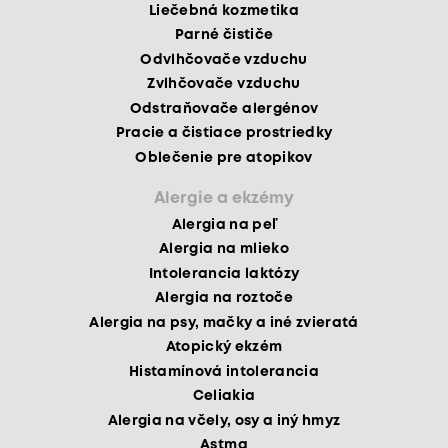
Liečebná kozmetika
Parné čističe
Odvlhčovače vzduchu
Zvlhčovače vzduchu
Odstraňovače alergénov
Pracie a čistiace prostriedky
Oblečenie pre atopikov
Alergie a ekzémy
Alergia na peľ
Alergia na mlieko
Intolerancia laktózy
Alergia na roztoče
Alergia na psy, mačky a iné zvieratá
Atopický ekzém
Histamínová intolerancia
Celiakia
Alergia na včely, osy a iný hmyz
Astma