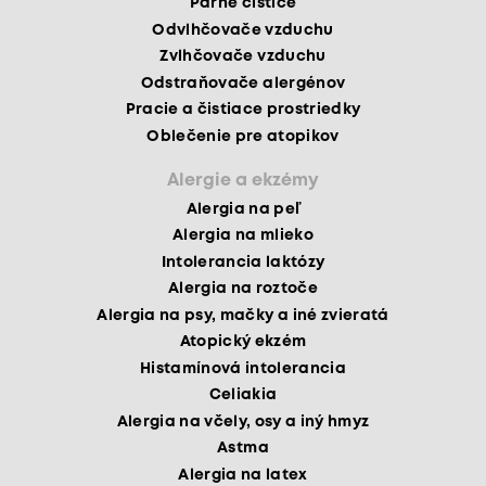
Parné čističe
Odvlhčovače vzduchu
Zvlhčovače vzduchu
Odstraňovače alergénov
Pracie a čistiace prostriedky
Oblečenie pre atopikov
Alergie a ekzémy
Alergia na peľ
Alergia na mlieko
Intolerancia laktózy
Alergia na roztoče
Alergia na psy, mačky a iné zvieratá
Atopický ekzém
Histamínová intolerancia
Celiakia
Alergia na včely, osy a iný hmyz
Astma
Alergia na latex