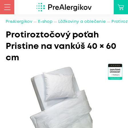
PreAlergikov
E-shop
Lôžkoviny a oblečenie
Protiro
Protiroztočový poťah
Pristine na vankúš 40 × 60
cm