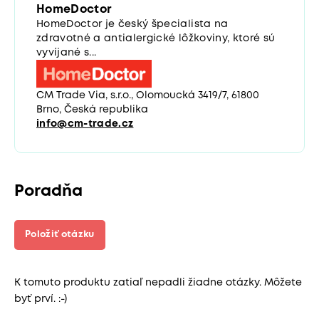
HomeDoctor
HomeDoctor je český špecialista na
zdravotné a antialergické lôžkoviny, ktoré sú
vyvíjané s...
CM Trade Via, s.r.o., Olomoucká 3419/7, 61800
Brno, Česká republika
info@cm-trade.cz
Poradňa
Položiť otázku
K tomuto produktu zatiaľ nepadli žiadne otázky. Môžete
byť prví. :-)