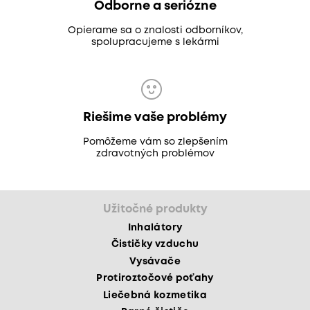
Odborne a seriózne
Opierame sa o znalosti odborníkov,
spolupracujeme s lekármi
Riešime vaše problémy
Pomôžeme vám so zlepšením
zdravotných problémov
Užitočné produkty
Inhalátory
Čističky vzduchu
Vysávače
Protiroztočové poťahy
Liečebná kozmetika