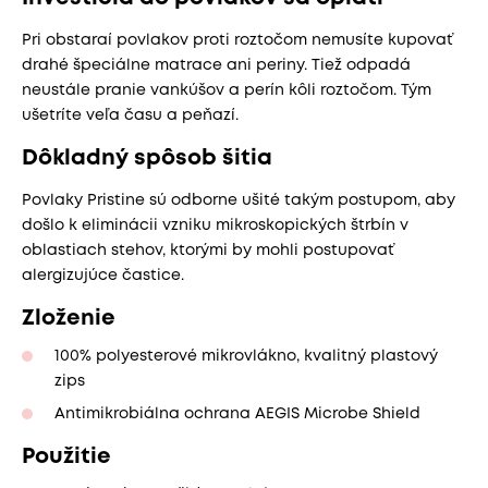
Pri obstaraí povlakov proti roztočom nemusíte kupovať
drahé špeciálne matrace ani periny. Tiež odpadá
neustále pranie vankúšov a perín kôli roztočom. Tým
ušetríte veľa času a peňazí.
Dôkladný spôsob šitia
Povlaky Pristine sú odborne ušité takým postupom, aby
došlo k eliminácii vzniku mikroskopických štrbín v
oblastiach stehov, ktorými by mohli postupovať
alergizujúce častice.
Zloženie
100% polyesterové mikrovlákno, kvalitný plastový
zips
Antimikrobiálna ochrana AEGIS Microbe Shield
Použitie