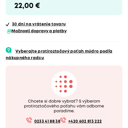
22,00 €
30 dní
na vrátenie tovaru
Možnosti dopravy a platby
Vyberajte protiroztočový poťah múdro podľa
nákupného radcu
Chcete si dobre vybrať? S výberom
protiroztočového poťahu vám odborne
poradíme.
0233 41 88 38
+420 602 813 222