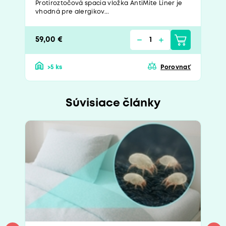
Protiroztočová spacia vložka AntiMite Liner je
vhodná pre alergikov...
59,00 €
>5 ks
Porovnať
Súvisiace články