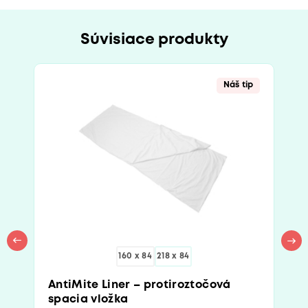
Súvisiace produkty
Náš tip
160 x 84
218 x 84
AntiMite Liner – protiroztočová
spacia vložka