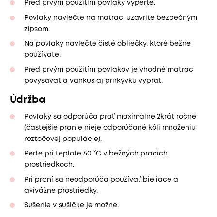
Pred prvým použitím povlaky vyperte.
Povlaky navlečte na matrac, uzavrite bezpečným
zipsom.
Na povlaky navlečte čisté obliečky, ktoré bežne
používate.
Pred prvým použitím povlakov je vhodné matrac
povysávať a vankúš aj prirkývku vyprať.
Údržba
Povlaky sa odporúča prať maximálne 2krát ročne
(častejšie pranie nieje odporúčané kôli množeniu
roztočovej populácie).
Perte pri teplote 60 °C v bežných pracích
prostriedkoch.
Pri praní sa neodporúča používať bieliace a
avivážne prostriedky.
Sušenie v sušičke je možné.