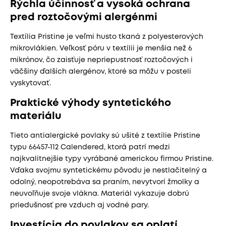
Rýchla účinnosť a vysoká ochrana
pred roztočovými alergénmi
Textília Pristine je veľmi husto tkaná z polyesterových
mikrovlákien. Veľkosť póru v textílii je menšia než 6
mikrónov, čo zaisťuje nepriepustnosť roztočových i
väčšiny ďalších alergénov, ktoré sa môžu v posteli
vyskytovať.
Praktické výhody syntetického
materiálu
Tieto antialergické povlaky sú ušité z textílie Pristine
typu 66457-112 Calendered, ktorá patrí medzi
najkvalitnejšie typy vyrábané americkou firmou Pristine.
Vďaka svojmu syntetickému pôvodu je nestlačitelný a
odolný, neopotrebáva sa praním, nevytvorí žmolky a
neuvoľňuje svoje vlákna. Materiál vykazuje dobrú
priedušnosť pre vzduch aj vodné pary.
Investícia do povlakov sa oplatí