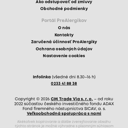
Ako odstupovať od zmluvy
Obchodné podmienky
Portál PreAlergikov
O nás
Kontakty
Zaručená účinnosť ProAlergiky
Ochrana osobných údajov
Nastavenie cookies
Infolinka
(všedné dni 8.30–16 h)
0233 41 88 38
Copyright © 2026
CM Trade Via s. r. o.
– od roku
2022 súčasťou českého investičného fondu ADAX
Fond firemného nástupníctva SICAV, a. s.
Veľkoobchodná spolupráca s nami
Akékoľvek kopírovanie a ďalšie zverejňovanie obsahu
týchto stránok je možné výhradne s písomným súhlasom