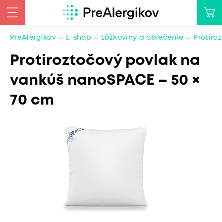
PreAlergikov
E-shop
Lôžkoviny a oblečenie
Protiro
Protiroztočový povlak na
vankúš nanoSPACE – 50 ×
70 cm