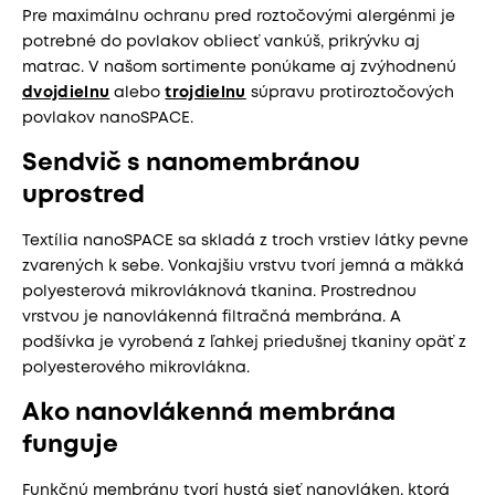
Pre maximálnu ochranu pred roztočovými alergénmi je
potrebné do povlakov obliecť vankúš, prikrývku aj
matrac. V našom sortimente ponúkame aj zvýhodnenú
dvojdielnu
alebo
trojdielnu
súpravu protiroztočových
povlakov nanoSPACE.
Sendvič s nanomembránou
uprostred
Textília nanoSPACE sa skladá z troch vrstiev látky pevne
zvarených k sebe. Vonkajšiu vrstvu tvorí jemná a mäkká
polyesterová mikrovláknová tkanina. Prostrednou
vrstvou je nanovlákenná filtračná membrána. A
podšívka je vyrobená z ľahkej priedušnej tkaniny opäť z
polyesterového mikrovlákna.
Ako nanovlákenná membrána
funguje
Funkčnú membránu tvorí hustá sieť nanovláken, ktorá