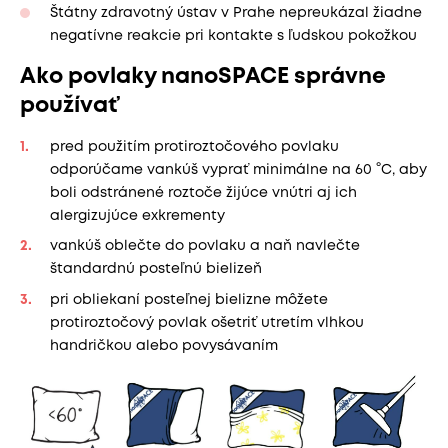
Štátny zdravotný ústav v Prahe nepreukázal žiadne
negatívne reakcie pri kontakte s ľudskou pokožkou
Ako povlaky nanoSPACE správne
používať
pred použitím protiroztočového povlaku
odporúčame vankúš vyprať minimálne na 60 °C, aby
boli odstránené roztoče žijúce vnútri aj ich
alergizujúce exkrementy
vankúš oblečte do povlaku a naň navlečte
štandardnú posteľnú bielizeň
pri obliekaní posteľnej bielizne môžete
protiroztočový povlak ošetriť utretím vlhkou
handričkou alebo povysávaním