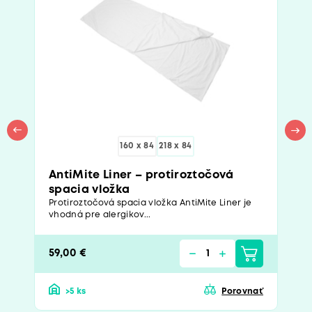
160 x 84
218 x 84
AntiMite Liner – protiroztočová
spacia vložka
Protiroztočová spacia vložka AntiMite Liner je
vhodná pre alergikov...
59,00 €
>5 ks
Porovnať