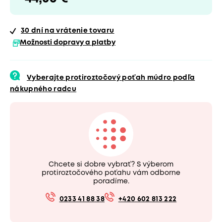
30 dní
na vrátenie tovaru
Možnosti dopravy a platby
Vyberajte protiroztočový poťah múdro podľa
nákupného radcu
Chcete si dobre vybrať? S výberom
protiroztočového poťahu vám odborne
poradíme.
0233 41 88 38
+420 602 813 222