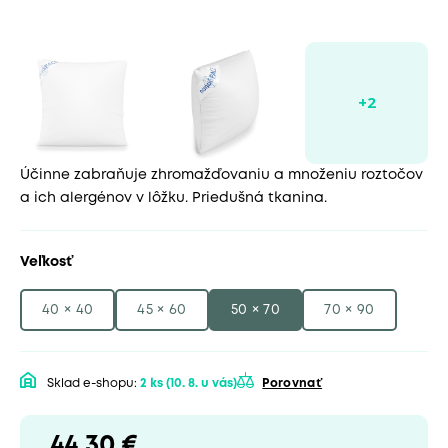
Účinne zabraňuje zhromažďovaniu a množeniu roztočov
a ich alergénov v lôžku. Priedušná tkanina.
Veľkosť
40 × 40
45 × 60
50 × 70
70 × 90
Sklad e-shopu:
2 ks
(10. 8. u vás)
Porovnať
44,30 €