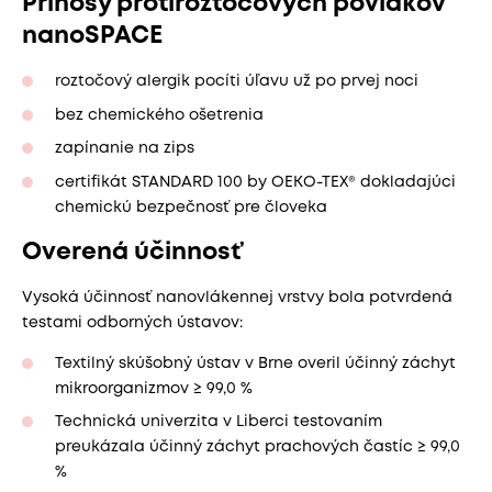
Prínosy protiroztočových povlakov
nanoSPACE
roztočový alergik pocíti úľavu už po prvej noci
bez chemického ošetrenia
zapínanie na zips
certifikát STANDARD 100 by OEKO-TEX® dokladajúci
chemickú bezpečnosť pre človeka
Overená účinnosť
Vysoká účinnosť nanovlákennej vrstvy bola potvrdená
testami odborných ústavov:
Textilný skúšobný ústav v Brne overil účinný záchyt
mikroorganizmov ≥ 99,0 %
Technická univerzita v Liberci testovaním
preukázala účinný záchyt prachových častíc ≥ 99,0
%