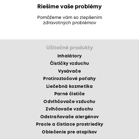
Riešime vaše problémy
Pomôžeme vám so zlepšením
zdravotných problémov
Užitočné produkty
Inhalátory
Čističky vzduchu
Vysávače
Protiroztočové poťahy
Liečebná kozmetika
Parné čističe
Odvlhčovače vzduchu
Zvlhčovače vzduchu
Odstraňovače alergénov
Pracie a čistiace prostriedky
Oblečenie pre atopikov