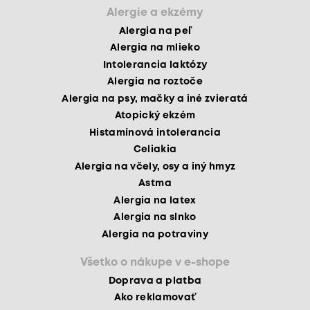
Alergie a ekzémy
Alergia na peľ
Alergia na mlieko
Intolerancia laktózy
Alergia na roztoče
Alergia na psy, mačky a iné zvieratá
Atopický ekzém
Histamínová intolerancia
Celiakia
Alergia na včely, osy a iný hmyz
Astma
Alergia na latex
Alergia na slnko
Alergia na potraviny
Všetko o nákupe v e-shope
Doprava a platba
Ako reklamovať